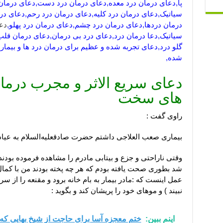
پا,دعای درمان درد معده,دعای درمان درد دست,دعای درمان
سیاتیک,دعای درمان درد کلیه,دعای درمان درد رحم,دعای د
درمان دردها,دعای درمان درد چشم,دعای درمان درد پهلو,
دع
سیاتیک,دعا درمان درد,دعای درد بی درمان,دعای درمان قلب
گلو درد,دعای تجربه شده و عظیم برای درمان درد ها و بیماری 
شده,
دعای سریع الاثر و مجرب درمان
های سخت
راوی گفت :
بیماری صعب العلاجی داشتم حضرت صادق
عليه‌السلام
به عیاد
وقتی ناراحتی و جزع و بیتابی مادرم را مشاهده فرموده بودند 
شد بطوری صحت یافته بودم که هر چه پخته بودند من با کمال
عمل اینست که :مادر بیمار به بام خانه برود و مقنعه را از سر
نبیند ) و موهای خود را پریشان کند و بگوید :
اینم ببین:
ختم معجزه آسا برای حاجت از شیخ بهایی که 