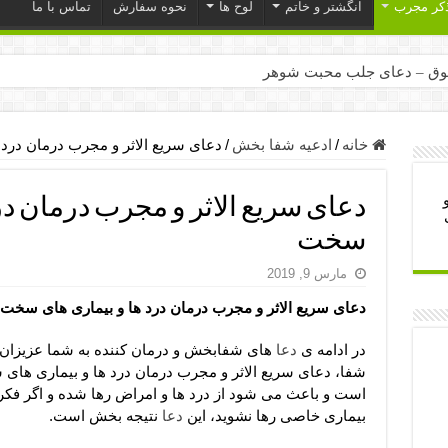
ذکر مجرب
انگشتر و خاتم
لوح ها
نحوه سفارش
تماس با ما
ق – دعای جلب محبت شوهر
ر – ذکرهای روزی‌ بخش
میل – دعای یا من اظهر الجمیل برای حاجت
خانه
/
ادعیه شفا بخش
/
دعای سریع الاثر و مجرب درمان درد
لت آن ها – ذکر مخصوص مستجاب الدعوه شدن
دعای سریع الاثر و مجرب درمان در
ب – دعای ترس و بی خوابی کودکان
سخت
- دعای رفع مشکلات و طلب حاجت
مارس 9, 2019
وزی – آیه‌ جلب ثروت و برکت مال
دعای سریع الاثر و مجرب درمان درد ها و بیماری های سخت
ای چشم زخم – دعای چشم زخم ماشاالله
مجرب برای آرامش قلب و رفع اضطراب
در ادامه ی
دعا
های شفابخش و درمان کننده به شما عزیزا
شفا، دعای سریع الاثر و مجرب درمان درد ها و بیماری های
 روز – دعای ثروت حضرت سلیمان
است و باعث می شود از درد ها و امراض رها شده و اگر فکر
بیماری خاصی رها نشوید، این
دعا
نتیجه بخش است.