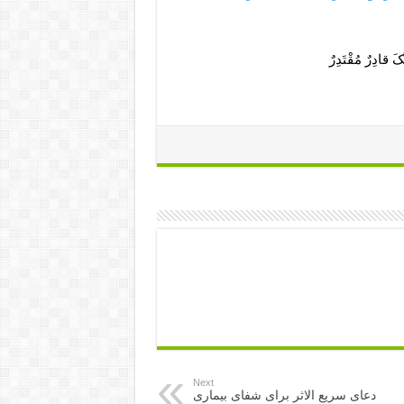
َّکَ قادِرٌ مُقْتَدِرٌ
Next
دعای سریع الاثر برای شفای بیماری