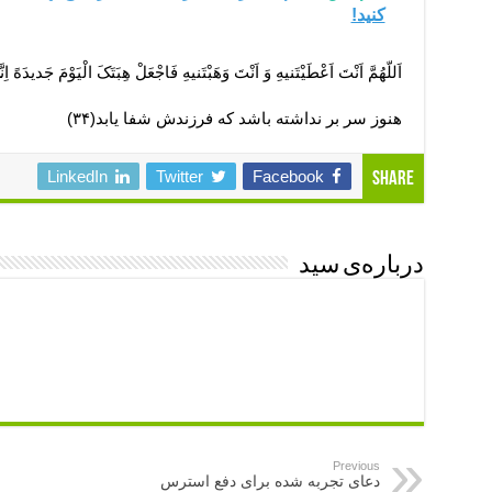
کنید!
اَللّهُمَّ اَنْتَ اَعْطَیْتَنیهِ وَ اَنْتَ وَهَبْتَنیهِ فَاجْعَلْ هِبَتَکَ الْیَوْمَ جَدیدَهً اِن
هنوز سر بر نداشته باشد که فرزندش شفا یابد
(۳۴)
LinkedIn
Twitter
Facebook
Share
درباره‌ی سید
Previous
دعای تجربه شده برای دفع استرس