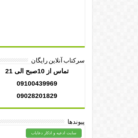
سرکتاب آنلاین رایگان
تماس از 10صبح الی 21
09100439969
09028201829
پیوندها
سایت ادعیه و اذکار دعایاب