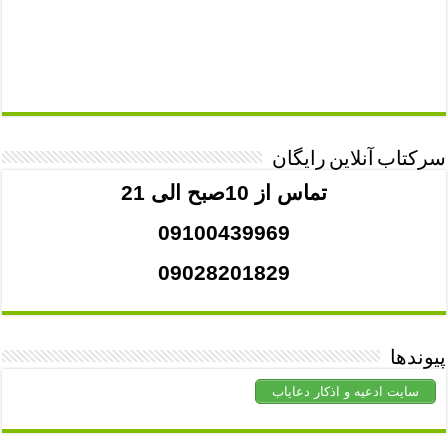
سرکتاب آنلاین رایگان
تماس از 10صبح الی 21
09100439969
09028201829
پیوندها
سایت ادعیه و اذکار دعایاب