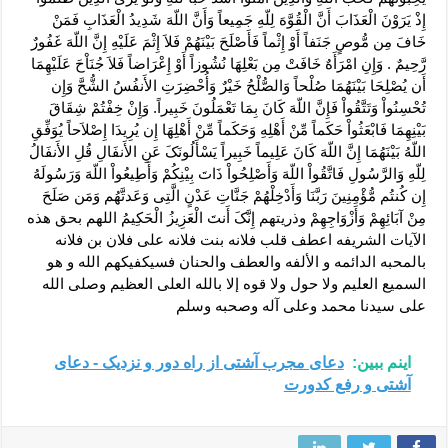
إِذْ یَرَوْنَ الْعَذَابَ أَنَّ الْقُوَّهَ لِلّهِ جَمِیعاً وَأَنَّ اللّهَ شَدِیدُ الْعَذَابِ فَمَنْ
خَافَ مِن مُّوصٍ جَنَفاً أَوْ إِثْماً فَأَصْلَحَ بَیْنَهُمْ فَلاَ إِثْمَ عَلَیْهِ إِنَّ اللّهَ غَفُورٌ
رَّحِیمٌ . وَإِنِ امْرَأَهٌ خَافَتْ مِن بَعْلِهَا نُشُوزاً أَوْ إِعْرَاضاً فَلاَ جُنَاْحَ عَلَیْهِمَا
أَن یُصْلِحَا بَیْنَهُمَا صُلْحاً وَالصُّلْحُ خَیْرٌ وَأُحْضِرَتِ الأَنفُسُ الشُّحَّ وَإِن
تُحْسِنُواْ وَتَتَّقُواْ فَإِنَّ اللّهَ کَانَ بِمَا تَعْمَلُونَ خَبِیراً. وَإِنْ خِفْتُمْ شِقَاقَ
بَیْنِهِمَا فَابْعَثُواْ حَکَماً مِّنْ أَهْلِهِ وَحَکَماً مِّنْ أَهْلِهَا إِن یُرِیدَا إِصْلاَحاً یُوَفِّقِ
اللّهُ بَیْنَهُمَا إِنَّ اللّهَ کَانَ عَلِیماً خَبِیراً یَسْأَلُونَکَ عَنِ الأَنفَالِ قُلِ الأَنفَالُ
لِلّهِ وَالرَّسُولِ فَاتَّقُواْ اللّهَ وَأَصْلِحُواْ ذَاتَ بِیْنِکُمْ وَأَطِیعُواْ اللّهَ وَرَسُولَهُ
إِن کُنتُم مُّؤْمِنِینَ رَبَّنَا وَأَدْخِلْهُمْ جَنَّاتِ عَدْنٍ الَّتِی وَعَدتَّهُم وَمَن صَلَحَ
مِنْ آبَائِهِمْ وَأَزْوَاجِهِمْ وذریتهم إِنَّکَ أَنتَ الْعَزِیزُ الْحَکِیمُ اللهم بحق هذه
الآیات الشریفه اعطف قلب فلانه بنت فلانه على فلان بن فلانه
بالمحبه الدائمه و الألفه والعطف والحنان فسیکفیکهم الله و هو
السمیع العلیم ولا حول ولا قوه إلا بالله العلی العظیم وصلى الله
على سیدنا محمد وعلى آله وصحبه وسلم
اینم ببین:
دعای مجرب آشتی از راه دور و نزدیک - دعای
آشتی و رفع کدورت