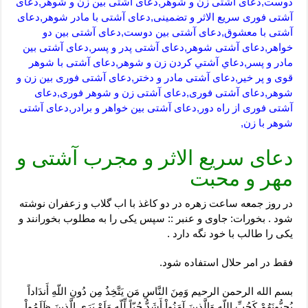
دوست,دعای آشتی زن و شوهر,دعای آشتی بین زن و شوهر,دعای
آشتی فوری سریع الاثر و تضمینی,دعای آشتی با مادر شوهر,دعای
آشتی با معشوق,دعای آشتی بین دوست,دعای آشتی بین دو
خواهر,دعای آشتی شوهر,دعای آشتی پدر و پسر,دعای آشتی بین
مادر و پسر,دعاي آشتي كردن زن و شوهر,دعای آشتی با شوهر
قوی و پر خیر,دعای آشتی مادر و دختر,دعای آشتی فوری بین زن و
شوهر,دعای آشتی فوری,دعای آشتی زن و شوهر فوری,دعای
آشتی فوری از راه دور,دعای آشتی بین خواهر و برادر,دعای آشتی
شوهر با زن,
دعای سریع الاثر و مجرب آشتی و
مهر و محبت
در روز جمعه ساعت زهره در دو کاغذ با اب گلاب و زعفران نوشته
شود . بخورات: جاوی و عنبر :: سپس یکی را به مطلوب بخورانند و
یکی را طالب با خود نگه دارد .
فقط در امر حلال استفاده شود.
بسم الله الرحمن الرحیم وَمِنَ النَّاسِ مَن یَتَّخِذُ مِن دُونِ اللّهِ أَندَاداً
یُحِبُّونَهُمْ کَحُبِّ اللّهِ وَالَّذِینَ آمَنُواْ أَشَدُّ حُبّاً لِّلّهِ وَلَوْ یَرَى الَّذِینَ ظَلَمُواْ