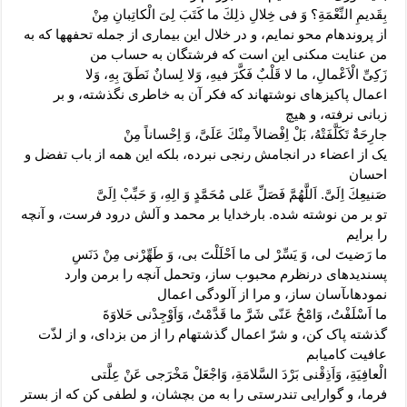
بِقَديمِ النِّعْمَةِ؟ وَ فى خِلالِ ذلِكَ ما كَتَبَ لِىَ الْكاتِبانِ مِنْ
از پرونده‏ام محو نمایم، و در خلال این بیمارى از جمله تحفه‏ها که به
من عنایت مى‏کنى این است که فرشتگان به حساب من
زَكِىِّ الْاَعْمالِ، ما لا قَلْبٌ فَكَّرَ فيهِ، وَلا لِسانٌ نَطَقَ بِهِ، وَلا
اعمال پاکیزه‏اى نوشته‏اند که فکر آن به خاطرى نگذشته، و بر
زبانى نرفته، و هیچ
جارِحَةٌ تَكَلَّفَتْهُ، بَلْ اِفْضالاً مِنْكَ عَلَىَّ، وَ اِحْساناً مِنْ
یک از اعضاء در انجامش رنجى نبرده، بلکه این همه از باب تفضل و
احسان
صَنيعِكَ اِلَىَّ. اَللَّهُمَّ فَصَلِّ عَلى‏ مُحَمَّدٍ وَ الِهِ، وَ حَبِّبْ اِلَىَّ
تو بر من نوشته شده. بارخدایا بر محمد و آلش درود فرست، و آنچه
را برایم
ما رَضيتَ لى، وَ يَسِّرْ لى ما اَحْلَلْتَ بى، وَ طَهِّرْنى مِنْ دَنَسِ
پسندیده‏اى درنظرم محبوب ساز، وتحمل آنچه را برمن وارد
نموده‏اى‏آسان ساز، و مرا از آلودگى اعمال
ما اَسْلَفْتُ، وَامْحُ عَنّى شَرَّ ما قَدَّمْتُ، وَاَوْجِدْنى حَلاوَةَ
گذشته پاک کن، و شرّ اعمال گذشته‏ام را از من بزداى، و از لذّت
عافیت کامیابم
الْعافِيَةِ، وَاَذِقْنى بَرْدَ السَّلامَةِ، وَاجْعَلْ مَخْرَجى عَنْ عِلَّتى
فرما، و گوارایى تندرستى را به من بچشان، و لطفى کن که از بستر