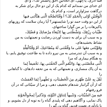
فَما اَدْرى، يا اِلهى، اَىُّ الْحالَيْنِ اَحَقُّ بِالشُّكْرِ لَكَ؟، وَ اَىُّ
اى خداى من نمى‏دانم که کدام یک از این دو حال براى شکر به
درگاهت سزاوارتر است، و کدام یک
الْوَقْتَيْنِ اَوْلى‏ بِالْحَمْدِ لَكَ؟ اَ وَقْتُ‏الصِّحَّةِ الَّتى هَنَّاْتَنى فيها
از این دو وقت حمد تو را شایسته‏تر؟ آیا زمان سلامت که روزیهاى
پاکیزه‏ات را بر من گوارا ساخته‏اى،
طَيِّباتِ رِزْقِكَ، وَنَشَّطْتَنى بِها لِابْتِغآءِ مِرْضاتِكَ وَ فَضْلِكَ،
و به سبب آن براى به دست آوردن رضایت و نعمتهایت به من
نشاط بخشیده‏اى،
وَقَوَّيْتَنى مَعَها عَلى‏ ما وَفَّقْتَنى لَهُ مِنْ‏طاعَتِكَ، اَمْ وَقْتُ‏الْعِلَّةِ
و به سبب آن تندرستى به من نیرو داده تا به طاعتت توفیق یابم، یا
به هنگام بیمارى که مرا
الَّتى مَحَّصْتَنى بِها، وَالنِّعَمِ الَّتى اَتْحَفْتَنى بِها، تَخْفيفاً لِما
به آن پاک مى‏سازى، و نعمت‏هائى که به من تحفه داده‏اى، تا گناهانى
را
ثَقُلَ بِهِ عَلَىَّ ظَهْرى مِنَ الْخَطيئآتِ، وَ تَطْهيراً لِمَا انْغَمَسْتُ
که از آن گرانبار شده‏ام تخفیف دهى، و مرا از سیّئاتى که در آن
فرو رفته‏ام
فيهِ مِنَ السَّيِّئاتِ، وَتَنْبيهاً لِتَناوُلِ التَّوْبَةِ، وَتَذْكيراً لِمحْوِالْحَوْبَةِ
پاک نمایى، و آگاهیم دهى که پلیدى گناه را به توبه از دل بشویم، و
با یادآورى نعمت قدیم، گناه بزرگم را