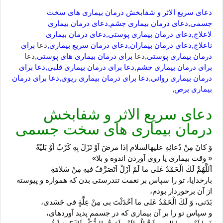
دعای سریع الاثر و شفابخش درمان بیماری های سخت
جسمی,دعای درمان بیماری چشم,دعای درمان بیماری
لاعلاج,دعای درمان بیماری پوستی,دعای درمان بیماری
ناعلاج,دعای درمان بیماران,دعای درمان سریع بیماری,
دعا
برای
درمان بیماری پوستی,
دعا
برای درمان بیماری های پوستی,
دعا
برای درمان بیماری چشم,دعا برای درمان بیماری قلبی,دعا برای
درمان بیماری روانی,دعا برای درمان بیماری ریوی,دعا برای درمان
بیماری برص,
دعای سریع الاثر و شفابخش
درمان بیماری های سخت جسمی
وَ كانَ مِنْ دُعائِهِ عليه‏السلام اِذا مرضَ اَوْ نَزَلَ‏ بِهِ كَرْبٌ اَوْ بَليّةٌ
« وقت بیمارى یا روى آوردن اندوه و بلا»
اَللَّهُمَّ لَكَ الْحَمْدُ عَلى‏ ما لَمْ اَزَلْ اَتَصَرَّفُ فيهِ مِنْ سَلامَةِ
بارخدایا، تو را سپاس بر نعمت تندرستى بدن که همواره و پیوسته
از آن برخوردار بودم،
بَدَنى، وَ لَكَ الْحَمْدُ عَلى‏ ما اَحْدَثْتَ بى مِنْ عِلَّةٍ فى جَسَدى،
و سپاس تو را بر آن بیمارى که در جسمم پدید آورده‏اى،