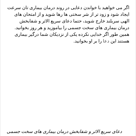
دعای رفع فقر و طلب رزق و روزی – آیه‌ جلب ثروت و برکت مال
اگر می خواهید با خواندن دعایی در روند درمان بیماری تان سرعت
لا حول ولا قوة الا بالله برای چشم زخم – دعای چشم زخم ماشاالله
ایجاد شود و زود تر از شر سختی ها رها شوید و از امتحان های
الهی سربلند خارج شوید، حتما دعای سریع الاثر و شفابخش
دعای قوی رفع ترس – دعای مجرب برای آرامش قلب و رفع اضطراب
درمان بیماری های سخت جسمی را بیاموزید و هر روز بخوانید.
دعا برای پولدار شدن در یک روز – دعای ثروت حضرت سلیمان
همین طور اگر خدایی نکرده یکی از نزدیکان شما درگیر بیماری
هستند این
دعا
را بر او بخوانید.
دعای سریع الاثر و شفابخش درمان بیماری های سخت جسمی