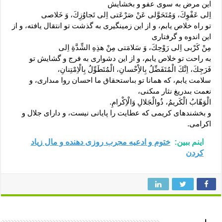
این مرض به سوى عفو و بخشایش
اِلى‏ عَفْوِكَ، وَمُتَحَوَّلى عَنْ صَرْعَتى اِلى‏ تَجاوُزِكَ، وَ خَلاصى
تو راه خلاص یابم، و از این زمینگیرى به گذشت تو انتقال یافته، و از
این اندوه و گرفتارى
مِنْ كَرْبى اِلى‏ رَوْحِكَ، وَ سَلامَتى مِنْ هذِهِ الشِّدَّةِ اِلى‏
به راحت تو خلاص یابم، و از این دشوارى به فرج و گشایش تو
فَرَجِكَ، اِنَّكَ الْمُتَفَضِّلُ بِالاِْحْسانِ، الْمُتَطَوِّلُ بِالْاِمْتِنانِ،
سلامت یابم، که همانا تو بى‏استحقاق ما احسان روا مى‏دارى، و
نعمت بى‏دریغ نثار مى‏کنى،
الْوَهّابُ الْكَريمُ، ذُوالْجَلالِ وَالْاِكْرامِ.
و بخشنده‏اى کریمى که عطایت را پایانى نیست، و داراى جلال و
اکرامى.
اینم ببین:
ختوم و ادعیه مجرب روزی دهنده و مال زیاد
کردن