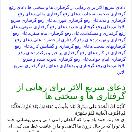
دعای سریع الاثر برای رهایی از گرفتاری ها و سختی ها,دعای رفع
گرفتاری صحیفه سجادیه,دعای رفع گرفتاری مالی,دعای رفع
گرفتاری و بلا,دعای رفع گرفتاری فوری,دعای رفع گرفتاری سریع
الاجابه,دعای رفع گرفتاری شدید,دعای رفع گرفتاری صوتی,دعای
رفع گرفتاری و مشکلات,دعای رفع گرفتاری ماه صفر,دعای رفع
گرفتاری و تهمت,دعای رفع گرفتاری از حضرت علی,دعای رفع
گرفتاریهای سخت,دعای رفع گرفتاری و گشایش کار,دعای رفع
گرفتاری در کار,دعای رفع گرفتاری پر خیر و برکت,دعای رفع
گرفتاری امام جواد,دعای رفع گرفتاری تجربه شده و سریع
الاجابه,دعای رفع گرفتاری و بدهکاری,دعای رفع گرفتاری سریع
الاثر,
دعای سریع الاثر برای رهایی از
گرفتاری ها و سختی ها
اَللَّهُمَّ لَكَ الْحَمْدُ عَلَى سِتْرِكَ بَعْدَ عِلْمِكَ وَ مُعَافَاتِكَ بَعْدَ خُبْرِكَ فَكُلُّنَا
قَدِ اقْتَرَفَ الْعَائِبَةَ فَلَمْ تَشْهَرْهُ‏
اى خداوند، حمد باد تو را كه گناهان را مى ‏دانى و مى‏ پوشانى. حمد
باد تو را كه بر حال درون ما آگاهى و ما را عافيت عطا مى‏ كنى. اى