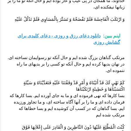
خداوند، ما همگان در پى عيب و عار بوده ‏ايم و حال آنكه تو ما را بر
زبانها نيفكنده‏ اى،
وَ ارْتَكَبَ الْفَاحِشَةَ فَلَمْ تَفْضَحْهُ وَ تَسَتَّرَ بِالْمَسَاوِي فَلَمْ تَدْلُلْ عَلَيْهِ‏
اینم ببین:
دانلود دعای رزق و روزی - دعای کلیدی برای
گشایش روزی
مرتكب گناهان بزرگ شده‏ ايم و حال آنكه تو رسوايمان نساخته‏ اى.
در نهان بديها كرده ‏ايم و حال آنكه تو كسى را بر بديهاى ما راه
ننموده ‏اى.
كَمْ نَهْيٍ لَكَ قَدْ أَتَيْنَاهُ وَ أَمْرٍ قَدْ وَقَفْتَنَا عَلَيْهِ فَتَعَدَّيْنَاهُ وَ سَيِّئَةٍ
اكْتَسَبْنَاهَا وَ خَطِيئَةٍ ارْتَكَبْنَاهَا
بسا كارها كه نهى فرموده ‏اى و ما به جاى آورده ‏ايم. بسا كارها كه
فرمان داده ‏اى و ما را بر آنها آگاه ساخته‏ اى، و ما تجاوز ورزيده
‏ايم. بسا گناهان كه در كسب آن كوشيده‏ ايم و بسا خطاها كه
مرتكب شده ‏ايم‏
كُنْتَ الْمُطَّلِعَ عَلَيْهَا دُونَ النَّاظِرِينَ وَ الْقَادِرَ عَلَى إِعْلاَنِهَا فَوْقَ