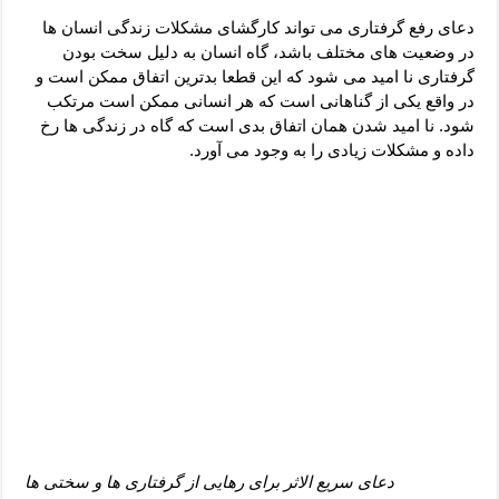
دعای رفع فقر و طلب رزق و روزی – آیه‌ جلب ثروت و برکت مال
دعای رفع گرفتاری می تواند کارگشای مشکلات زندگی انسان ها
لا حول ولا قوة الا بالله برای چشم زخم – دعای چشم زخم ماشاالله
در وضعیت های مختلف باشد، گاه انسان به دلیل سخت بودن
گرفتاری نا امید می شود که این قطعا بدترین اتفاق ممکن است و
دعای قوی رفع ترس – دعای مجرب برای آرامش قلب و رفع اضطراب
در واقع یکی از گناهانی است که هر انسانی ممکن است مرتکب
دعا برای پولدار شدن در یک روز – دعای ثروت حضرت سلیمان
شود. نا امید شدن همان اتفاق بدی است که گاه در زندگی ها رخ
داده و مشکلات زیادی را به وجود می آورد.
دعای سریع الاثر برای رهایی از گرفتاری ها و سختی ها