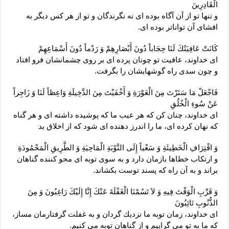
الْقَادِرِينَ‏
و تنها تو از آن آگاه بوده ‏اى نه نگرندگان و تو از هر كس ديگر به
افشاى آن تواناتر بوده ‏اى.
كَانَتْ عَافِيَتُكَ لَنَا حِجَاباً دُونَ أَبْصَارِهِمْ وَ رَدْماً دُونَ أَسْمَاعِهِمْ‏
اى خداوند، عافيت تو چونان پرده‏ اى بر روى چشمانشان فرو افتاد
و چون سدى راه گوشهايشان را بگرفت.
فَاجْعَلْ مَا سَتَرْتَ مِنَ الْعَوْرَةِ وَ أَخْفَيْتَ مِنَ الدَّخِيلَةِ وَاعِظاً لَنَا وَ زَاجِراً
عَنْ سُوءِ الْخُلُقِ‏
اى خداوند، چنان كن كه هر عيب ما كه پوشيده داشته ‏اى و هر گناه
كه نهان كرده‏ اى، ما را اندرز دهنده ‏اى شود كه از اخلاق بد
وَ اقْتِرَافِ الْخَطِيئَةِ وَ سَعْياً إِلَى التَّوْبَةِ الْمَاحِيَةِ وَ الطَّرِيقِ الْمَحْمُودَةِ
و ارتكاب خطاها بازمان دارد و به سوى توبه‏ اى محو كننده گناهان
براند و به آن راه كه پسند توست بكشاند.
وَ قَرِّبِ الْوَقْتَ فِيهِ وَ لاَ تَسُمْنَا الْغَفْلَةَ عَنْكَ إِنَّا إِلَيْكَ رَاغِبُونَ وَ مِنَ
الذُّنُوبِ تَائِبُونَ‏
اى خداوند، زمان توبه ما نزديك گردان و به غفلت گرفتارمان مساز،
كه ما به تو مى ‏گراييم و از گناهان توبه مى‏ كنيم.