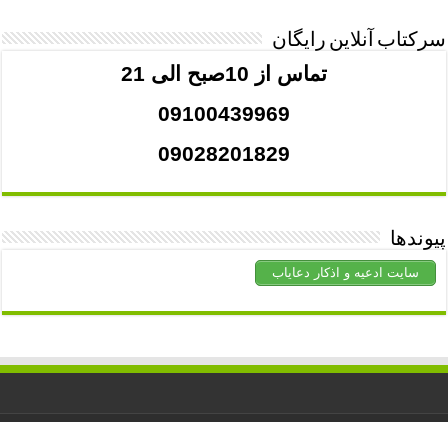
سرکتاب آنلاین رایگان
تماس از 10صبح الی 21
09100439969
09028201829
پیوندها
سایت ادعیه و اذکار دعایاب