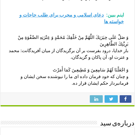
اینم ببین:
دعای اسلامی و مجرب برای طلب حاجات و
خواسته ها
وَ صَلِّ عَلَى خِيَرَتِكَ اللَّهُمَّ مِنْ خَلْقِكَ مُحَمَّدٍ وَ عِتْرَتِهِ الصِّفْوَةِ مِنْ
بَرِيَّتِكَ الطَّاهِرِينَ‏
بار خدايا، درود بفرست بر آن برگزيدگان از ميان آفريدگانت: محمد
و عترت او، آن پاكان و گزيدگان،
وَ اجْعَلْنَا لَهُمْ سَامِعِينَ وَ مُطِيعِينَ كَمَا أَمَرْتَ‏
و چنان كه خود فرمان داده ‏اى ما را نيوشنده سخن ايشان و
فرمانبردار حكم ايشان قرار ده.
درباره‌ی سید