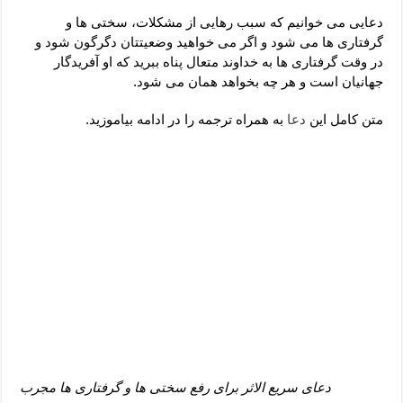
دعای رفع فقر و طلب رزق و روزی – آیه‌ جلب ثروت و برکت مال
دعایی می خوانیم که سبب رهایی از مشکلات، سختی ها و
لا حول ولا قوة الا بالله برای چشم زخم – دعای چشم زخم ماشاالله
گرفتاری ها می شود و اگر می خواهید وضعیتتان دگرگون شود و
در وقت گرفتاری ها به خداوند متعال پناه ببرید که او آفریدگار
دعای قوی رفع ترس – دعای مجرب برای آرامش قلب و رفع اضطراب
جهانیان است و هر چه بخواهد همان می شود.
دعا برای پولدار شدن در یک روز – دعای ثروت حضرت سلیمان
متن کامل این
دعا
به همراه ترجمه را در ادامه بیاموزید.
دعای سریع الاثر برای رفع سختی ها و گرفتاری ها مجرب