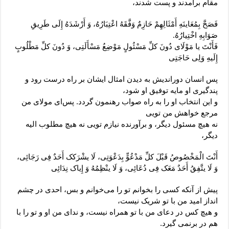
مقام برآمدند و پست شدند،
فَصَحَّ بِمُعَاینَهِ أَمْثَالِهِمْ حَازِمٌ وَفَّقَهُ اعْتِبَارُهُ، وَ أَرْشَدَهُ إِلَی طَرِیقِ
صَوَابِهِ اخْتِیارُهُ.
فَأَنْتَ یا مَوْلَای دُونَ کلِّ مَسْئُولٍ مَوْضِعُ مَسْأَلَتِی، وَ دُونَ کلِّ مَطْلُوبٍ
إِلَیهِ وَلِی حَاجَتِی
پس انسان دوراندیش به دیدن امثال ایشان بر راه درست رود و
پندگیری او مایه توفیق او شود،
و این انتخاب او را به راه صواب رهنمون گردد. پس‌ای مولای من
مرجع خواهش من تویی
نه هیچ مسئول دیگر، و برآورنده نیازم تویی نه هیچ مطلوب الیه
دیگر،
أَنْتَ الْمَخْصُوصُ قَبْلَ کلِّ مَدْعُوٍّ بِدَعْوَتِی، لَا یشْرَکک أَحَدٌ فِی رَجَائِی،
وَ لَا یتَّفِقُ أَحَدٌ مَعَک فِی دُعَائِی، وَ لَا ینْظِمُهُ وَ إِیاک نِدَائِی
پیش از آنکه کسی را بخوانم تو را می‌خوانم و بس، احدی در چشم
انداز امید من با تو شریک نیست،
و هیچ کس در دعای من با تو همراه نیست، و ندای من او و تو را با
هم در برنمی گیرد.