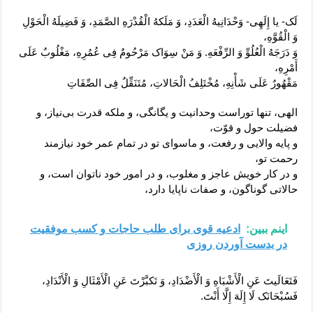
لَک- یا إِلَهِی- وَحْدَانِیهُ الْعَدَدِ، وَ مَلَکهُ الْقُدْرَهِ الصَّمَدِ، وَ فَضِیلَهُ الْحَوْلِ
وَ الْقُوَّهِ،
وَ دَرَجَهُ الْعُلُوِّ وَ الرِّفْعَهِ. وَ مَنْ سِوَاک مَرْحُومٌ فِی عُمُرِهِ، مَغْلُوبٌ عَلَی
أَمْرِهِ،
مَقْهُورٌ عَلَی شَأْنِهِ، مُخْتَلِفُ الْحَالاتِ، مُتَنَقِّلٌ فِی الصِّفَاتِ
الهی، تنها توراست وحدانیت و یگانگی، و ملکه قدرت بی‌نیاز، و
فضیلت حول و قوّت،
و پایه والایی و رفعت، و ماسوای تو در تمام عمر خود نیازمند
رحمت تو،
و در کار خویش عاجز و مغلوب، و در امور خود ناتوان است، و
حالاتی گوناگون، و صفات ناپایا دارد،
اینم ببین:
ادعیه قوی برای طلب حاجات و کسب موفقیت
در بدست آوردن روزی
فَتَعَالَیتَ عَنِ الْأَشْبَاهِ وَ الْأَضْدَادِ، وَ تَکبَّرْتَ عَنِ الْأَمْثَالِ وَ الْأَنْدَادِ،
فَسُبْحَانَک لَا إِلَهَ إِلَّا أَنْتَ.