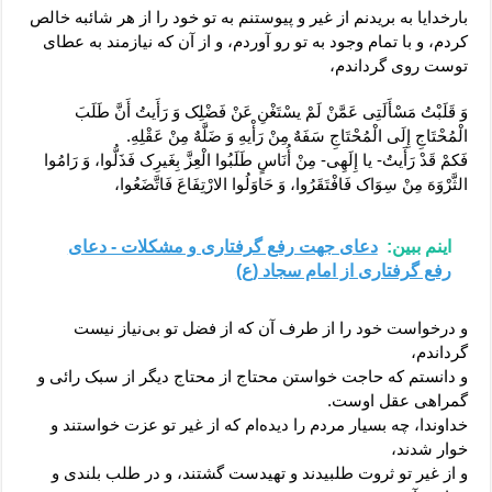
بارخدایا به بریدنم از غیر و پیوستنم به تو خود را از هر شائبه خالص
کردم، و با تمام وجود به تو رو آوردم، و از آن که نیازمند به عطای
توست روی گرداندم،
وَ قَلَبْتُ مَسْأَلَتِی عَمَّنْ لَمْ یسْتَغْنِ عَنْ فَضْلِک وَ رَأَیتُ أَنَّ طَلَبَ
الْمُحْتَاجِ إِلَی الْمُحْتَاجِ سَفَهٌ مِنْ رَأْیهِ وَ ضَلَّهٌ مِنْ عَقْلِهِ.
فَکمْ قَدْ رَأَیتُ- یا إِلَهِی- مِنْ أُنَاسٍ طَلَبُوا الْعِزَّ بِغَیرِک فَذَلُّوا، وَ رَامُوا
الثَّرْوَهَ مِنْ سِوَاک فَافْتَقَرُوا، وَ حَاوَلُوا الارْتِفَاعَ فَاتَّضَعُوا،
اینم ببین:
دعای جهت رفع گرفتاری و مشکلات - دعای
رفع گرفتاری از امام سجاد (ع)
و درخواست خود را از طرف آن که از فضل تو بی‌نیاز نیست
گرداندم،
و دانستم که حاجت خواستن محتاج از محتاج دیگر از سبک رائی و
گمراهی عقل اوست.
خداوندا، چه بسیار مردم را دیده‌ام که از غیر تو عزت خواستند و
خوار شدند،
و از غیر تو ثروت طلبیدند و تهیدست گشتند، و در طلب بلندی و