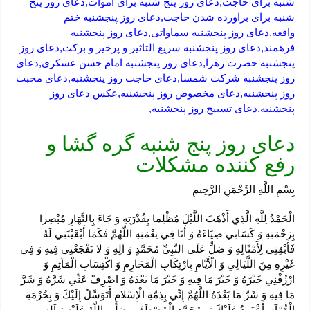
شنبه برای حاجت,دعای روز پنج شنبه برای اموات,دعای روز پنج
شنبه برای براورده شدن حاجت,دعای روز پنجشنبه ختم
واقعه,دعای روز پنجشنبه سماواتی,دعای روز پنجشنبه
فرهمند,دعای روز پنجشنبه سریع التاثیر و پرخیر و برکت,دعای روز
پنجشنبه حضرت زهرا,دعای روز پنجشنبه امام حسن عسکری,دعای
روز پنجشنبه شرکت شمسا,دعای حاجت روز پنجشنبه,دعای محبت
روز پنجشنبه,دعای مخصوص روز پنجشنبه,عکس دعای روز
پنجشنبه,دعای تسبیح روز پنجشنبه,
دعای روز پنج شنبه گره گشا و
رفع کننده مشکلات
بِسْمِ اللَّهِ الرَّحْمَنِ الرَّحِيمِ
الْحَمْدُ لِلَّهِ الَّذِي أَذْهَبَ اللَّيْلَ مُظْلِما بِقُدْرَتِهِ وَ جَاءَ بِالنَّهَارِ مُبْصِرا
بِرَحْمَتِهِ وَ كَسَانِي ضِيَاءَهُ وَ أَنَا فِي نِعْمَتِهِ اللَّهُمَّ فَكَمَا أَبْقَيْتَنِي لَهُ
فَأَبْقِنِي لِأَمْثَالِهِ وَ صَلِّ عَلَى النَّبِيِّ مُحَمَّدٍ وَ آلِهِ وَ لا تَفْجَعْنِي فِيهِ وَ فِي
غَيْرِهِ مِنَ اللَّيَالِي وَ الْأَيَّامِ بِارْتِكَابِ الْمَحَارِمِ وَ اكْتِسَابِ الْمَآثِمِ وَ
ارْزُقْنِي خَيْرَهُ وَ خَيْرَ مَا فِيهِ وَ خَيْرَ مَا بَعْدَهُ وَ اصْرِفْ عَنِّي شَرَّهُ وَ شَرَّ
مَا فِيهِ وَ شَرَّ مَا بَعْدَهُ اللَّهُمَّ إِنِّي بِذِمَّةِ الْإِسْلامِ أَتَوَسَّلُ إِلَيْكَ وَ بِحُرْمَةِ
الْقُرْآنِ أَعْتَمِدُ عَلَيْكَ وَ بِمُحَمَّدٍ الْمُصْطَفَى صَلَّى اللَّهُ عَلَيْهِ وَ آلِهِ