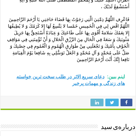
أَسْتَشْفِعُ لَدَيْكَ ،
فَاعْرِفِ اللَّهُمَّ ذِمَّتِيَ الَّتِي رَجَوْتُ بِهَا قَضَاءَ حَاجَتِي يَا أَرْحَمَ الرَّاحِمِينَ
اللَّهُمَّ اقْضِ لِي فِي الْخَمِيسِ خَمْسا لا يَتَّسِعُ لَهَا إِلا كَرَمُكَ وَ لا يُطِيقُهَا
إِلا نِعَمُكَ سَلامَةً أَقْوَى بِهَا عَلَى طَاعَتِكَ وَ عِبَادَةً أَسْتَحِقُّ بِهَا جَزِيلَ
مَثُوبَتِكَ وَ سَعَةً فِي الْحَالِ مِنَ الرِّزْقِ الْحَلالِ وَ أَنْ تُؤْمِنَنِي فِي مَوَاقِفِ
الْخَوْفِ بِأَمْنِكَ وَ تَجْعَلَنِي مِنْ طَوَارِقِ الْهُمُومِ وَ الْغُمُومِ فِي حِصْنِكَ وَ
صَلِّ عَلَى مُحَمَّدٍ وَ آلِ مُحَمَّدٍ وَ اجْعَلْ تَوَسُّلِي بِهِ شَافِعا يَوْمَ الْقِيَامَةِ
نَافِعا إِنَّكَ أَنْتَ أَرْحَمُ الرَّاحِمِينَ
اینم ببین:
دعای سریع الاثر در طلب سخت ترین خواسته
های زندگی و مهمات پرخیر
درباره‌ی سید