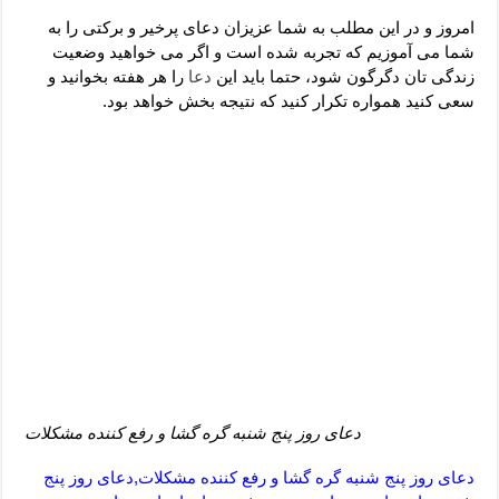
دعای رفع فقر و طلب رزق و روزی – آیه‌ جلب ثروت و برکت مال
امروز و در این مطلب به شما عزیزان دعای پرخیر و برکتی را به
لا حول ولا قوة الا بالله برای چشم زخم – دعای چشم زخم ماشاالله
شما می آموزیم که تجربه شده است و اگر می خواهید وضعیت
زندگی تان دگرگون شود، حتما باید این
دعا
را هر هفته بخوانید و
دعای قوی رفع ترس – دعای مجرب برای آرامش قلب و رفع اضطراب
سعی کنید همواره تکرار کنید که نتیجه بخش خواهد بود.
دعا برای پولدار شدن در یک روز – دعای ثروت حضرت سلیمان
دعای روز پنج شنبه گره گشا و رفع کننده مشکلات
دعای روز پنج شنبه گره گشا و رفع کننده مشکلات,دعای روز پنج