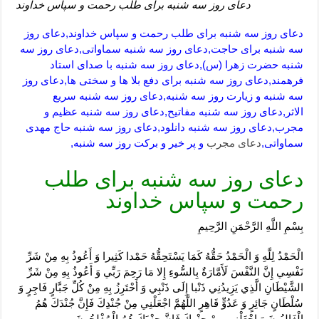
دعای روز سه شنبه برای طلب رحمت و سپاس خداوند
دعای روز سه شنبه برای طلب رحمت و سپاس خداوند,دعای روز
سه شنبه برای حاجت,دعای روز سه شنبه سماواتی,دعای روز سه
شنبه حضرت زهرا (س),دعای روز سه شنبه با صدای استاد
فرهمند,دعای روز سه شنبه برای دفع بلا ها و سختی ها,دعای روز
سه شنبه و زیارت روز سه شنبه,دعای روز سه شنبه سریع
الاثر,دعای روز سه شنبه مفاتیح,دعای روز سه شنبه عظیم و
مجرب,دعای روز سه شنبه دانلود,دعای روز سه شنبه حاج مهدی
سماواتی,
دعای مجرب
و پر خیر و برکت روز سه شنبه,
دعای روز سه شنبه برای طلب
رحمت و سپاس خداوند
بِسْمِ اللَّهِ الرَّحْمَنِ الرَّحِيمِ
الْحَمْدُ لِلَّهِ وَ الْحَمْدُ حَقُّهُ كَمَا يَسْتَحِقُّهُ حَمْدا كَثِيرا وَ أَعُوذُ بِهِ مِنْ شَرِّ
نَفْسِي إِنَّ النَّفْسَ لَأَمَّارَةٌ بِالسُّوءِ إِلا مَا رَحِمَ رَبِّي وَ أَعُوذُ بِهِ مِنْ شَرِّ
الشَّيْطَانِ الَّذِي يَزِيدُنِي ذَنْبا إِلَى ذَنْبِي وَ أَحْتَرِزُ بِهِ مِنْ كُلِّ جَبَّارٍ فَاجِرٍ وَ
سُلْطَانٍ جَائِرٍ وَ عَدُوٍّ قَاهِرٍ اللَّهُمَّ اجْعَلْنِي مِنْ جُنْدِكَ فَإِنَّ جُنْدَكَ هُمُ
الْغَالِبُونَ وَ اجْعَلْنِي مِنْ حِزْبِكَ فَإِنَّ حِزْبَكَ هُمُ الْمُفْلِحُونَ،