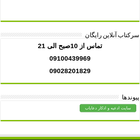
سرکتاب آنلاین رایگان
تماس از 10صبح الی 21
09100439969
09028201829
پیوندها
سایت ادعیه و اذکار دعایاب