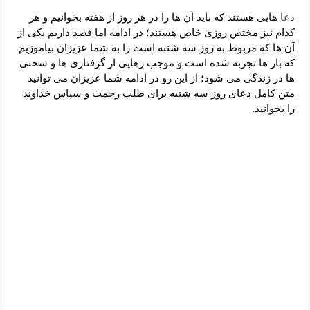
دعای رفع فقر و طلب رزق و روزی – آیه‌ جلب ثروت و برکت مال
دعا
هایی هستند که باید آن ها را در هر روز از هفته بخوانیم و هر
لا حول ولا قوة الا بالله برای چشم زخم – دعای چشم زخم ماشاالله
کدام نیز مختص روزی خاص هستند؛ در ادامه اما قصد داریم یکی از
آن ها که مربوط به روز سه شنبه است را به شما عزیزان بیاموزیم
دعای قوی رفع ترس – دعای مجرب برای آرامش قلب و رفع اضطراب
که بار ها تجربه شده است و موجب رهایی از گرفتاری ها و سختی
دعا برای پولدار شدن در یک روز – دعای ثروت حضرت سلیمان
ها در زندگی می شود؛ از این رو در ادامه شما عزیزان می توانید
متن کامل دعای روز سه شنبه برای طلب رحمت و سپاس خداوند
را بخوانید.