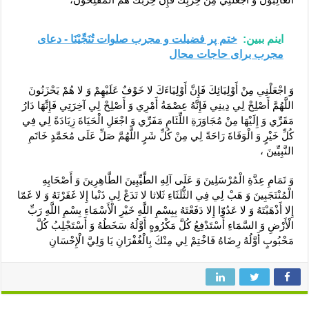
اینم ببین:
ختم پر فضیلت و مجرب صلوات تُنَجِّیْنَا - دعای
مجرب برای حاجات محال
وَ اجْعَلْنِي مِنْ أَوْلِيَائِكَ فَإِنَّ أَوْلِيَاءَكَ لا خَوْفٌ عَلَيْهِمْ وَ لا هُمْ يَحْزَنُونَ
اللَّهُمَّ أَصْلِحْ لِي دِينِي فَإِنَّهُ عِصْمَةُ أَمْرِي وَ أَصْلِحْ لِي آخِرَتِي فَإِنَّهَا دَارُ
مَقَرِّي وَ إِلَيْهَا مِنْ مُجَاوَرَةِ اللِّئَامِ مَفَرِّي وَ اجْعَلِ الْحَيَاةَ زِيَادَةً لِي فِي
كُلِّ خَيْرٍ وَ الْوَفَاةَ رَاحَةً لِي مِنْ كُلِّ شَرٍ اللَّهُمَّ صَلِّ عَلَى مُحَمَّدٍ خَاتَمِ
النَّبِيِّينَ ،
وَ تَمَامِ عِدَّةِ الْمُرْسَلِينَ وَ عَلَى آلِهِ الطَّيِّبِينَ الطَّاهِرِينَ وَ أَصْحَابِهِ
الْمُنْتَجَبِينَ وَ هَبْ لِي فِي الثُّلَثَاءِ ثَلاثا لا تَدَعْ لِي ذَنْبا إِلا غَفَرْتَهُ وَ لا غَمّا
إِلا أَذْهَبْتَهُ وَ لا عَدُوّا إِلا دَفَعْتَهُ بِبِسْمِ اللَّهِ خَيْرِ الْأَسْمَاءِ بِسْمِ اللَّهِ رَبِّ
الْأَرْضِ وَ السَّمَاءِ أَسْتَدْفِعُ كُلَّ مَكْرُوهٍ أَوَّلُهُ سَخَطُهُ وَ أَسْتَجْلِبُ كُلَّ
مَحْبُوبٍ أَوَّلُهُ رِضَاهُ فَاخْتِمْ لِي مِنْكَ بِالْغُفْرَانِ يَا وَلِيَّ الْإِحْسَانِ