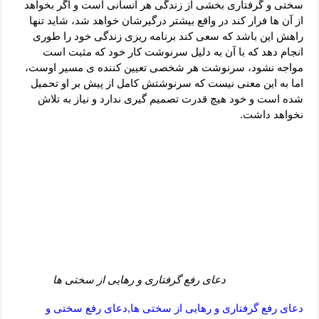
دعای رفع فقر و طلب رزق و روزی – آیه‌ جلب ثروت و برکت مال
سختی و گرفتاری بخشی از زندگی هر انسانی است و اگر بخواهد
از آن ها فرار کند در واقع بیشتر درگیرشان خواهد شد، شاید تنها
لا حول ولا قوة الا بالله برای چشم زخم – دعای چشم زخم ماشاالله
راهش این باشد که سعی کند برنامه ریزی زندگی خود را طوری
انجام دهد که با آن به دلیل سرنوشت کار خود که مثبت است
دعای قوی رفع ترس – دعای مجرب برای آرامش قلب و رفع اضطراب
مواجه نشود، سرنوشت هر شخصی تعیین کننده ی مسیر اوست،
دعا برای پولدار شدن در یک روز – دعای ثروت حضرت سلیمان
اما به این معنی نیست که سرنوشتش کامل از پیش بر او تحمیل
شده است و خود هیچ قدرت تصمیم گیری ندارد و نیاز به تلاش
نخواهد داشت.
دعای رفع گرفتاری و رهایی از سختی ها
دعای رفع گرفتاری و رهایی از سختی ها,دعای رفع سختی و