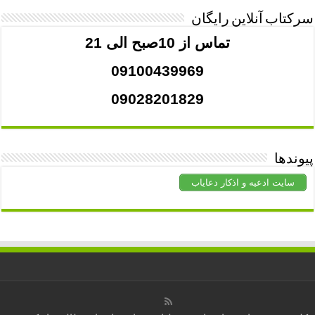
سرکتاب آنلاین رایگان
تماس از 10صبح الی 21
09100439969
09028201829
پیوندها
سایت ادعیه و اذکار دعایاب