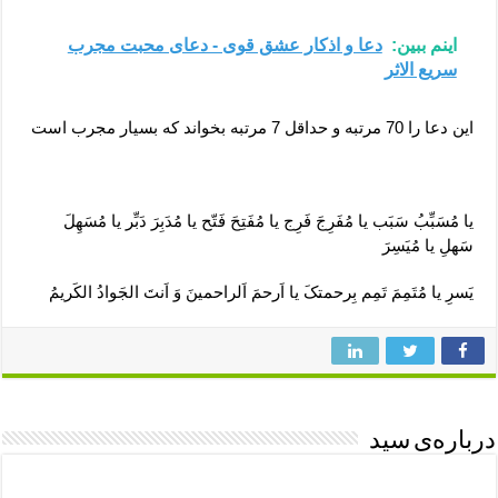
اینم ببین:
دعا و اذکار عشق قوی - دعای محبت مجرب
سریع الاثر
این دعا را 70 مرتبه و حداقل 7 مرتبه بخواند که بسیار مجرب است
یا مُسَبِّبُ سَبَب یا مُفَرِجَ فَرِج یا مُفَتِحَ فَتّح یا مُدَبِرَ دَبِّر یا مُسَهِلَ
سَهلِ یا مُیَسِرَ
یَسرِ یا مُتَمِمَ تَمِم بِرحمتکَ یا اَرحمَ اَلراحمینَ وَ اَنتَ الجَوادُ الکَریمُ
درباره‌ی سید