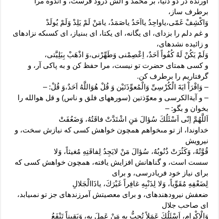
آورنده در دو دنیا، بر محمد و آلش درود فرست، و اندوه مرا
برطرف ساز،
وَاكْشِفْ غَمّى،ياواحِدُ يااَحَدُ ياصَمَدُ، يامَنْ لَمْ يَلِدْ وَلَمْ يُولَدْ
و غم دلم را بزداى، اى یگانه، اى یکتا، اى بى‏نیاز، اى کسى‏که نزاده‏اى
و زائیده نشده‏اى،
وَلَمْ يَكُنْ لَهُ كُفُواً اَحَدٌ، اِعْصِمْنى وَطَهِّرْنى،وَ اذْهَبْ بِبَلِيَّتى،
و کسى همتاى حضرت تو نیست، مرا حفظ کن و به پاکى آر، و
گرفتاریم را برطرف کن.
– وَاقْرَاْ ايَةَ الْكُرْسِىِّ وَالْمُعوِّذَتَيْن وَ قُلْ هُوَاللَّهُ اَحَدٌ،وَ قُلْ: –
– و آیةالکرسى و معوّذتین (سوره‏هاى فلق و ناس) و قل هوالله را
بخوان و بگو: –
اَللَّهُمَّ اِنّى اَسْئَلُكَ سُؤالَ مَنِ اشْتَدَّتْ فاقَتُهُ، وَضَعُفَتْ
خداوندا، از تو مى‏خواهم همچون خواهش کسى که نیازش سخت، و
نیرویش
قُوَّتُهُ، وَكَثُرَتْ ذُنُوبُهُ، سُؤالَ مَنْ لايَجِدُ لِفاقَتِهِ مُغيثاً، وَلا
سست است، و گناهانش افزایش یافته، همچون خواهش کسى که
براى نیاز خود فریادرسى، و براى
لِضَعْفِهِ مُقَوِّياً، وَلا لِذَنْبِهِ غافِراً غَيْرَكَ، ياذَاالْجَلالِ
ضعفش نیرودهنده‏اى، و براى معصیتش آمرزنده‏اى جز تو نمى‏یابد،
اى صاحب جلال
وَالْاِكْرامِ، اَسْئَلُكَ عَمَلاً تُحِبُّ بِهِ مَنْ عَمِلَ بِهِ، وَيَقيناً تَنْفَعُ