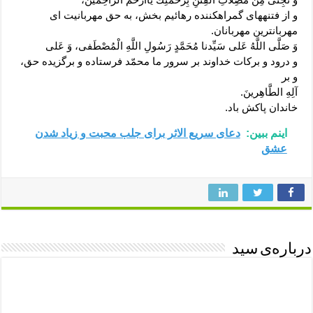
و از فتنه‏هاى گمراه‏کننده رهائیم بخش، به حق مهربانیت اى
مهربانترین مهربانان.
وَ صَلَّى اللَّهُ عَلى‏ سَيِّدنا مُحَمَّدٍ رَسُولِ اللَّهِ الْمُصْطَفى‏، وَ عَلى‏
و درود و برکات خداوند بر سرور ما محمّد فرستاده و برگزیده حق،
و بر
آلِهِ الطَّاهِرينَ.
خاندان پاکش باد.
اینم ببین:
دعای سریع الاثر برای جلب محبت و زیاد شدن
عشق
درباره‌ی سید