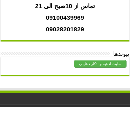
تماس از 10صبح الی 21
09100439969
09028201829
پیوندها
سایت ادعیه و اذکار دعایاب
کلیه حقوق برای
دعاشفا
محفوظ است. استفاده از مطالب با ذکر منبع
آزاد است.