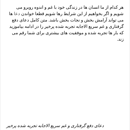
دعای رفع فقر و طلب رزق و روزی – آیه‌ جلب ثروت و برکت مال
هر کدام از ما انسان ها در زندگی خود با غم و اندوه روبرو می
لا حول ولا قوة الا بالله برای چشم زخم – دعای چشم زخم ماشاالله
شویم و اگر بخواهیم از این شرایط رها شویم قطعا خواندن
دعا
ها
می تواند آرامش بخش و نجات بخش باشد. متن کامل دعای دفع
دعای قوی رفع ترس – دعای مجرب برای آرامش قلب و رفع اضطراب
گرفتاری و غم سریع الاجابه تجربه شده پرخیر را در ادامه بیاموزید
دعا برای پولدار شدن در یک روز – دعای ثروت حضرت سلیمان
که بار ها تجربه شده و موفقیت های بیشتری برای شما رقم می
زند.
دعای دفع گرفتاری و غم سریع الاجابه تجربه شده پرخیر