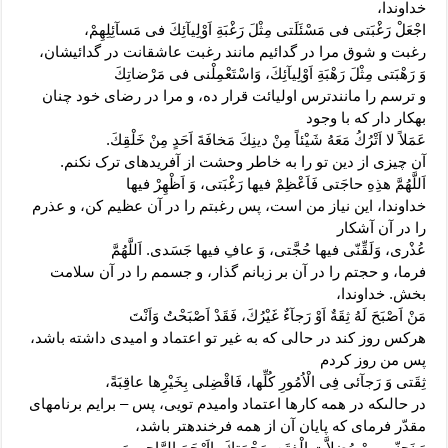
خداوندا،
اجْعَلْ رَغْبَتى فى مَسْئَلَتى مِثْلَ رَغْبَةِ اَوْلِيآئِكَ فى مَسآئِلِهِمْ،
رغبت و شوق مرا در گدائیم مانند رغبت عاشقانت در گدائیشان،
وَ رَهْبَتى مِثْلَ رَهْبَةِ اَوْلِيآئِكَ، وَاسْتَعْمِلْنى فى مَرْضاتِكَ
و ترسم را مانندترس اولیائت قرار ده، و مرا در رضاى خود چنان
به‏کار دار که با وجود
عَمَلاً لا اَتْرُكُ مَعَهُ شَيْئاً مِنْ دينِكَ مَخافَةَ اَحَدٍ مِنْ خَلْقِكَ.
آن چیزى از دین تو را به خاطر وحشت از آفریده‏اى ترک نکنم.
اَللَّهُمَّ هذِهِ حاجَتى فَاَعْظِمْ فيها رَغْبَتى، وَ اَظْهِرْ فيها
خداوندا، این نیاز من است، پس رغبتم را در آن عظیم کن، و عذرم
را در آن آشکار
عُذْرى، وَلَقِّنّى فيها حُجَّتى، وَ عافِ فيها جَسَدى. اَللَّهُمَّ
فرما، و حجتم را در آن بر زبانم گذار، و جسمم را در آن سلامت
بخش. خداوندا،
مَنْ اَصْبَحَ لَهُ ثِقَةٌ اَوْ رَجآءٌ غَيْرُكَ، فَقَدْ اَصْبَحْتُ وَاَنْتَ
هرکس روز کند در حالى که به غیر تو اعتماد و امیدى داشته باشد،
پس من روز کردم
ثِقَتى وَ رَجآئى فِى الْاُمُورِ كُلِّها، فَاقْضِ‏لى بِخَيْرِها عاقِبَةً،
در حالى‏که در همه کارها اعتماد وامیدم تویى، پس – برایم برنامه‏اى
مقدّر فرماى که پایان آن از همه فرخنده‏تر باشد،
وَ نَجِنّى مِنْ مُضِلاَّتِ الْفِتَنِ بِرَحْمَتِكَ يااَرْحَمَ الرَّاحِمينَ،