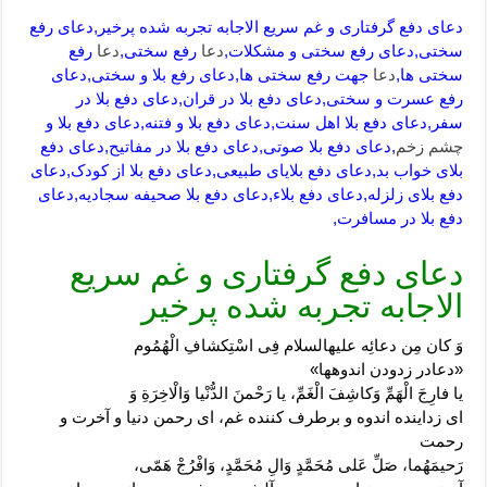
دعای دفع گرفتاری و غم سریع الاجابه تجربه شده پرخیر,دعای رفع
سختی,دعای رفع سختی و مشکلات,
دعا
رفع سختی,
دعا
رفع
سختی ها,
دعا
جهت رفع سختی ها,دعای رفع بلا و سختی,دعای
رفع عسرت و سختی,دعای دفع بلا در قران,دعای دفع بلا در
سفر,دعای دفع بلا اهل سنت,دعای دفع بلا و فتنه,دعای دفع بلا و
چشم زخم
,دعای دفع بلا صوتی,دعای دفع بلا در مفاتیح,دعای دفع
بلای خواب بد,دعای دفع بلایای طبیعی,دعای دفع بلا از کودک,دعای
دفع بلای زلزله,دعای دفع بلاء,دعای دفع بلا صحیفه سجادیه,دعای
دفع بلا در مسافرت,
دعای دفع گرفتاری و غم سریع
الاجابه تجربه شده پرخیر
وَ كان مِن دعائِه عليه‏السلام فِى اسْتِكشافِ الْهُمُوم‏
«دعادر زدودن اندوهها»
يا فارِجَ الْهَمِّ وَكاشِفَ الْغَمِّ، يا رَحْمنَ الدُّنْيا وَالْاخِرَةِ وَ
اى زداینده اندوه و برطرف کننده غم، اى رحمن دنیا و آخرت و
رحمت
رَحيمَهُما، صَلِّ عَلى‏ مُحَمَّدٍ وَالِ مُحَمَّدٍ، وَافْرُجْ هَمّى،