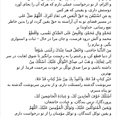
و اکرام، از تو درخواست عملى دارم که هرکه آن را بجاى آورد
دوستش دارى، و یقینى که هر کس
بِهِ مَنِ اسْتَيْقَنَ بِهِ حَقَّ الْيَقينِ فى نَفاذِ اَمْرِكَ. اَللَّهُمَّ صَلِّ عَلى‏
در مسیر قضاى تو به آن آراسته به حقّ یقین گردد او را بدین خاطر
نفع رسانى. خداوندا بر
مُحَمَّدٍ وَالِ مُحَمَّدٍ، وَاقْبِضْ عَلَى الصِّدْقِ نَفْسى، وَاقْطَعْ
محمد و آلش درود فرست، و جان مرا در حال – ثبات و استوارى
بگیر، و نیازم را
مِنَ الدُّنْيا حاجَتى، وَاجْعَلْ فيما عِنْدَكَ رَغْبَتى شَوْقاً
از دنیا قطع کن، و رغبتم را به رحمتت برانگیز تا شوق لقایت در سر
اِلى‏ لِقآئِكَ، وَ هَبْ لى صِدْقَ التَّوَكُّلِ عَلَيْكَ. اَسْئَلُكَ مِنْ
داشته باشم، و مرا صدق توکّل بر خودت مرحمت فرما. از تو
بهترین
خَيْرِ كِتابٍ قَدْ خَلا، وَاَعُوذُ بِكَ مِنْ شَرِّ كِتابٍ قَدْ خَلا،
سرنوشت گذشته رامسئلت دارم، و از بدترین سرنوشت گذشته به
تو پناه مى‏برم،
اَسْئَلُكَ خَوْفَ الْعابِدينَ لَكَ، وَ عِبادَةَ الْخاشِعينَ لَكَ،
پروردگارا، ترس بندگان، و عبادت خاشعان،
وَيَقينَ الْمُتَوَكِّلينَ عَلَيْكَ، وَتَوَكُّلَ الْمُؤْمِنينَ عَلَيْكَ. اَللَّهُمَّ
و یقین توکل کنندگان، و توکل مؤمنان را از تو درخواست دارم.