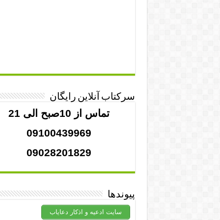
سرکتاب آنلاین رایگان
تماس از 10صبح الی 21
09100439969
09028201829
پیوندها
سایت ادعیه و اذکار دعایاب