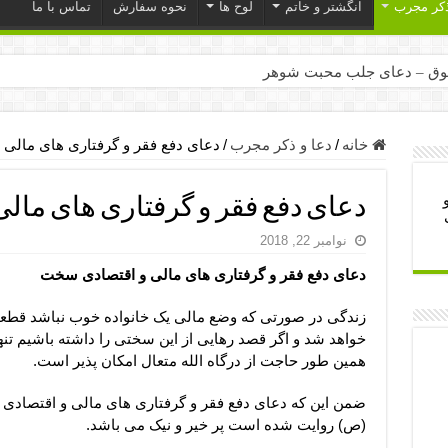
ذکر مجرب
انگشتر و خاتم
لوح ها
نحوه سفارش
تماس با ما
ق – دعای جلب محبت شوهر
ر – ذکرهای روزی‌ بخش
میل – دعای یا من اظهر الجمیل برای حاجت
خانه
/
دعا و ذکر مجرب
/
دعای دفع فقر و گرفتاری های مالی
لت آن ها – ذکر مخصوص مستجاب الدعوه شدن
دعای دفع فقر و گرفتاری های مال
ب – دعای ترس و بی خوابی کودکان
نوامبر 22, 2018
- دعای رفع مشکلات و طلب حاجت
دعای دفع فقر و گرفتاری های مالی و اقتصادی سخت
وزی – آیه‌ جلب ثروت و برکت مال
ای چشم زخم – دعای چشم زخم ماشاالله
زندگی در صورتی که وضع مالی یک خانواده خوب نباشد قطعا
خواهد شد و اگر قصد رهایی از این سختی را داشته باشیم تنه
مجرب برای آرامش قلب و رفع اضطراب
همین طور حاجت از درگاه الله متعال امکان پذیر است.
 روز – دعای ثروت حضرت سلیمان
ضمن این که دعای دفع فقر و گرفتاری های مالی و اقتصادی
(ص) روایت شده است پر خیر و نیک می باشد.