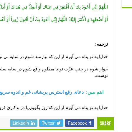
اللَّهُمَّ إِنِّي أَعُوذُ بِكَ أَنْ أَفْتَقِرَ فِي غِنَاكَ أَوْ أَضِلَّ فِي هُدَاكَ أَوْ أ
أَوْ أَضْطَهِدَ وَ الْأَمْرُ إِلَيْكَ اللَّهُمَّ إِنِّي أَعُوذُ بِكَ أَنْ أَقُولَ زُوراً أَوْ 
ترجمه:
خدايا به تو پناه مى ‏آورم از اين كه نيازمند شوم در سايه بى ‏ن
خوار شوم در جنب عزّت تو،يا مظلوم واقع شوم در سايه سلطن
توست،
اینم ببین:
دعای رفع استرس پریشانی غم و اندوه سریع ال
خدايا به تو پناه مى‏ آورم از اين كه زور بگويم،يا در بدكارى فرو
LinkedIn
Twitter
Facebook
Share