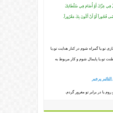
َذِلَّ فِي عِزِّكَ أَوْ أُضَامَ فِي سُلْطَانِكَ
أَغْشَى فُجُوراً أَوْ أَنْ أَكُونَ بِكَ مَغْرُوراً.
يازى‏ تو،يا گمراه شوم در كنار هدايت تو،يا
ت تو،يا پايمال شوم و كار مربوط به
تاثیر پرخیر
 روم يا در برابر تو مغرور گردم.