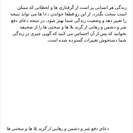
دعای رفع فقر و طلب رزق و روزی – آیه‌ جلب ثروت و برکت مال
زندگی هر انسانی پر است از گرفتاری ها و لحظاتی که ممکن
لا حول ولا قوة الا بالله برای چشم زخم – دعای چشم زخم ماشاالله
است سخت بگذرد، از این رو قطعا خواندن
دعا
ها می تواند نتیجه
را تغییر دهد و وضعیت زندگی شما بهتر شود، در نتیجه دعای دفع
دعای قوی رفع ترس – دعای مجرب برای آرامش قلب و رفع اضطراب
شر و دشمن و رهایی از گزند بلا ها و سختی ها را از صحیفه
دعا برای پولدار شدن در یک روز – دعای ثروت حضرت سلیمان
بخوانید که پس از آن احساس می کنید که گویی چیزی در زندگی
شما دستخوش تغییرات گسترده شده است.
دعای دفع شر و دشمن و رهایی از گزند بلا ها و سختی ها