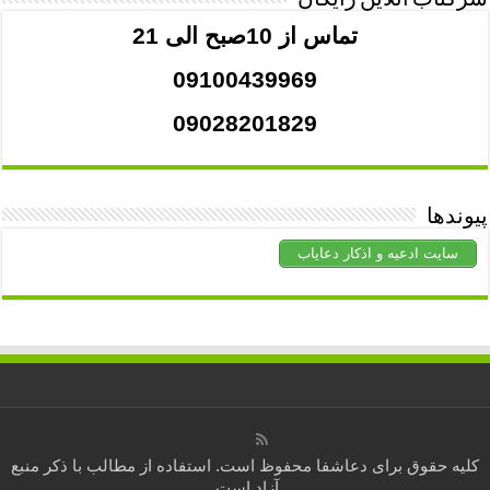
سرکتاب آنلاین رایگان
تماس از 10صبح الی 21
09100439969
09028201829
پیوندها
سایت ادعیه و اذکار دعایاب
کلیه حقوق برای
دعاشفا
محفوظ است. استفاده از مطالب با ذکر منبع
آزاد است.