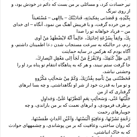
تیر حسادت کرد، و مسائلى بر من بست که دائم در خودش بود، و
از روى نیرنگ
بِكَيْدِهِ، وَ قَصَدَنى بِمَكيدَتِهِ، فَنادَيْتُكَ – يااِلهى – مُسْتَغيثاً
بر من خرده گرفت، و با فریبش آهنگ من نمود، آنگاه – اى خداى
من – فریاد خواهانه تو را صدا
بِكَ، واثِقاً بِسُرْعَةِ اِجابَتِكَ، عالِماً اَنَّهُ لايُضْطَهَدُ مَنْ اَوى
زدم، در حالى‏که به سرعت مستجاب شدن
دعا
اطمینان داشتم، و
آگاه بودم که هرکس در سایه حمایتت
اِلى‏ ظِلِّ كَنَفِكَ، وَلايَفْزَعُ مَنْ لَجَأَ اِلى‏ مَعْقِلِ انْتِصارِكَ،
جا گرفت ستم نبیند، و هر که به پناهگاه انتقام تو پناه برد او را
وحشتى نباشد،
فَحَصَّنْتَنى مِنْ بَاْسِهِ بِقُدْرَتِكَ. وَكَمْ مِنْ سَحآئِبِ مَكْرُوهٍ
و تو مرا به قدرت خود از شر او نگاهداشتى. و چه بسا ابرهاى
گرفتارى که از من
جَلَّيْتَها عَنّى، وَسَحآئِبِ نِعَمٍ اَمْطَرْتَها عَلَىَّ، وَجَداوِلِ
برطرف فرمودى، و ابرهاى نعمت که بر من باراندى، و چه
جویبارهاى رحمت
رَحْمَةٍ نَشَرْتَها، وَعافِيَةٍ اَلْبَسْتَها، وَاَعْيُنِ اَحْداثٍ طَمَسْتَها،
که روان ساختى، وعافیت که بر من پوشاندى، و چشمه‏هاى حوادث
که به خاک انباشتى،