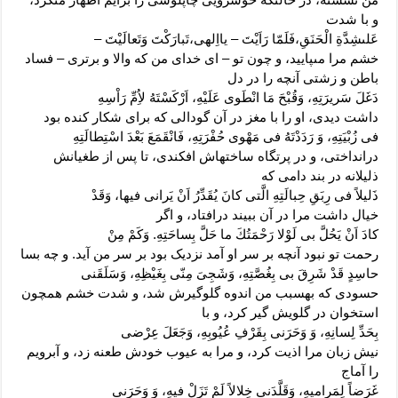
و با شدت
عَلى‏شِدَّةِ الْحَنَقِ،فَلَمّا رَاَيْتَ – يااِلهى،تَبارَكْتَ وَتَعالَيْتَ –
خشم مرا مى‏پایید، و چون تو – اى خداى من که والا و برترى – فساد
باطن و زشتى آنچه را در دل
دَغَلَ سَريرَتِهِ، وَقُبْحَ مَا انْطَوى‏ عَلَيْهِ، اَرْكَسْتَهُ لاُِمِّ رَاْسِهِ
داشت دیدى، او را با مغز در آن گودالى که براى شکار کنده بود
فى زُبْيَتِهِ، وَ رَدَدْتَهُ فى مَهْوى‏ حُفْرَتِهِ، فَانْقَمَعَ بَعْدَ اسْتِطالَتِهِ
درانداختى، و در پرتگاه ساخته‏اش افکندى، تا پس از طغیانش
ذلیلانه در بند دامى که
ذَليلاً فى رِبَقِ حِبالَتِهِ الَّتى كانَ يُقَدِّرُ اَنْ يَرانى فيها، وَقَدْ
خیال داشت مرا در آن ببیند درافتاد، و اگر
كادَ اَنْ يَحُلَّ بى لَوْلا رَحْمَتُكَ ما حَلَّ بِساحَتِهِ. وَكَمْ مِنْ
رحمت تو نبود آنچه بر سر او آمد نزدیک بود بر سر من آید. و چه بسا
حاسِدٍ قَدْ شَرِقَ بى بِغُصَّتِهِ، وَشَجِىَ مِنّى بِغَيْظِهِ، وَسَلَقَنى
حسودى که به‏سبب من اندوه گلوگیرش شد، و شدت خشم همچون
استخوان در گلویش گیر کرد، و با
بِحَدِّ لِسانِهِ، وَ وَحَرَنى بِقَرْفِ عُيُوبِهِ، وَجَعَلَ عِرْضى
نیش زبان مرا اذیت کرد، و مرا به عیوب خودش طعنه زد، و آبرویم
را آماج
غَرَضاً لِمَراميهِ، وَقَلَّدَنى خِلالاً لَمْ تَزَلْ فيهِ، وَ وَحَرَنى