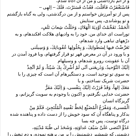
و از آنم بازداشتى و من از آن آگاه شدم،
فَاسْتَغْفَرْتُ فَاَقَلْتَ، فَعُدْتُ فَسَتَرْتَ، فَلَكَ – اِلهِى –
پس از تو آمرزش خواستم و از من درگذشتى، ولى به گناه بازگشتم
و تو پوشاندى، پس ستایش
الْحَمْدُ. تَقَحَّمْتُ اَوْدِيَةَ الْهَلاكِ، وَحَلَلْتُ شِعابَ تَلَفٍ،
توراست اى خداى من. خود را به وادیهاى هلاکت افکنده‏ام، و به
درّه‏هاى تباهى وارد شده‏ام،
تَعَرَّضْتُ فيها لِسَطَواتِكَ، وَ بِحُلُولِها عُقُوباتِكَ، وَ وَسِيلَتى
و با ورود در آن در معرض قهر تو قرار گرفته‏ام، وبا فرود آمدن در
آن با عقوبتت روبرو شده‏ام، و وسیله‏ام
اِلَيْكَ التَّوْحيدُ، وَذَريعَتى اَنّى لَمْ اُشْرِكْ بِكَ شَيْئاً، وَ لَمْ اَتَّخِذْ
به سوى تو توحید است، و دستگیره‏ام آن است که چیزى را با
حضرتت شریک نساختم، و با
مَعَكَ اِلهاً، وَقَدْ فَرَرْتُ اِلَيْكَ بِنَفْسى، وَ اِلَيْكَ مَفَرُّ
حضرتت خدایى نگرفتم، و اکنون با وجودم به سویت گریزانم، و
گریزگاه انسان
الْمُسى‏ءِ، وَمَفْزَعُ الْمُضَيِّعِ لِحَظِّ نَفْسِهِ الْمُلْتَجِئِ. فَكَمْ مِنْ
بدکار و پناهگاه آن که سود خویش را از دست داده و پناهنده شده
درگاه توست، پس چه بسا
عَدُوٍّ انْتَضى‏ عَلَىَّ سَيْفَ عَداوَتِهِ، وَشَحَذَ لى ظُبَةَ مُدْيَتِهِ،
دشمنى که شمشیر دشمنیش را بر من برهنه نموده، و دم تیغش را