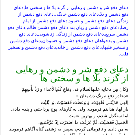
دعای دفع شر و دشمن و رهایی از گزند بلا ها و سختی ها,دعای
دفع دشمن و بلا,دعای دفع دشمن خانگی,دعای دفع دشمن از
زندگی,دعای دفع دشمن و حسود,دعای دفع دشمن از امام
رضا,دعای دفع دشمن و زبان بند,دعای دفع دشمن ظالم,دعای دفع
دشمن سریع,دعای دفع دشمن از زندگی زناشویی,دعای دفع
دشمن و بدخواهان,دعای دفع دشمن و حسودان,دعای دفع دشمن
و تسخیر قلبها,دعای دفع دشمن از خانه,دعای دفع دشمن و تسخیر
قلب,
دعای دفع شر و دشمن و رهایی
از گزند بلا ها و سختی ها
وَكان مِن دعائِه عليه‏السلام‏ فى دِفاعِ كَيْدِالأعداءِ و رَدِّ بَأْسِهِمْ‏
«دعادر دفع نیرنگ دشمنان »
اِلهى هَدَيْتَنى فَلَهَوْتُ، وَ وَعَظْتَ فَقَسَوْتُ، وَ اَبْلَيْتَ
بارالها، هدایتم فرمودى ولى به کارهاى پوچ پرداختم، و پندم دادى
اما سنگدل شدم، و بهترین نعمت
الْجَميلَ فَعَصَيْتُ، ثُمَّ عَرَفْتُ ما اَصْدَرْتَ اِذْ عَرَّفْتَنيهِ،
به من دادى و نافرمانى کردم، سپس به زشتى گناه آگاهم فرمودى