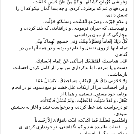
وَغَواشى كُرُباتٍ كَشَفْتَها. وَ كَمْ مِنْ ظَنٍّ حَسَنٍ حَقَّقْتَ،
و پرده‏هاى غم که برطرف کردى. و چه بسا گمان نیکو که آن را
تحقق دادى،
وَ عَدَمٍ جَبَرْتَ، وَصَرْعَةٍ اَنْعَشْتَ، وَمَسْكَنَةٍ حَوَّلْتَ،
و تهیدستى که جبران فرمودى، و درافتادنى که بلند کردى، و
بیچارگى که از میان برداشتى،
كُلُّ ذلِكَ اِنْعاماً وَتَطَوُّلاً مِنْكَ، وَفى جَميعِهِ انْهِماكاً مِنّى
تمام اینها از روى تفضل و انعام تو بوده، و در همه آنها من در
گناهان
عَلى‏ مَعاصيكَ، لَمْ‏تَمْنَعْكَ اِسآئَتى عَنْ اِتْمامِ اِحْسانِكَ،
دست و پا مى‏زدم، اما بدکردارى من تو را از کامل کردن احسانت
بازنداشت،
وَلا حَجَرَنى ذلِكَ عَنِ ارْتِكابِ مَساخِطِكَ، لاتُسْئَلُ عَمّا
و این احسانت مرا از ارتکاب علل خشم تو منع ننمود، تو در انجام
برنامه خود مسئول نیستى، و همانا از
تَفْعَلُ، وَ لَقَدْ سُئِلْتَ فَاَعْطَيْتَ، وَلَمْ تُسْئَلْ فَابْتَدَاْتَ،
تو درخواست شد عطا کردى، و درخواست نشد و آغاز به بخشش
نمودى،
وَاسْتُميحَ فَضْلُكَ فَما اَكْدَيْتَ، اَبَيْتَ يامَوْلاىَ اِلاّ اِحْساناً
و – فضلت طلبیده شد و کم نگذاشتى، تو خوددارى کردى اى
مولاى من مگر از احسان و