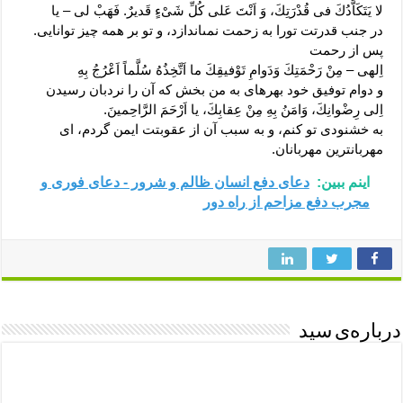
لا يَتَكَاَّدُكَ فى قُدْرَتِكَ، وَ اَنْتَ عَلى‏ كُلِّ شَىْ‏ءٍ قَديرٌ. فَهَبْ لى – يا
در جنب قدرتت تورا به زحمت نمى‏اندازد، و تو بر همه چیز توانایى.
پس از رحمت
اِلهى – مِنْ رَحْمَتِكَ وَدَوامِ تَوْفيقِكَ ما اَتَّخِذُهُ سُلَّماً اَعْرُجُ بِهِ
و دوام توفیق خود بهره‏اى به من بخش که آن را نردبان رسیدن
اِلى‏ رِضْوانِكَ، وَامَنُ بِهِ مِنْ عِقابِكَ، يا اَرْحَمَ الرَّاحِمينَ.
به خشنودى تو کنم، و به سبب آن از عقوبتت ایمن گردم، اى
مهربان‏ترین مهربانان.
اینم ببین:
دعای دفع انسان ظالم و شرور - دعای فوری و
مجرب دفع مزاحم از راه دور
درباره‌ی سید