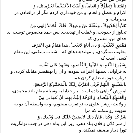
وَامْتِناناً وَتَطَوُّلاً وَ اِنْعاماً، وَ اَبَيْتُ اِلاّ تَقَحُّماً لِحُرُماتِكَ، وَ
اکرام و تفضل و انعام، و من خوددارى کردم مگر از درافتادن در
محرمات، و
تَعَدِّياً لِحُدُودِكَ، وَغَفْلَةً عَنْ وَعيدِكَ. فَلَكَ الْحَمْدُ اِلهى مِنْ
تجاوز از حدودت، و غفلت از تهدیدت. پس حمد مخصوص توست اى
خداى من: مقتدرى که
مُقْتَدِرٍ لايُغْلَبُ، وَ ذى اَناةٍ لاتَعْجَلُ. هذا مَقامُ مَنِ اعْتَرَفَ
مغلوب نمى‏گردى، و مهلت‏دهنده‏اى که – شتاب نمى‏کنى. این مقام
کسى است که
بِسُبُوغِ النِّعَمِ، وَ قابَلَها بِالتَّقْصيرِ، وَشَهِدَ عَلى‏ نَفْسِهِ
به فراوانى نعمتها اعتراف نموده، و آن را به‏تقصیر مقابله کرده، و
درباره خود به ضایع کردن همه
بِالتَّضْييعِ. اَللَّهُمَّ فَاِنّى اَتَقَرَّبُ اِلَيْكَ بِالْمُحَمَّدِيَّةِ الرَّفيعَةِ،
امورش گواهى داده است. بار خدایا به وسیله مقام بلند محمدى،
وَالْعَلَوِيَّةِ الْبَيْضآءِ، وَ اَتَوَجَّهُ اِلَيْكَ بِهِما اَنْ تُعيذَنى مِنْ
و ولایت روشن علوى به تو تقرب مى‏جویم، و به واسطه آن دو به
سویت رو مى‏کنم که مرا
شَرِّ كَذا وَكَذا، فَاِنَّ ذلِكَ لايَضيقُ عَلَيْكَ فى وُجْدِكَ، وَ
از شر فلان و فلان پناه دهى، زیرا این پناه دهى در جنب توانگریت
تورا دچار مضیقه نمى‏کند، و