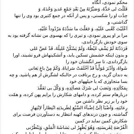
محکم نمودى، آنگاه
فَلَلْتَ لى حَدَّهُ، وَصَيَّرْتَهُ مِنْ بَعْدِ جَمْعٍ عَديدٍ وَحْدَهُ، وَ
حِدّت او را شکستى، و پس از آنکه در جمع کثیرى بود وى را تنها
گذاشتى، و
اَعْلَيْتَ كَعْبى عَلَيْهِ، وَ جَعَلْتَ ما سَدَّدَهُ مَرْدُوداً عَلَيْهِ،
مرا بر او پیروز نمودى، و تیرى را که به‏سوى من نشانه گرفته بود به
سوى خودش بازگرداندى،
فَرَدَدْتَهُ لَمْ يَشْفِ غَيْظُهُ، وَلَمْ يَسْكُنْ غَليلُهُ، قَدْ عَضَّ عَلى‏
و بدون اینکه خشمش تسکین یابد، و آتش‏کینه‏اش فرو نشیند، اورا
بازگرداندى، تا سر انگشتان خود را
شَواهُ، وَاَدْبَرَ مُوَلِّياً قَدْ اَخْلَفَتْ سَراياهُ. وَكَمْ مِنْ باغٍ بَغانى
به دندان گزید، و رخ برتافت در حالى‏که لشگرش از هم پاشید. و چه
بسا متجاوزى که با حیله‏هاى خود
بِمَكآئِدِهِ، وَنَصَبَ لى شَرَكَ مَصآئِدِهِ، وَ وَكَّلَ بى تَفَقُّدَ
درباره‏ام ستم کرده، و دامهاى شکارش را برایم پهن کرده، و همّت
خود را بر زیر نظر داشتن من
رِعايَتِهِ، وَاَضْبَاَ اِلَىَّ اِضْبآءَ السَّبُعِ لِطَريدَتِهِ انْتِظاراً لاِنْتِهازِ
گماشته، و چون درنده‏اى که‏به انتظار به دست‏آوردن فرصت براى
شکارش کمین نماید در کمین
الْفُرْصَةِ لِفَريسَتِهِ، وَهُوَ يُظْهِرُ لى بَشاشَةَ الْمَلَقِ، وَيَنْظُرُنى
من نشسته، در حالى‏که خوشرویى چاپلوسى را برایم اظهار مى‏کرد،