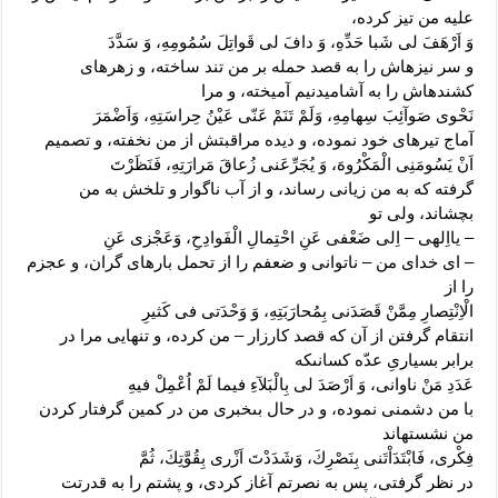
علیه من تیز کرده،
وَ اَرْهَفَ لى شَبا حَدِّهِ، وَ دافَ لى قَواتِلَ سُمُومِهِ، وَ سَدَّدَ
و سر نیزه‏اش را به قصد حمله بر من تند ساخته، و زهرهاى
کشنده‏اش را به آشامیدنیم آمیخته، و مرا
نَحْوى صَوآئِبَ سِهامِهِ، وَلَمْ تَنَمْ عَنّى عَيْنُ حِراسَتِهِ، وَاَضْمَرَ
آماج تیرهاى خود نموده، و دیده مراقبتش از من نخفته، و تصمیم
اَنْ يَسُومَنِى الْمَكْرُوهَ، وَ يُجَرِّعَنى زُعاقَ مَرارَتِهِ، فَنَظَرْتَ
گرفته که به من زیانى رساند، و از آب ناگوار و تلخش به من
بچشاند، ولى تو
– يااِلهى – اِلى ضَعْفى عَنِ احْتِمالِ الْفَوادِحِ، وَعَجْزى عَنِ
– اى خداى من – ناتوانى و ضعفم را از تحمل بارهاى گران، و عجزم
را از
الْاِنْتِصارِ مِمَّنْ قَصَدَنى بِمُحارَبَتِهِ، وَ وَحْدَتى فى كَثيرِ
انتقام گرفتن از آن که قصد کارزار – من کرده، و تنهایى مرا در
برابر بسیارىِ عدّه کسانى‏که
عَدَدِ مَنْ ناوانى، وَ اَرْصَدَ لى بِالْبَلآءِ فيما لَمْ اُعْمِلْ فيهِ
با من دشمنى نموده، و در حال بى‏خبرى من در کمین گرفتار کردن
من نشسته‏اند
فِكْرى، فَابْتَدَاْتَنى بِنَصْرِكَ، وَشَدَدْتَ اَزْرى بِقُوَّتِكَ، ثُمَّ
در نظر گرفتى، پس به نصرتم آغاز کردى، و پشتم را به قدرتت