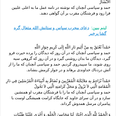
الْأَبْشَارُ
حمد و سپاسى آنچنان كه نوشته در نامه عمل ما به اعلى عليين
فرا رود و فرشتگان مقرب بر آن گواهى دهند.
اینم ببین:
دعای مجرب سپاس و ستایش الله متعال گره
گشا پرخیر
حَمْداً نُعْتَقُ بِهِ مِنْ أَلِيمِ نَارِ اللَّهِ إِلَى كَرِيمِ جِوَارِ اللَّهِ‏
حمد و سپاسى آنچنان كه در آن روز كه ديدگان را پرده حيرت فرو
گيرد، ديدگان ما بدان روشنى گيرد و در آن روز كه گروهى سيه
‏روى شوند، ما سپيدروى گرديم. حمد و سپاسى آنچنان كه ما را از
آتش دردناك خداوندى برهاند و در جوار كرمش بنشاند.
حَمْداً نُزَاحِمُ بِهِ مَلاَئِكَتَهُ الْمُقَرَّبِينَ وَ نُضَامُّ بِهِ أَنْبِيَاءَهُ الْمُرْسَلِينَ فِي دَارِ
الْمُقَامَةِ الَّتِي لاَ تَزُولُ وَ مَحَلِّ كَرَامَتِهِ الَّتِي لاَ تَحُولُ‏
حمد و سپاسى آنچنان كه ما را با فرشتگان مقرب او همنشين
سازد و در آن سراى جاويد كه جايگاه كرامت هميشگى اوست با
پيامبران مرسل همدوش گرداند.
وَ الْحَمْدُ لِلَّهِ الَّذِي اخْتَارَ لَنَا مَحَاسِنَ الْخَلْقِ وَ أَجْرَى عَلَيْنَا طَيِّبَاتِ