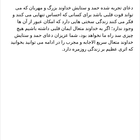
دعای رفع فقر و طلب رزق و روزی – آیه‌ جلب ثروت و برکت مال
دعای تجربه شده حمد و ستایش خداوند بزرگ و مهربان که می
لا حول ولا قوة الا بالله برای چشم زخم – دعای چشم زخم ماشاالله
تواند قوت قلبی باشد برای کسانی که احساس تنهایی می کنند و
فکر می کنند زندگی سختی هایی دارد که امکان عبور از آن ها
دعای قوی رفع ترس – دعای مجرب برای آرامش قلب و رفع اضطراب
وجود ندارد؛ اگر به خداوند متعال ایمان قلبی داشته باشیم هیچ
دعا برای پولدار شدن در یک روز – دعای ثروت حضرت سلیمان
چیزی سد راه ما نخواهد بود، شما عزیزان دعای حمد و ستایش
خداوند متعال سریع الاجابه و مجرب را در ادامه می توانید بخوانید
که اثری عظیم بر زندگی روزمره دارد.