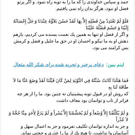
حمد و سپاس خداوندى را كه ما را به توبه راه نمود. و اگر پرتو
فضل او نبود، هرگز بدان راه نمى ‏يافتيم.
فَلَوْ لَمْ نَعْتَدِدْ مِنْ فَضْلِهِ إِلاَّ بِهَا لَقَدْ حَسُنَ بَلاَؤُهُ عِنْدَنَا وَ جَلَّ إِحْسَانُهُ
إِلَيْنَا وَ جَسُمَ فَضْلُهُ عَلَيْنَا
و اگر از فضل او تنها به همين يك نعمت بسنده مى ‏كرديم، بازهم
دهش او به ما نيكو و احسان او در حق ما جليل و فضل و كرمش
بس كرامند مى ‏بود،
اینم ببین:
دعای پرخیر و تجربه شده برای شکر الله متعال
فَمَا هَكَذَا كَانَتْ سُنَّتُهُ فِي التَّوْبَةِ لِمَنْ كَانَ قَبْلَنَا لَقَدْ وَضَعَ عَنَّا مَا لاَ
طَاقَةَ لَنَا بِهِ‏
كه روش او در قبول توبه پيشينيان نه چنين بود. ما را از هر چه
فراتر از تاب و توانمان بود معاف داشت‏
وَ لَمْ يُكَلِّفْنَا إِلاَّ وُسْعاً وَ لَمْ يُجَشِّمْنَا إِلاَّ يُسْراً وَ لَمْ يَدَعْ لِأَحَدٍ مِنَّا حُجَّةً وَ
لاَ عُذْراً
و جز به اندازه توانمان تكليف نفرمود و جز به اعمال سهل و
آسانمان وا نداشت، تا هيچ يك از ما را عذرى و حجتى نماند.