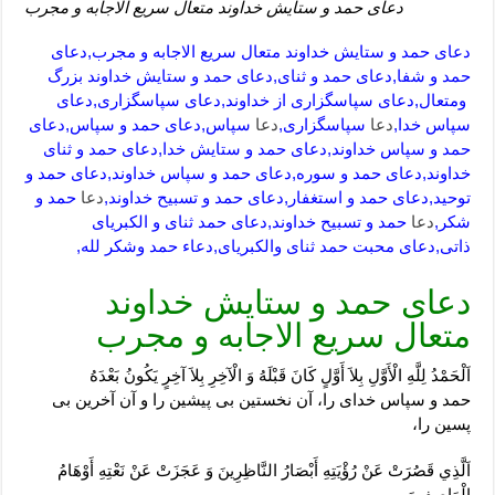
دعای حمد و ستایش خداوند متعال سریع الاجابه و مجرب
دعای حمد و ستایش خداوند متعال سریع الاجابه و مجرب,دعای
حمد و شفا,دعای حمد و ثنای,دعای حمد و ستایش خداوند بزرگ
ومتعال,دعای سپاسگزاری از خداوند,دعای سپاسگزاری,دعای
سپاس خدا,
دعا
سپاسگزاری,
دعا
سپاس,دعای حمد و سپاس,دعای
حمد و سپاس خداوند,دعای حمد و ستایش خدا,دعای حمد و ثنای
خداوند,دعای حمد و سوره,دعای حمد و سپاس خداوند,دعای حمد و
توحید,دعای حمد و استغفار,دعای حمد و تسبیح خداوند,
دعا
حمد و
شكر,
دعا
حمد و تسبیح خداوند,دعای حمد ثنای و الکبریای
ذاتی,دعای محبت حمد ثنای والکبریای,دعاء حمد وشكر لله,
دعای حمد و ستایش خداوند
متعال سریع الاجابه و مجرب
اَلْحَمْدُ لِلَّهِ الْأَوَّلِ بِلاَ أَوَّلٍ كَانَ قَبْلَهُ وَ الْآخِرِ بِلاَ آخِرٍ يَكُونُ بَعْدَهُ‏
حمد و سپاس خداى را، آن نخستين بى پيشين را و آن آخرين بى
پسين را،
اَلَّذِي قَصُرَتْ عَنْ رُؤْيَتِهِ أَبْصَارُ النَّاظِرِينَ وَ عَجَزَتْ عَنْ نَعْتِهِ أَوْهَامُ
الْوَاصِفِينَ‏