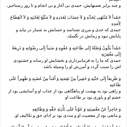
و چند برابر نعمتهايش، حمدى بى ‏آغاز و بى ‏انجام و تا روز رستاخيز،
حَمْداً لاَ مُنْتَهَى لِحَدِّهِ وَ لاَ حِسَابَ لِعَدَدِهِ وَ لاَ مَبْلَغَ لِغَايَتِهِ وَ لاَ انْقِطَاعَ
لِأَمَدِهِ‏
حمدى كه حدى و مرزى نشناسد و حسابش به شمار در نيايد و
پايانش نبود و زمانش در نگسلد.
حَمْداً يَكُونُ وُصْلَةً إِلَى طَاعَتِهِ وَ عَفْوِهِ وَ سَبَباً إِلَى رِضْوَانِهِ وَ ذَرِيعَةً
إِلَى مَغْفِرَتِهِ‏
حمدى كه ما را به فرمانبردارى و بخشايش او رساند و خشنودى
‏اش را سبب گردد و آمرزش او را وسيله باشد
وَ طَرِيقاً إِلَى جَنَّتِهِ وَ خَفِيراً مِنْ نَقِمَتِهِ وَ أَمْناً مِنْ غَضَبِهِ وَ ظَهِيراً عَلَى
طَاعَتِهِ‏
و راهى بود به بهشت او پناهگاهى بود از عذاب او و آسايشى بود از
خشم او و ياورى بود بر طاعت او
وَ حَاجِزاً عَنْ مَعْصِيَتِهِ وَ عَوْناً عَلَى تَأْدِيَةِ حَقِّهِ وَ وَظَائِفِهِ‏
و مانعى بود از معصيت او و مددى بود بر اداى حق و تكاليف او.