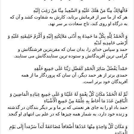
فَالْهَالِكُ مِنَّا مَنْ هَلَكَ عَلَيْهِ وَ السَّعِيدُ مِنَّا مَنْ رَغِبَ إِلَيْهِ‏
هر كه از ما سر از فرمانش برتابد، كارش به شقاوت كشد و آن كه
به درگاه او روى كند، تاج سعادت بر سر نهد.
وَ الْحَمْدُ لِلَّهِ بِكُلِّ مَا حَمِدَهُ بِهِ أَدْنَى مَلاَئِكَتِهِ إِلَيْهِ وَ أَكْرَمُ خَلِيقَتِهِ عَلَيْهِ وَ
أَرْضَى حَامِدِيهِ لَدَيْهِ‏
حمد و سپاس خداى را، بدان سان كه مقرب‏ترين فرشتگانش و
گرامى‏ ترين آفريدگانش و ستوده ‏ترين ستايندگانش مى ‏ستايند.
حَمْداً يَفْضُلُ سَائِرَ الْحَمْدِ كَفَضْلِ رَبِّنَا عَلَى جَمِيعِ خَلْقِهِ‏
حمدى برتر از هر حمد ديگر، آن سان كه پروردگار ما از همه
آفريدگان خود برتر است.
ثُمَّ لَهُ الْحَمْدُ مَكَانَ كُلِّ نِعْمَةٍ لَهُ عَلَيْنَا وَ عَلَى جَمِيعِ عِبَادِهِ الْمَاضِينَ وَ
الْبَاقِينَ عَدَدَ مَا أَحَاطَ بِهِ عِلْمُهُ مِنْ جَمِيعِ الْأَشْيَاءِ
حمد باد او را به جاى هر نعمتى كه بر ما و بر ديگر بندگان در گذشته
و زنده خود دارد، به شمار همه چيزها كه در علم بى‏ انتهاى او گنجد
وَ مَكَانَ كُلِّ وَاحِدَةٍ مِنْهَا عَدَدُهَا أَضْعَافاً مُضَاعَفَةً أَبَداً سَرْمَداً إِلَى يَوْمِ
الْقِيَامَةِ