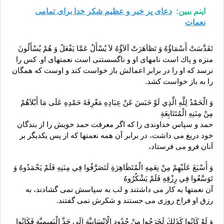
اینم ببین:
دعای پر خیر و عظیم شکر خدا برای تمامی
نعمات
تَقَدَّسَتْ أَسْمَاؤُهُ وَ تَظاَهَرَتْ آلاَؤُهُ لاَ يُسْأَلُ عَمَّا يَفْعَلُ وَ هُمْ يُسْأَلُونَ‏
منزه و پاك است نامهاى او و ناگسستنى است نعمتهاى او. كس را
نرسد كه او را در برابر اعمالش باز خواست كند و اوست كه همگان
را به باز خواست كشد.
وَ الْحَمْدُ لِلَّهِ الَّذِي لَوْ حَبَسَ عَنْ عِبَادِهِ مَعْرِفَةَ حَمْدِهِ عَلَى مَا أَبْلاَهُمْ
مِنْ مِنَنِهِ الْمُتَتَابِعَةِ
حمد و سپاس خداوندى را كه اگر معرفت حمد خويش را از بندگان
خود دريغ مى ‏داشت، در برابر آن همه نعمتها كه از پس يكديگر بر
آنان فرو مى ‏فرستاد،
وَ أَسْبَغَ عَلَيْهِمْ مِنْ نِعَمِهِ الْمُتَظَاهِرَةِ لَتَصَرَّفُوا فِي مِنَنِهِ فَلَمْ يَحْمَدُوهُ وَ
تَوَسَّعُوا فِي رِزْقِهِ فَلَمْ يَشْكُرُوهُ‏
آن نعمتها به كار مى ‏داشتند و لب به سپاسش نمى ‏گشادند، به
رزق او فراخ روزى مى‏ جستند و شكرش نمى ‏گفتند.
وَ لَوْ كَانُوا كَذَلِكَ لَخَرَجُوا مِنْ حُدُودِ الْإِنْسَانِيَّةِ إِلَى حَدِّ الْبَهِيمِيَّةِ فَكَانُوا