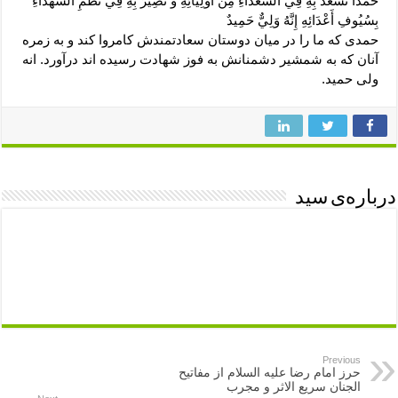
حَمْداً نَسْعَدُ بِهِ فِي السُّعَدَاءِ مِنْ أَوْلِيَائِهِ وَ نَصِيرُ بِهِ فِي نَظْمِ الشُّهَدَاءِ
بِسُيُوفِ أَعْدَائِهِ إِنَّهُ وَلِيٌّ حَمِيدٌ
حمدى كه ما را در ميان دوستان سعادتمندش كامروا كند و به زمره
آنان كه به شمشير دشمنانش به فوز شهادت رسيده ‏اند درآورد. انه
ولى حميد.
درباره‌ی سید
Previous
حرز امام رضا علیه السلام از مفاتیح
الجنان سریع الاثر و مجرب