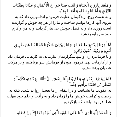
وَ مَتَّعَنَا بِأَرْوَاحِ الْحَيَاةِ وَ أَثْبَتَ فِينَا جَوَارِحَ الْأَعْمَالِ وَ غَذَّانَا بِطَيِّبَاتِ
الرِّزْقِ وَ أَغْنَانَا بِفَضْلِهِ وَ أَقْنَانَا بِمَنِّهِ‏
و به نعمت روح، زندگيمان عنايت فرمود و اندامهايى داد كه به
نيروى آنها كارها توانيم ساخت و ما را از هر چه خوش و گوارنده
است روزى داد و به فضل خويش بى‏ نياز گردانيد و به من و كرم
خود سرمايه بخشيد.
ثُمَّ أَمَرَنَا لِيَخْتَبِرَ طَاعَتَنَا وَ نَهَانَا لِيَبْتَلِيَ شُكْرَنَا فَخَالَفْنَا عَنْ طَرِيقِ
أَمْرِهِ وَ رَكِبْنَا مُتُونَ زَجْرِهِ‏
و تا فرمانبردارى و سپاسگزاريمان بيازمايد، به كارهايى فرمان داد
و از كارهايى نهى فرمود. چون از فرمانش سر برتافتيم و بر مركب
عصيان برنشستيم،
فَلَمْ يَبْتَدِرْنَا بِعُقُوبَتِهِ وَ لَمْ يُعَاجِلْنَا بِنِقْمَتِهِ بَلْ تَأَنَّانَا بِرَحْمَتِهِ تَكَرُّماً وَ
انْتَظَرَ مُرَاجَعَتَنَا بِرَأْفَتِهِ حِلْماً
به عقوبت ما نشتافت و در انتقام از ما تعجيل روا نداشت، بلكه به
رحمت و كرامت خويش ما را زمان داد و به رأفت و حلم خود مهلت
عطا فرمود، باشد كه بازگرديم.
وَ الْحَمْدُ لِلَّهِ الَّذِي دَلَّنَا عَلَى التَّوْبَةِ الَّتِي لَمْ نُفِدْهَا إِلاَّ مِنْ فَضْلِهِ‏