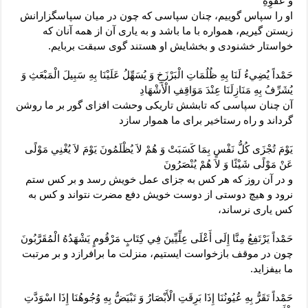
وَ عَفْوِهِ‏
او را سپاس گوييم، چنان سپاسى كه چون در ميان سپاسگزارانش
زيستن گيريم، همواره با ما باشد و به يارى آن از همه آنان كه
خواستار خشنودى و بخشايش او هستند گوى سبقت بربايم.
حَمْداً يُضِي‏ءُ لَنَا بِهِ ظُلُمَاتِ الْبَرْزَخِ وَ يُسَهِّلُ عَلَيْنَا بِهِ سَبِيلَ الْمَبْعَثِ وَ
يُشَرِّفُ بِهِ مَنَازِلَنَا عِنْدَ مَوَاقِفِ الْأَشْهَادِ
آن چنان سپاسى كه تابشش تاريكى وحشت افزاى گور بر ما روشن
گرداند و راه رستاخير براى ما هموار سازد
يَوْمَ تُجْزَى كُلُّ نَفْسٍ بِمَا كَسَبَتْ وَ هُمْ لاَ يُظْلَمُونَ يَوْمَ لاَ يُغْنِي مَوْلًى
عَنْ مَوْلًى شَيْئًا وَ لاَ هُمْ يُنْصَرُونَ‏
و در آن روز كه هر كس به جزاى عمل خويش رسد و بر كس ستم
نرود و هيچ دوستى از دوست خويش دفع مضرت نتواند و كس به
كس يارى نرساند،
حَمْداً يَرْتَفِعُ مِنَّا إِلَى أَعْلَى عِلِّيِّينَ فِي كِتَابٍ مَرْقُومٍ يَشْهَدُهُ الْمُقَرَّبُونَ‏
چون در موقف بازخواست ايستيم، منزلت ما برافرازد و بر مرتبت
ما بيفزايد.
حَمْداً تَقَرُّ بِهِ عُيُونُنَا إِذَا بَرِقَتِ الْأَبْصَارُ وَ تَبْيَضُّ بِهِ وُجُوهُنَا إِذَا اسْوَدَّتِ