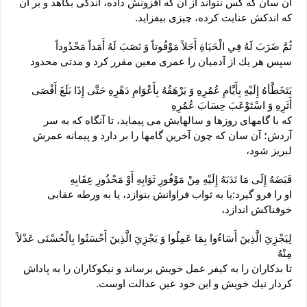
آن سان كه كس نتواند از آن كه افزونش داده، اندكى بكاهد و بر آن
كه اندكش عنايت كرده، چيزى بيفزايد.
ثُمَّ ضَرَبَ لَهُ فِي الْحَيَاةِ أَجَلاً مَوْقُوتاً وَ نَصَبَ لَهُ أَمَداً مَحْدُوداً
سپس هر يك از آدميان را عمرى معين مقرر كرد و مدتى محدود
يَتَخَطَّأهُ إِلَيْهِ بِأَيَّامِ عُمُرِهِ وَ يَرْهَقُهُ بِأَعْوَامِ دَهْرِهِ حَتَّى إِذَا بَلَغَ أَقْصَى
أَثَرِهِ وَ اسْتَوْعَبَ حِسَابَ عُمُرِهِ‏
كه با گامهاى روزها و سالهايش مى‏ پيمايد، تا آنگاه كه به سر
آردش؛ آن سان كه چون آخرين گامها را بر دارد و پيمانه عمرش
لبريز شود،
قَبَضَهُ إِلَى مَا نَدَبَهُ إِلَيْهِ مِنْ مَوْفُورِ ثَوَابِهِ أَوْ مَحْذُورِ عِقَابِهِ‏
او را فرو گيرد:يا به ثواب فراوانش بنوازد، يا به ورطه عقابى
خوفناكش اندازد،
لِيَجْزِيَ الَّذِينَ أَسَاءُوا بِمَا عَمِلُوا وَ يَجْزِيَ الَّذِينَ أَحْسَنُوا بِالْحُسْنَى عَدْلاً
مِنْهُ‏
تا بدكاران را به كيفر عمل خويش برساند و نيكوكاران را به پاداش
كردار نيك خويش و اين خود عين عدالت اوست.