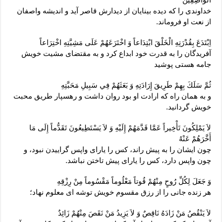
خداوندى را كه ديده بينايان از ديدارش قاصر آيد و انديشه واصفان
از نعت او فروماند.
اِبْتَدَعَ بِقُدْرَتِهِ الْخَلْقَ ابْتِدَاعاً وَ اخْتَرَعَهُمْ عَلَى مَشِيَّتِهِ اخْتِرَاعاً
آفريدگان را به قدرت خود ابداع كرد و به مقتضاى مشيت خويش
جامه هستى پوشيد
ثُمَّ سَلَكَ بِهِمْ طَرِيقَ إِرَادَتِهِ وَ بَعَثَهُمْ فِي سَبِيلِ مَحَبَّتِهِ‏
و به همان راه كه ارادت او بود روان داشت و رهسپار طريق محبت
خويش گردانيد.
لاَ يَمْلِكُونَ تَأْخِيراً عَمَّا قَدَّمَهُمْ إِلَيْهِ وَ لاَ يَسْتَطِيعُونَ تَقَدُّماً إِلَى مَا
أَخَّرَهُمْ عَنْهُ‏
چون ايشان را به پيش راند، كس را ياراى واپس گراييدن نبود، و
چون واپس دارد، كس را ياراى پيش تاختن نباشد.
وَ جَعَلَ لِكُلِّ رُوحٍ مِنْهُمْ قُوتاً مَعْلُوماً مَقْسُوماً مِنْ رِزْقِهِ‏
هر زنده جانى را از رزق مقسوم خويش توشه ‏اى معلوم نهاد؛
لاَ يَنْقُصُ مَنْ زَادَهُ نَاقِصٌ وَ لاَ يَزِيدُ مَنْ نَقَصَ مِنْهُمْ زَائِدٌ