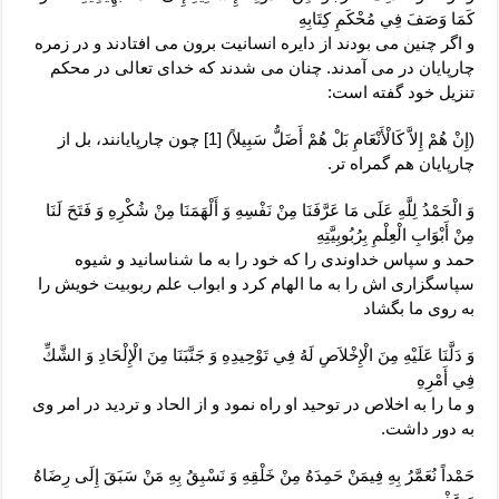
كَمَا وَصَفَ فِي مُحْكَمِ كِتَابِهِ‏
و اگر چنين مى‏ بودند از دايره انسانيت برون مى ‏افتادند و در زمره
چارپايان در مى‏ آمدند. چنان مى‏ شدند كه خداى تعالى در محكم
تنزيل خود گفته است:
(إِنْ هُمْ إِلاَّ كَالْأَنْعَامِ بَلْ هُمْ أَضَلُّ سَبِيلاً) [1] چون چارپايانند، بل از
چارپايان هم گمراه‏ تر.
وَ الْحَمْدُ لِلَّهِ عَلَى مَا عَرَّفَنَا مِنْ نَفْسِهِ وَ أَلْهَمَنَا مِنْ شُكْرِهِ وَ فَتَحَ لَنَا
مِنْ أَبْوَابِ الْعِلْمِ بِرُبُوبِيَّتِهِ‏
حمد و سپاس خداوندى را كه خود را به ما شناسانيد و شيوه
سپاسگزارى‏ اش را به ما الهام كرد و ابواب علم ربوبيت خويش را
به روى ما بگشاد
وَ دَلَّنَا عَلَيْهِ مِنَ الْإِخْلاَصِ لَهُ فِي تَوْحِيدِهِ وَ جَنَّبَنَا مِنَ الْإِلْحَادِ وَ الشَّكِّ
فِي أَمْرِهِ‏
و ما را به اخلاص در توحيد او راه نمود و از الحاد و ترديد در امر وى
به دور داشت.
حَمْداً نُعَمَّرُ بِهِ فِيمَنْ حَمِدَهُ مِنْ خَلْقِهِ وَ نَسْبِقُ بِهِ مَنْ سَبَقَ إِلَى رِضَاهُ