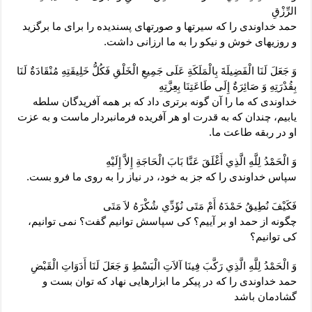
الرِّزْقِ‏
حمد خداوندى را كه سيرتها و صورتهاى پسنديده را براى ما برگزيد
و روزيهاى خوش و نيكو را به ما ارزانى داشت.
وَ جَعَلَ لَنَا الْفَضِيلَةَ بِالْمَلَكَةِ عَلَى جَمِيعِ الْخَلْقِ فَكُلُّ خَلِيقَتِهِ مُنْقَادَةٌ لَنَا
بِقُدْرَتِهِ وَ صَائِرَةٌ إِلَى طَاعَتِنَا بِعِزَّتِهِ‏
خداوندى كه ما را آن گونه برترى داد كه بر همه آفريدگان سلطه
يابيم، چندان كه به قدرت او هر آفريده فرمانبردار ماست و به عزت
او در ربقه طاعت ما.
وَ الْحَمْدُ لِلَّهِ الَّذِي أَغْلَقَ عَنَّا بَابَ الْحَاجَةِ إِلاَّ إِلَيْهِ‏
سپاس خداوندى را كه جز به خود، در نياز را به روى ما فرو بست.
فَكَيْفَ نُطِيقُ حَمْدَهُ أَمْ مَتَى نُؤَدِّي شُكْرَهُ لاَ مَتَى‏
چگونه از حمد او بر آييم؟ كى سپاسش توانيم گفت؟ نمى ‏توانيم،
كى توانيم؟
وَ الْحَمْدُ لِلَّهِ الَّذِي رَكَّبَ فِينَا آلاَتِ الْبَسْطِ وَ جَعَلَ لَنَا أَدَوَاتِ الْقَبْضِ‏
حمد خداوندى را كه در پيكر ما ابزارهايى نهاد كه توان بست و
گشادمان باشد