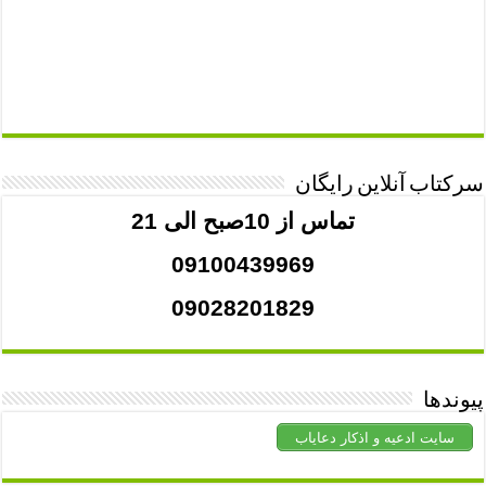
سرکتاب آنلاین رایگان
تماس از 10صبح الی 21
09100439969
09028201829
پیوندها
سایت ادعیه و اذکار دعایاب