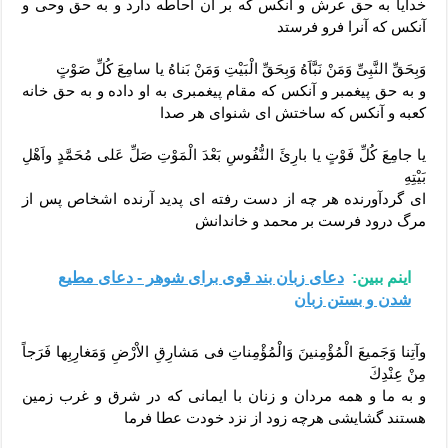
خدايا به حق عرش و آنكس كه بر آن احاطه دارد و به حق وحى و
آنكس كه آنرا فرو فرستد
وَبِحَقِّ النَّبِىِّ وَمَنْ نَبَّاَهُ وَبِحَقِّ الْبَيْتِ وَمَنْ بَناهُ يا سامِعَ كُلِّ صَوْتٍ
و به حق پيغمبر و آنكس كه مقام پيغمبرى به او داده و به حق خانه
كعبه و آنكس كه ساختش اى شنواى هر صدا
يا جامِعَ كُلِّ فَوْتٍ يا بارِئَ النُّفُوسِ بَعْدَ الْمَوْتِ صَلِّ عَلى مُحَمَّدٍ واَهْلِ
بَيْتِهِ
اى گردآورنده هر چه از دست رفته اى پديد آرنده اشخاص پس از
مرگ درود فرست بر محمد و خاندانش
اینم ببین:
دعای زبان بند قوی برای شوهر - دعای مطیع‌
شدن و بستن زبان
وآتِنا وَجَميعَ الْمُؤْمِنينَ وَالْمُؤْمِناتِ فى مَشارِقِ الاْرْضِ وَمَغارِبِها فَرَجاً
مِنْ عِنْدِكَ
و به ما و همه مردان و زنان با ايمانى كه در شرق و غرب زمين
هستند گشايشى هرچه زود از نزد خودت عطا فرما