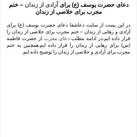
دعای رفع فقر و طلب رزق و روزی – آیه‌ جلب ثروت و برکت مال
دعای حضرت یوسف (ع) برای
آزادی از زندان
– ختم
مجرب برای خلاصی از زندان
لا حول ولا قوة الا بالله برای چشم زخم – دعای چشم زخم ماشاالله
دعای قوی رفع ترس – دعای مجرب برای آرامش قلب و رفع اضطراب
در این پست از سایت دعاشفا دعای حضرت یوسف (ع) برای
آزادی و رهایی از زندان – ختم مجرب برای خلاصی از زندان را
دعا برای پولدار شدن در یک روز – دعای ثروت حضرت سلیمان
قرار داده ایم.در ادامه مطلب
دعای مجرب
از حضرت فاطمه
(س) برای رهایی از زندان را قرار داده ایم.همچنین یه ختم
مجرب برای آزادی و خلاصی از زندان را توضیح داده ایم.