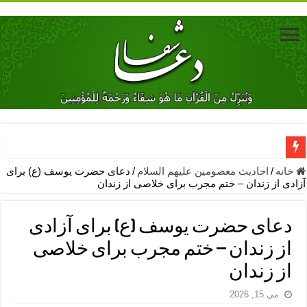
دعای جلب محبت فوری معشوق – دعای جلب محبت شوهر
خانه
/
احادیث معصومین علیهم السلام
/
دعای حضرت یوسف (ع) برای
آزادی از زندان – ختم مجرب برای خلاصی از زندان
دعای مشکل گشا برای رفع فقر – ذکرهای روزی‌ بخش
معجزات دعای یا من اظهر الجمیل – دعای یا من اظهر الجمیل برای حاج
دعای حضرت یوسف (ع) برای آزادی
مهم ترین اذکار الهی و فضیلت آن ها – ذکر مخصوص مستجاب الدعوه ش
از زندان – ختم مجرب برای خلاصی
دعا برای ترس بچه ها در خواب – دعای ترس و بی خوابی کودکان
از زندان
نماز حاجت برای کار گشایی- دعای رفع مشکلات و طلب حاجت
می 15, 2026