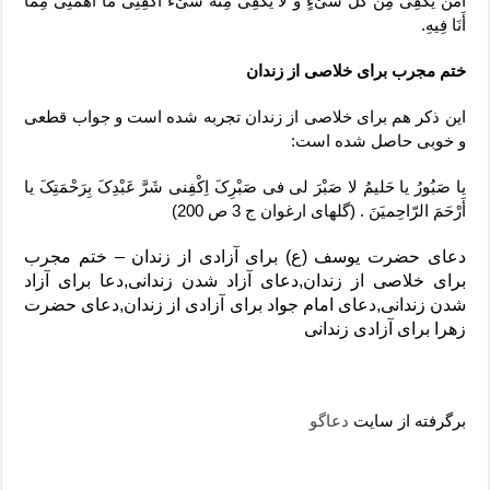
امَنْ یَکْفِی مِنْ کُلِّ شَیْ‏ءٍ وَ لَا یَکْفِی مِنْهُ شَیْ‏ءٌ اکْفِنِی مَا أَهَمَّنِی مِمَّا
أَنَا فِیهِ.
ختم مجرب برای خلاصی از زندان
این ذکر هم برای خلاصی از زندان تجربه شده است و جواب قطعی
و خوبی حاصل شده است:
یا صَبُورُ یا حَلیمُ لا صَبْرَ لی فی صَبْرِکَ اِکْفِنی شَرَّ عَبْدِکَ بِرَحْمَتِکَ یا
أَرْحَمَ الرّاحِمیَنَ . (گلهای ارغوان ج 3 ص 200)
دعای حضرت یوسف (ع) برای آزادی از زندان – ختم مجرب
برای خلاصی از زندان,دعای آزاد شدن زندانی,دعا برای آزاد
شدن زندانی,دعای امام جواد برای آزادی از زندان,دعای حضرت
زهرا برای آزادی زندانی
برگرفته از سایت
دعاگو