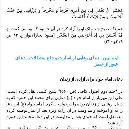
مُحَمَّدٍ أَنْ تَجْعَلَ لِي مِنْ أَمْرِي فَرَجاً وَ مَخْرَجاً وَ تَرْزُقَنِي مِنْ حَيْثُ
أَحْتَسِبُ وَ مِنْ حَيْثُ لَا أَحْتَسِبُ
همینکه صبح شد ملک او را آزاد کرد در آن جا بود که یوسف گفت: وَ
قَدْ أَحْسَنَ بِي إِذْ أَخْرَجَنِي مِنَ السِّجْنِ‏ (منبع: بحارالانوار ج ۱۲ ص
۳۱۹و ۳۲۰)
اینم ببین:
دعای رهایی از اسارت و دفع مشکلات - دعای
عبور از خطر
دعای امام جواد برای آزادی از زندان
در “جلد دوم اصول کافی (ص ۵۶۰)” شیخ کلینی نقل کرده است:
علی ابن مهزیار از امام جواد (ع) دعایی برای محمد ابن حمزه که به
دنبال رهایی از زندان بوده را درخواست کرد. امام جواد (ع) این دعا
را به او آموخته و مداومت در آن را به ویژه بعد از نماز توصیه کرده
اند. نقل است که چندی بعد از مداومت در این دعا، محمد ابن حمزه
آزاد شد: