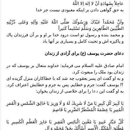
عاجِلاً بِشَهادَةِ اَنْ لا اِلهَ اِلا اللّهُ
به حق گواهى دادن بر اينكه معبودى نيست جز خدا
واَنَّ مُحَمَّداً عَبْدُكَ وَرَسُولُكَ صَلَّى اللّهُ عَلَيْهِ وَآلِهِ وَعَلى ذُرِّيَّتِهِ
الطَّيِّبينَ الطّاهِرِينَ وَسَلَّمَ تَسْليماً كَثيراً
و محمد بنده و رسول تو است درود خدا بر او و بر آن فرزندان پاك
و پاكيزه اش و تحيت كامل و بسيارى بر آنها باد
دعای حضرت یوسف (ع) برای آزادی از زندان
امام صادق علیه السلام می فرماید: خداوند متعال بر یوسف که در
زندان بود ملک را مبعوث کرد.
و به او گفت ای پسر یعقوب چه شد که با خطاکاران منزل گزیده ای
؟! یوسف گفت: جرم و خطایم. پس به جرم و خطایش اعتراف کرد.
به او گفت این
دعا
را برای خلاصی از زندان بخوان:
يَا كَبِيرَ كُلِ‏ كَبِيرٍ يَا مَنْ لَا شَرِيكَ لَهُ وَ لَا وَزِيرَ يَا خَالِقَ الشَّمْسِ وَ الْقَمَرِ
الْمُنِيرِ يَا عِصْمَةَ الْمُضْطَرِّ الضَّرِيرِ يَا قَاصِمَ
كُلِّ جَبَّارٍ عَنِيدٍ يَا مُغْنِيَ الْبَائِسِ الْفَقِيرِ يَا جَابِرَ الْعَظْمِ الْكَسِيرِ يَا
مُطْلِقَ الْمُكَبَّلِ‏ الْأَسِيرِ أَسْأَلُكَ بِحَقِّ مُحَمَّدٍ وَ آلِ