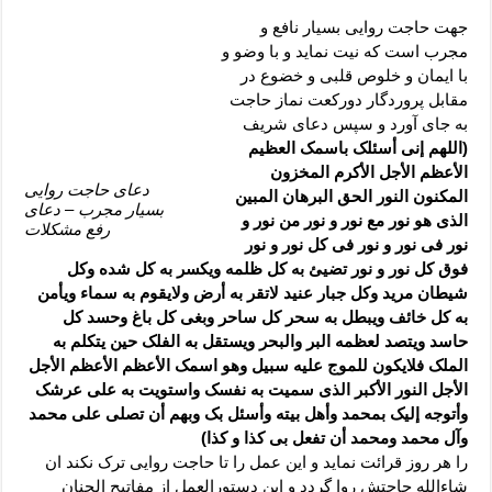
دعای رفع فقر و طلب رزق و روزی – آیه‌ جلب ثروت و برکت مال
جهت حاجت روایی بسیار نافع و
لا حول ولا قوة الا بالله برای چشم زخم – دعای چشم زخم ماشاالله
مجرب است که نیت نماید و با وضو و
با ایمان و خلوص قلبی و خضوع در
دعای قوی رفع ترس – دعای مجرب برای آرامش قلب و رفع اضطراب
مقابل پروردگار دورکعت نماز حاجت
دعا برای پولدار شدن در یک روز – دعای ثروت حضرت سلیمان
به جای آورد و سپس دعای شریف
(اللهم إنی أسئلک باسمک العظیم
الأعظم الأجل الأکرم المخزون
دعای حاجت روایی
المکنون النور الحق البرهان المبین
بسیار مجرب – دعای
الذی هو نور مع نور و نور من نور و
رفع مشکلات
نور فی نور و نور فی کل نور و نور
فوق کل نور و نور تضیئ به کل ظلمه ویکسر به کل شده وکل
شیطان مرید وکل جبار عنید لاتقر به أرض ولایقوم به سماء ویأمن
به کل خائف ویبطل به سحر کل ساحر وبغی کل باغ وحسد کل
حاسد ویتصد لعظمه البر والبحر ویستقل به الفلک حین یتکلم به
الملک فلایکون للموج علیه سبیل وهو اسمک الأعظم الأعظم الأجل
الأجل النور الأکبر الذی سمیت به نفسک واستویت به علی عرشک
وأتوجه إلیک بمحمد وأهل بیته وأسئل بک وبهم أن تصلی علی محمد
وآل محمد ومحمد أن تفعل بی کذا و کذا)
را هر روز قرائت نماید و این عمل را تا حاجت روایی ترک نکند ان
شاءالله حاجتش روا گردد و این دستورالعمل از مفاتیح الجنان