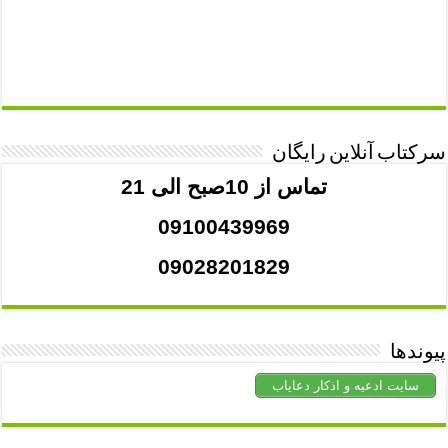
سرکتاب آنلاین رایگان
تماس از 10صبح الی 21
09100439969
09028201829
پیوندها
سایت ادعیه و اذکار دعایاب