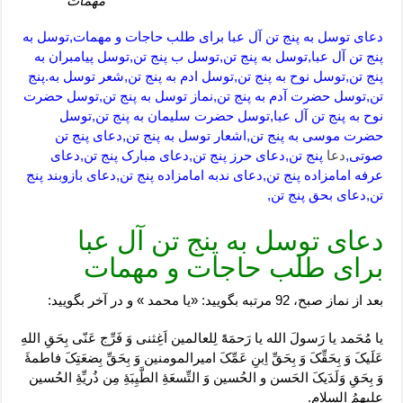
مهمات
دعای توسل به پنج تن آل عبا برای طلب حاجات و مهمات,توسل به
پنج تن آل عبا,توسل به پنج تن,توسل ب پنج تن,توسل پیامبران به
پنج تن,توسل نوح به پنج تن,توسل ادم به پنج تن,شعر توسل به.پنج
تن,توسل حضرت آدم به پنج تن,نماز توسل به پنج تن,توسل حضرت
نوح به پنج تن آل عبا,توسل حضرت سلیمان به پنج تن,توسل
حضرت موسی به پنج تن,اشعار توسل به پنج تن,دعای پنج تن
صوتی,
دعا
پنج تن,دعای حرز پنج تن,دعای مبارک پنج تن,دعای
عرفه امامزاده پنج تن,دعای ندبه امامزاده پنج تن,دعای بازوبند پنج
تن,دعای بحق پنج تن,
دعای توسل به پنج تن آل عبا
برای طلب حاجات و مهمات
بعد از نماز صبح، 92 مرتبه بگویید: «یا محمد » و در آخر بگویید:
یا مُحَمد یا رَسولَ الله یا رَحمَۀً لِلعالمین اَغِثنی وَ فَرِّج عَنّی بِحَقِ اللهِ
عَلَیکَ وَ بِحَقِّکَ وَ بِحَقِّ اِبنِ عَمِّکَ امیرالمومنین وَ بِحَقِّ بِضعَتِکَ فاطمۀَ
وَ بِحَقِ وَلَدَیکَ الحَسن و الحُسین وَ التِّسعَۀِ الطَّیِبَۀِ مِن ذُریِّۀِ الحُسین
علیهِمُ السلام.