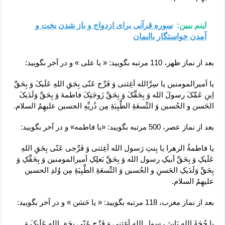
اینم ببین:
سوره قرآنی برای ازدواج و باز شدن بخت و
آمدن خواستگار باایمان
بعد از نماز ظهر، 110 مرتبه بگویید: « یا علی » و در آخر بگویید:
یا اَمیرالمومنین یا سِرَّالله اَغِثنی وَ فَرِّج عَنّی بِحَقِ اللهِ عَلَیکَ وَ بِحَقِّ
اِبنِ عَمِّکَ رسولَ الله وَ بِحَقِّکَ وَ بِحَقِّ زَوجَتِکَ فاطمۀ وَ بِحَقِّ وَلَدَیکَ
الحَسن و الحُسین وَ التِّسعَۀِ الطَّیِبَۀِ مِن ذُریِّهِ الحسین علیهِمُ السلام.
بعد از نماز عصر، 500 مرتبه بگویید: «یا فاطمه» و در آخر بگویید:
یا فاطمۀُ الزهرا یا بِنتِ رَسول الله اَغِثنی وَ فَرِّجی عَنّی بِحَقِ اللهِ
عَلَیکِ وَ بِحَقِّ اَبیکِ رسول الله وَ بِحَقِّ بَعلِکِ اَمیرالمومنین وَ بِحَقِّکِ وَ
بِحَقِّ وَلَدَیکِ الحَسنِ و الحُسین وَ التِّسعَۀِ الطَّیِبَۀِ مِن وُلدِ الحسین
علیهِمُ السلام.
بعد از نماز مغرب، 118 مرتبه بگویید: « یا حَسَن » و در آخر بگویید:
یا حُجَۀَ الله یَابنَ رسول الله اَغِثنی وَ فَرِّج عَنّی بِحَقِ اللهِ عَلَیکَ وَ