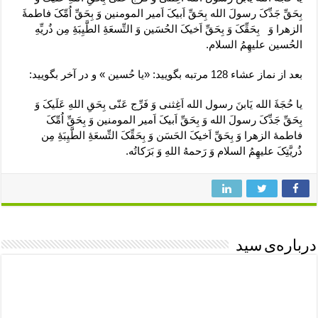
بِحَقِّ جَدِّکَ رسولَ الله بِحَقِّ اَبیکَ اَمیر المومنین وَ بِحَقِّ اُمِّکَ فاطمۀَ
الزهرا وَ بِحَقِّکَ وَ بِحَقِّ اَخیکَ الحُسَین وَ التِّسعَۀِ الطَّیِبَۀِ مِن ذُریِّهِ
الحُسین علیهِمُ السلام.
بعد از نماز عشاء 128 مرتبه بگویید: «یا حُسین » و در آخر بگویید:
یا حُجَۀَ الله یَابنَ رسول الله اَغِثنی وَ فَرِّج عَنّی بِحَقِ اللهِ عَلَیکَ وَ
بِحَقِّ جَدِّکَ رسولَ الله وَ بِحَقِّ اَبیکَ اَمیر المومنین وَ بِحَقِّ اُمِّکَ
فاطمۀ الزهرا وَ بِحَقِّ اَخیکَ الحَسَن وَ بِحَقِّکَ التِّسعَۀِ الطَّیِبَۀِ مِن
ذُریَّتِکَ علیهِمُ السلام وَ رَحمهُ اللهِ وَ بَرَکاتُه.
درباره‌ی سید