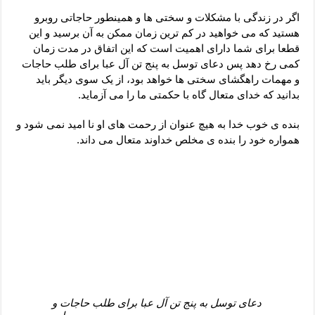
دعای رفع فقر و طلب رزق و روزی – آیه‌ جلب ثروت و برکت مال
اگر در زندگی با مشکلات و سختی ها و همینطور حاجاتی روبرو
لا حول ولا قوة الا بالله برای چشم زخم – دعای چشم زخم ماشاالله
هستید که می خواهید در کم ترین زمان ممکن به آن برسید و این
قطعا برای شما دارای اهمیت است که این اتفاق در مدت زمان
دعای قوی رفع ترس – دعای مجرب برای آرامش قلب و رفع اضطراب
کمی رخ دهد پس دعای توسل به پنج تن آل عبا برای طلب حاجات
دعا برای پولدار شدن در یک روز – دعای ثروت حضرت سلیمان
و مهمات راهگشای سختی ها خواهد بود، از یک سوی دیگر باید
بدانید که خدای متعال گاه با حکمتی ما را می آزماید.
بنده ی خوب خدا به هیچ عنوان از رحمت های او نا امید نمی شود و
همواره خود را بنده ی مخلص خداوند متعال می داند.
دعای توسل به پنج تن آل عبا برای طلب حاجات و