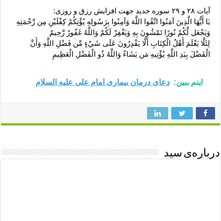
آیات ۲۸ و ۲۹ سوره حدید جهت افزایش رزق و روزی:
يَا أَيُّهَا الَّذِينَ آمَنُوا اتَّقُوا اللَّهَ وَآمِنُوا بِرَسُولِهِ يُؤْتِكُمْ كِفْلَيْنِ مِن رَّحْمَتِهِ
وَيَجْعَل لَّكُمْ نُورًا تَمْشُونَ بِهِ وَيَغْفِرْ لَكُمْ وَاللَّهُ غَفُورٌ رَّحِيمٌ
لِئَلَّا يَعْلَمَ أَهْلُ الْكِتَابِ أَلَّا يَقْدِرُونَ عَلَى شَيْءٍ مِّن فَضْلِ اللَّهِ وَأَنَّ
الْفَضْلَ بِيَدِ اللَّهِ يُؤْتِيهِ مَن يَشَاءُ وَاللَّهُ ذُو الْفَضْلِ الْعَظِيمِ
اینم ببین:
دعای درمان بیماری امام علی علیه السلام
درباره‌ی سید