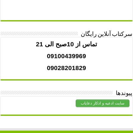
سرکتاب آنلاین رایگان
تماس از 10صبح الی 21
09100439969
09028201829
پیوندها
سایت ادعیه و اذکار دعایاب