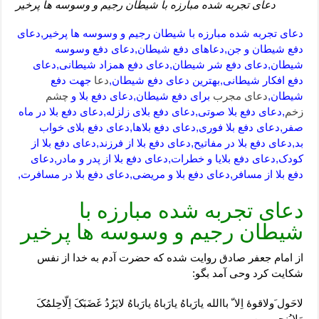
دعای تجربه شده مبارزه با شیطان رجیم و وسوسه ها پرخیر
دعای تجربه شده مبارزه با شیطان رجیم و وسوسه ها پرخیر,دعای
دفع شیطان و جن,دعاهای دفع شیطان,دعای دفع وسوسه
شیطان,دعای دفع شر شیطان,دعای دفع همزاد شیطانی,دعای
دفع افکار شیطانی,بهترین دعای دفع شیطان,
دعا
جهت دفع
شیطان,
دعای مجرب
برای دفع شیطان,دعای دفع بلا و
چشم
زخم
,دعای دفع بلا صوتی,دعای دفع بلای زلزله,دعای دفع بلا در ماه
صفر,دعای دفع بلا فوری,دعای دفع بلاها,دعای دفع بلای خواب
بد,دعای دفع بلا در مفاتیح,دعای دفع بلا از فرزند,دعای دفع بلا از
کودک,دعای دفع بلایا و خطرات,دعای دفع بلا از پدر و مادر,دعای
دفع بلا از مسافر,دعای دفع بلا و مریضی,دعای دفع بلا در مسافرت,
دعای تجربه شده مبارزه با
شیطان رجیم و وسوسه ها پرخیر
از امام جعفر صادق روایت شده که حضرت آدم به خدا از نفس
شکایت کرد وحی آمد بگو:
لاحَول َولاقوۀ اِلا ّ باالله یارَباهُ یارَباهُ یارَباهُ لایَرُدُ غَضَبَکَ اِلّاحِلمُکَ
وَلایُنجی مِن