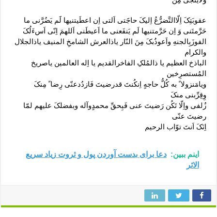
عقوبَتِکَ اِلّاالتَّضرُّعُ اِلیکَ حاجََتی اَلتی اِن اعطَیتنیها لََم یَضُرَّنی ما
حَرَّمتَنی وَ اِن حَرَّمتنیها لَم یَنفَعنی ما اَعیطَنی اَللهمَ اِنّی اَسءَلُکَ
الفوزَبِالجنهِ واَعوذُبکَ مِنَ النّار یاذالعرش الشامخِ المنیف یاذالجلال
والکرام
الباذخ العظیم یا ذالمُلکِ الفاخرالقدیم یا اِله العالمین یاصریخ
المُستصرِخین
ویامَنزولا ً به کُلُّ حاجهٍ اِنکُنتَ قدرضیتَ فَازدُدعنّی رِضا ً مِنکَ
وِقِرِّبنی منکَ
زُلفی واِلّا تَکُن رَضیتَ عنی فَبِحقِّ محمدٍوآله وبفضلکَ علیهم لمّا
رضیتَ عنّی
اِنَکَ اَنتَ توّاب الرحیم
اینم ببین:
دعا برای بدست آوردن پول و ثروت زیاد سریع
الاثر