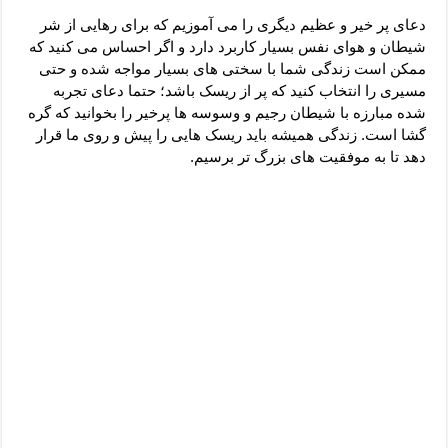
دعای رفع فقر و طلب رزق و روزی – آیه‌ جلب ثروت و برکت مال
دعای پر خیر و عظیم دیگری را می آموزیم که برای رهایی از شر
لا حول ولا قوة الا بالله برای چشم زخم – دعای چشم زخم ماشاالله
شیطان و هوای نفس بسیار کاربرد دارد و اگر احساس می کنید که
ممکن است زندگی شما با سختی های بسیار مواجه شده و حتی
دعای قوی رفع ترس – دعای مجرب برای آرامش قلب و رفع اضطراب
مسیری را انتخاب کنید که پر از ریسک باشد؛ حتما دعای تجربه
دعا برای پولدار شدن در یک روز – دعای ثروت حضرت سلیمان
شده مبارزه با شیطان رجیم و وسوسه ها پرخیر را بخوانید که گره
گشا است. زندگی همیشه باید ریسک هایی را پیش و روی ما قرار
دهد تا به موفقیت های بزرگ تر برسیم.