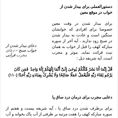
دعای رفع فقر و طلب رزق و روزی – آیه‌ جلب ثروت و برکت مال
دستورالعملی برای بیدار شدن از
لا حول ولا قوة الا بالله برای چشم زخم – دعای چشم زخم ماشاالله
خواب در موقع معین
دعای قوی رفع ترس – دعای مجرب برای آرامش قلب و رفع اضطراب
برای بیدار شدن در وقت معین
دعا برای پولدار شدن در یک روز – دعای ثروت حضرت سلیمان
خصوصا برای افرادی که خوابشان
سنگین است و عادت به بیدار شدن
در صبح زود ندارند ، آیه آخر از سوره
دعای بیدار شدن از
مبارکه کهف را قبل از خواب به همان
خواب صبح –
دعای
نیت قرائت نماید. موثر و مجرب
مجرب
قرآنی
است. آیه شریفه ذیل :
قُلْ إِنَّمَا أَنَا بَشَرٌ مِّثْلُکُمْ یُوحَىٰ إِلَیَّ أَنَّمَا إِلَٰهُکُمْ إِلَٰهٌ وَاحِدٌ فَمَن کَانَ
یَرْجُو لِقَاءَ رَبِّهِ فَلْیَعْمَلْ عَمَلًا صَالِحًا وَلَا یُشْرِکْ بِعِبَادَهِ رَبِّهِ أَحَدًا (۱۱۰)
دعایی مجرب برای درمان درد ساق پا
برای برطرف شدن درد ساق پا ، آیه شریفه بیست و هفتم از
سوره مبارکه کهف را هفت مرتبه بر ظرفی از آب پاک بخواند و آب