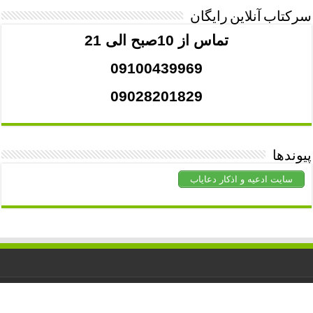
سرکتاب آنلاین رایگان
تماس از 10صبح الی 21
09100439969
09028201829
پیوندها
سایت ادعیه و اذکار دعایاب