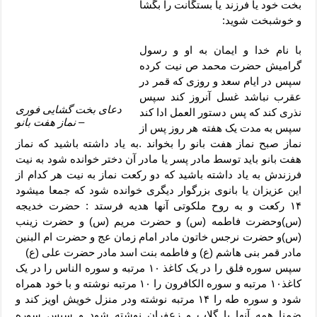
دعای رفع فقر و طلب رزق و روزی – آیه‌ جلب ثروت و برکت مال
بخت خود یا فرزند یا بستگانت را بگشا
و خوشبخت شوید:
لا حول ولا قوة الا بالله برای چشم زخم – دعای چشم زخم ماشاالله
با نام خدا و ایمان به او و رسول
دعای قوی رفع ترس – دعای مجرب برای آرامش قلب و رفع اضطراب
گرامیش حضرت محمد ص نیت کرده
دعا برای پولدار شدن در یک روز – دعای ثروت حضرت سلیمان
سپس در ایام سعد و روزی که قمر در
عقرب نباشد غسل آنروز کند سپس
دعای بخت گشایی فوری
نذری کند که پس دستور العمل ادا کند
– نماز هفت بانو
سپس به مدت یک هفته هر روز پس از
نماز صبح نماز هفت بانو را بخواند .به یاد داشته باشید که نماز
هفت بانو باید توسط مادر پسر یا مادر آن دختر خوانده شود به نیت
فرزندش به یاد داشته باشید که دو رکعت نماز به نیت هر کدام از
این عزیزان یا بانوی بزرگوار دیگری خوانده شود که جمعا میشود
۱۴ رکعت و به روح ملکوتی آنها هدیه فرستد : حضرت خدیجه
(س)وحضرت فاطمه (س) و حضرت مریم (س) و حضرت زینب
(س)و حضرت نرجس خاتون مادر امام زمان عج و حضرت ام البنین
مادر قمر بنی هاشم (ع) و فاطمه بنت اسد مادر حضرت علی (ع)
سپس سوره فلق را در یک کاغذ ۱۰ مرتبه و سوره الناس را در یک
کاغذ۱۰ مرتبه و سوره الکافرون را ۱۰ مرتبه نوشته و با خود همراه
شود و سوره طه را ۱۴ مرتبه نوشته ودر منزل خویش اویز کند و
ضمنا همه آنها با گلاب و زعفران نوشته شود و سپس سوره