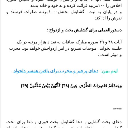
اخلاص را ۱۰۰مرتبه قرائت کرده و به خود و خانه بدمد
و در پایان به نیت گشایش بختش۱۰۰۰مرتبه صلوات فرستد و
نذرش را ادا کند.
دستورالعملی برای گشایش بخت و ازدواج :
آیات ۴۸ و ۴۹ سوره مبارکه صافات به تعداد هزار مرتبه در یک
جلسه بخواند . موجبات تسریع در امر ازدواجش خواهد بود. مجرب
و موثر است :
اینم ببین:
دعای پرخیر و مجرب برای یافتن همسر دلخواه
وَعِندَهُمْ قَاصِرَاتُ الطَّرْفِ عِینٌ
(
۴۸
)
کَأَنَّهُنَّ بَیْضٌ مَّکْنُونٌ (۴۹)
*****
دعای بخت گشایی ,
دعا
گشایش بخت فوری ,
دعا
برای بخت
گشایی مجرب , دعای ازدواج و بخت گشایی فوری , دعای ازدواج