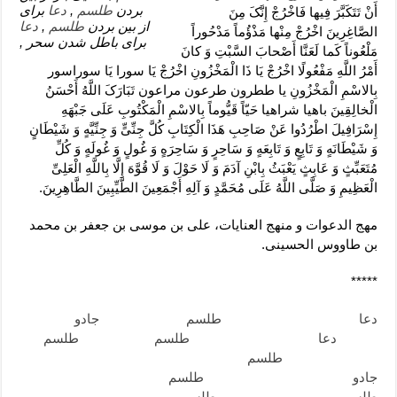
بردن
طلسم
,
دعا
برای
أَنْ تَتَکَبَّرَ فِیها فَاخْرُجْ‏ إِنَّکَ مِنَ
از بین بردن
طلسم
,
دعا
الصَّاغِرِینَ اخْرُجْ مِنْها مَذْؤُماً مَدْحُوراً
برای باطل شدن سحر ,
مَلْعُوناً کَما لَعَنَّا أَصْحابَ السَّبْتِ وَ کانَ
أَمْرُ اللَّهِ مَفْعُولًا اخْرُجْ یَا ذَا الْمَخْزُونِ اخْرُجْ یَا سورا یَا سوراسور
بِالاسْمِ الْمَخْزُونِ یا ططرون طرعون مراعون تَبَارَکَ اللَّهُ أَحْسَنُ
الْخالِقِینَ باهیا شراهیا حَیّاً قَیُّوماً بِالاسْمِ الْمَکْتُوبِ عَلَى جَبْهَهِ
إِسْرَافِیلَ اطْرُدُوا عَنْ صَاحِبِ هَذَا الْکِتَابِ کُلَّ جِنِّیٍّ وَ جِنِّیَّهٍ وَ شَیْطَانٍ
وَ شَیْطَانَهٍ وَ تَابِعٍ وَ تَابِعَهٍ وَ سَاحِرٍ وَ سَاحِرَهٍ وَ غُولٍ وَ غُولَهٍ وَ کُلِّ
مُتَعَبِّثٍ وَ عَابِثٍ یَعْبَثُ بِابْنِ آدَمَ وَ لَا حَوْلَ وَ لَا قُوَّهَ إِلَّا بِاللَّهِ الْعَلِیِّ
الْعَظِیمِ وَ صَلَّى اللَّهُ عَلَى مُحَمَّدٍ وَ آلِهِ أَجْمَعِینَ الطَّیِّبِینَ الطَّاهِرِینَ‏.
مهج الدعوات و منهج العنایات، علی بن موسى بن جعفر بن محمد
بن طاووس الحسینی.
*****
دعا
برای باطل کردن سحر و
طلسم
, ابطال سحر و
جادو
, ابطال
سحر و
دعا
, راههای ابطال سحر و
طلسم
, باطل کردن
طلسم
ازدواج , باز شدن
طلسم
ازدواج , باطل سحر مجرب , باطل کردن
جادو
و سحر , دعای از بین بردن
طلسم
, دعایی بار از بین بردن
طلسم
, دعا برای از بین بردن
طلسم
, دعا برای باطل شدن سحر ,