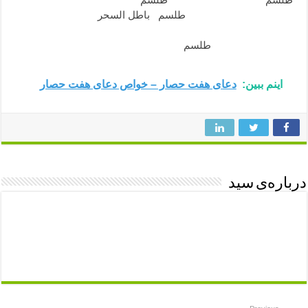
دعای جلوگیری از سحر و
طلسم
,
باطل السحر
قوی و مجرب ,
دعای قوی باطل شدن طسم , باطل سحر قوی و مجرب , دعای
باطل کردن سحر و
طلسم
– باطل سحر مجرب
اینم ببین:
دعای هفت حصار – خواص دعای هفت حصار
درباره‌ی سید