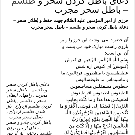
دعای باطل کردن سحر و
طلسم
دعای رفع فقر و طلب رزق و روزی – آیه‌ جلب ثروت و برکت مال
– باطل سحر مجرب
لا حول ولا قوة الا بالله برای چشم زخم – دعای چشم زخم ماشاالله
حرزی از امیر المؤمنین علیه السّلام جهت حفظ و بُطلان سحر –
دعای قوی رفع ترس – دعای مجرب برای آرامش قلب و رفع اضطراب
دعای باطل کردن سحر و
طلسم
– باطل سحر مجرب
دعا برای پولدار شدن در یک روز – دعای ثروت حضرت سلیمان
آن حضرت مى ‏نوشت این حرز را و بر
بازوى راست مبارک خود مى‏ بست و
آن این است:
بِسْمِ اللَّهِ الرَّحْمَنِ الرَّحِیمِ اى کنوش
(کنویش‏) اى کنوش اره شش
عطیطسفیخ یا مظظرون قرتالیون ما
و ماسوماس ما طیطسالوس
دعای باطل کردن سحر
خیطوس مسفقلس مساصعوس
و
طلسم
– باطل سحر
الطیعوس لطیفوس اقرطیعوش
مجرب , راههای ابطال
لطفیکس هذا هذا وَ ما کُنْتَ بِجانِبِ
سحر و
طلسم
, باطل
الْغَرْبِیِّ إِذْ قَضَیْنا إِلى‏ مُوسَى الْأَمْرَ وَ ما
کردن
طلسم
ازدواج , باز
شدن
طلسم
ازدواج ,
کُنْتَ مِنَ الشَّاهِدِینَ اخْرُجْ بِقُدْرَهِ اللَّهِ
باطل سحر مجرب ,
مِنْهَا أَیُّهَا اللَّعِینُ بِقُوَّهِ (بِعِزَّهِ) رَبِّ
باطل کردن
جادو
و سحر
الْعَالَمِینَ اخْرُجْ مِنْهَا وَ إِلَّا کُنْتَ مِنَ
, دعای از بین بردن
الْمَسْجُونِینَ اخْرُجْ مِنْها فَما یَکُونُ لَکَ
طلسم
, دعایی بار از بین