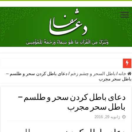
دعای جلب محبت فوری معشوق – دعای جلب محبت شوهر
خانه
/
باطل السحر و چشم زخم
/
دعای باطل کردن سحر و طلسم –
باطل سحر مجرب
دعای مشکل گشا برای رفع فقر – ذکرهای روزی‌ بخش
معجزات دعای یا من اظهر الجمیل – دعای یا من اظهر الجمیل برای حاج
دعای باطل کردن سحر و طلسم –
مهم ترین اذکار الهی و فضیلت آن ها – ذکر مخصوص مستجاب الدعوه ش
باطل سحر مجرب
دعا برای ترس بچه ها در خواب – دعای ترس و بی خوابی کودکان
ژانویه 29, 2016
نماز حاجت برای کار گشایی- دعای رفع مشکلات و طلب حاجت