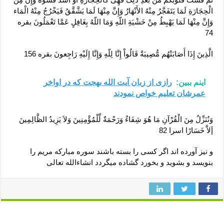
الْحِجَارَةِ لَمَا یَتَفَجَّرُ مِنْهُ الأَنْهَارُ وَإِنَّ مِنْهَا لَمَا یَشَّقَّقُ فَیَخْرُجُ مِنْهُ الْمَاء
وَإِنَّ مِنْهَا لَمَا یَهْبِطُ مِنْ خَشْیَةِ اللّهِ وَمَا اللّهُ بِغَافِلٍ عَمَّا تَعْمَلُونَ بقره
74
الَّذِینَ إِذَا أَصَابَتْهُم مُّصِیبَةٌ قَالُواْ إِنَّا لِلّهِ وَإِنَّا إِلَیْهِ رَاجِعونَ بقره 156
اینم ببین:
رازی از زبان آیت الله بهجت که در اواخر
عمرشان تعلیم خواص نمودند
وَنُنَزِّلُ مِنَ الْقُرْآنِ مَا هُوَ شِفَاءٌ وَرَحْمَةٌ لِّلْمُؤْمِنِینَ وَلاَ یَزِیدُ الظَّالِمِینَ
إَلاَّ خَسَارًا اسرا 82
و نیز آورده اند اگر کسی را بسته باشند سوره مبارکه مریم را
بنویسد و بشوید و بخورد گشاده میگردد انشاءالله تعالی