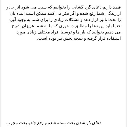
دعای رفع فقر و طلب رزق و روزی – آیه‌ جلب ثروت و برکت مال
قصد داریم دعای گره گشایی را بخوانیم که سبب می شود اثر
جادو
لا حول ولا قوة الا بالله برای چشم زخم – دعای چشم زخم ماشاالله
از زندگی شما رفع شده و اگر فکر می کنید ممکن است آینده تان
را تحت تاثیر قرار دهد و مشکلات زیادی را برای شما به وجود آورد
دعای قوی رفع ترس – دعای مجرب برای آرامش قلب و رفع اضطراب
حتما باید این
دعا
را مطابق دستوری که ما به شما عزیزان شرح
دعا برای پولدار شدن در یک روز – دعای ثروت حضرت سلیمان
می دهیم بخوانید که بار ها و توسط افراد مختلف زیادی مورد
استفاده قرار گرفته و نتیجه بخش نیز بوده است.
دعای باز شدن بخت بسته شده و رفع
جادو
بخت مجرب