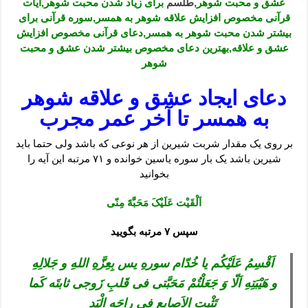
عشق و محبت شوهر,
طلسم
برای زیاد شدن محبت شوهر,ایات
قرآنی مخصوص افزایش علاقه شوهر به همسر,سوره قرآنی برای
بیشتر شدن محبت شوهر به همسر,دعای قرآنی مخصوص افزایش
عشق و علاقه,بهترین دعای مخصوص بیشتر شدن عشق و محبت
شوهر
دعای ایجاد عشق و علاقه شوهر
به همسر تا آخر عمر مجرب
بر روی یک مقدار شربت شیرین از هر نوعی که باشد ولی حتما باید
شیرین باشد یک بار سوره یاسین خوانده و ۷۱ مرتبه این آیه را
بخوانید
اَلْقَیْت عَلَیْکَ مَحَبَّه‌ً مِنّی
سپس ۷ مرتبه بگویید
اَقْسِمُ عَلَیْکُم یا خُدّام سورهِ یس بِعِزَّه‌ِ اللهِ و جَلالِهِ
و هَیْبَتِهِ اَلّا وَ جَعَلْتُمْ مَحَبَّتی فی قَلبِ زَوجی ثابتَه کَما
تَثْبِت الاَصابِع فی راحَه‌ِ الْیَد