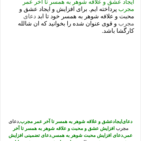
ایجاد عشق و علاقه شوهر به همسر تا آخر عمر
دعای رفع فقر و طلب رزق و روزی – آیه‌ جلب ثروت و برکت مال
مجرب
پرداخته ایم. برای افزایش و ایجاد عشق و
لا حول ولا قوة الا بالله برای چشم زخم – دعای چشم زخم ماشاالله
محبت و علافه شوهر به همسر خود تا ابد
دعای
مجرب
و قوی عنوان شده را بخوانید که ان شالله
دعای قوی رفع ترس – دعای مجرب برای آرامش قلب و رفع اضطراب
کارگشا باشد.
دعا برای پولدار شدن در یک روز – دعای ثروت حضرت سلیمان
دعای‌ایجادعشق و علاقه شوهر به همسر تا آخر عمر مجرب,
دعای
مجرب
افزایش عشق و محبت و علاقه شوهر به همسر تا آخر
عمر,دعای افزایش محبت شوهر به همسر,دعای تضمینی افزایش