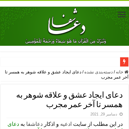
دعای جلب محبت فوری معشوق – دعای جلب محبت شوهر
خانه
/
دسته‌بندی نشده
/
دعای ایجاد عشق و علاقه شوهر به همسر تا
آخر عمر مجرب
دعای مشکل گشا برای رفع فقر – ذکرهای روزی‌ بخش
معجزات دعای یا من اظهر الجمیل – دعای یا من اظهر الجمیل برای حاج
دعای ایجاد عشق و علاقه شوهر به
مهم ترین اذکار الهی و فضیلت آن ها – ذکر مخصوص مستجاب الدعوه ش
همسر تا آخر عمر مجرب
دعا برای ترس بچه ها در خواب – دعای ترس و بی خوابی کودکان
دسامبر 29, 2021
نماز حاجت برای کار گشایی- دعای رفع مشکلات و طلب حاجت
در این مطلب از سایت
ادعیه
و اذکار
دعاشفا
به
دعای