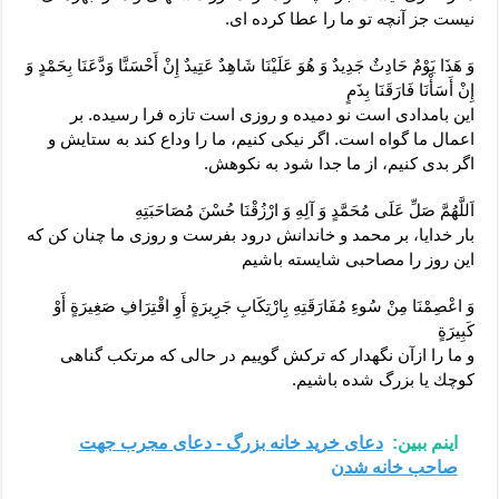
نيست جز آنچه تو ما را عطا كرده ‏اى.
وَ هَذَا يَوْمٌ حَادِثٌ جَدِيدٌ وَ هُوَ عَلَيْنَا شَاهِدٌ عَتِيدٌ إِنْ أَحْسَنَّا وَدَّعَنَا بِحَمْدٍ وَ
إِنْ أَسَأْنَا فَارَقَنَا بِذَمٍ‏
اين بامدادى است نو دميده و روزى است تازه فرا رسيده. بر
اعمال ما گواه است. اگر نيكى كنيم، ما را وداع كند به ستايش و
اگر بدى كنيم، از ما جدا شود به نكوهش.
اَللَّهُمَّ صَلِّ عَلَى مُحَمَّدٍ وَ آلِهِ وَ ارْزُقْنَا حُسْنَ مُصَاحَبَتِهِ‏
بار خدايا، بر محمد و خاندانش درود بفرست و روزى ما چنان كن كه
اين روز را مصاحبى شايسته باشيم‏
وَ اعْصِمْنَا مِنْ سُوءِ مُفَارَقَتِهِ بِارْتِكَابِ جَرِيرَةٍ أَوِ اقْتِرَافِ صَغِيرَةٍ أَوْ
كَبِيرَةٍ
و ما را ازآن نگه‏دار كه تركش گوييم در حالى كه مرتكب گناهى
كوچك يا بزرگ شده باشيم.
اینم ببین:
دعای خرید خانه بزرگ - دعای مجرب جهت
صاحب خانه شدن