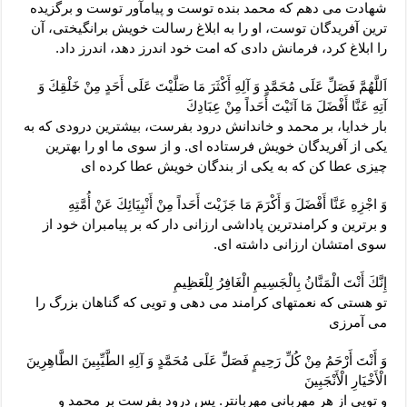
شهادت مى‏ دهم كه محمد بنده توست و پيام‏آور توست و برگزيده‏
ترين آفريدگان توست، او را به ابلاغ رسالت خويش برانگيختى، آن
را ابلاغ كرد، فرمانش دادى كه امت خود اندرز دهد، اندرز داد.
اَللَّهُمَّ فَصَلِّ عَلَى مُحَمَّدٍ وَ آلِهِ أَكْثَرَ مَا صَلَّيْتَ عَلَى أَحَدٍ مِنْ خَلْقِكَ وَ
آتِهِ عَنَّا أَفْضَلَ مَا آتَيْتَ أَحَداً مِنْ عِبَادِكَ‏
بار خدايا، بر محمد و خاندانش درود بفرست، بيشترين درودى كه به
يكى از آفريدگان خويش فرستاده ‏اى. و از سوى ما او را بهترين
چيزى عطا كن كه به يكى از بندگان خويش عطا كرده ‏اى‏
وَ اجْزِهِ عَنَّا أَفْضَلَ وَ أَكْرَمَ مَا جَزَيْتَ أَحَداً مِنْ أَنْبِيَائِكَ عَنْ أُمَّتِهِ‏
و برترين و كرامندترين پاداشى ارزانى دار كه بر پيامبران خود از
سوى امتشان ارزانى داشته ‏اى.
إِنَّكَ أَنْتَ الْمَنَّانُ بِالْجَسِيمِ الْغَافِرُ لِلْعَظِيمِ‏
تو هستى كه نعمتهاى كرامند مى ‏دهى و تويى كه گناهان بزرگ را
مى ‏آمرزى‏
وَ أَنْتَ أَرْحَمُ مِنْ كُلِّ رَحِيمٍ فَصَلِّ عَلَى مُحَمَّدٍ وَ آلِهِ الطَّيِّبِينَ الطَّاهِرِينَ
الْأَخْيَارِ الْأَنْجَبِينَ‏
و تويى از هر مهربانى مهربان‏تر. پس درود بفرست بر محمد و