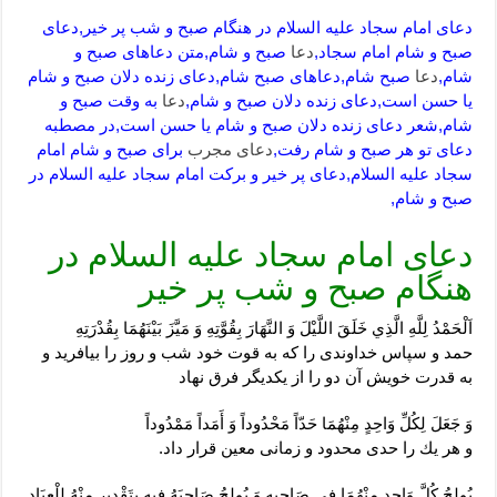
دعای امام سجاد علیه السلام در هنگام صبح و شب پر خیر,دعای
صبح و شام امام سجاد,
دعا
صبح و شام,متن دعاهای صبح و
شام,
دعا
صبح شام,دعاهای صبح شام,دعای زنده دلان صبح و شام
یا حسن است,دعای زنده دلان صبح و شام,
دعا
به وقت صبح و
شام,شعر دعای زنده دلان صبح و شام یا حسن است,در مصطبه
دعای تو هر صبح و شام رفت,
دعای مجرب
برای صبح و شام امام
سجاد علیه السلام,دعای پر خیر و برکت امام سجاد علیه السلام در
صبح و شام,
دعای امام سجاد علیه السلام در
هنگام صبح و شب پر خیر
اَلْحَمْدُ لِلَّهِ الَّذِي خَلَقَ اللَّيْلَ وَ النَّهَارَ بِقُوَّتِهِ‏ وَ مَيَّزَ بَيْنَهُمَا بِقُدْرَتِهِ‏
حمد و سپاس خداوندى را كه به قوت خود شب و روز را بيافريد و
به قدرت خويش آن دو را از يكديگر فرق نهاد
وَ جَعَلَ لِكُلِّ وَاحِدٍ مِنْهُمَا حَدّاً مَحْدُوداً وَ أَمَداً مَمْدُوداً
و هر يك را حدى محدود و زمانى معين قرار داد.
يُولِجُ كُلَّ وَاحِدٍ مِنْهُمَا فِي صَاحِبِهِ وَ يُولِجُ صَاحِبَهُ فِيهِ بِتَقْدِيرٍ مِنْهُ لِلْعِبَادِ