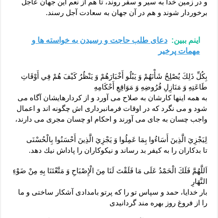
و در زمين خدا به سير و سفر روند، تا هم از نعم اين جهان عاجل
برخوردار شوند و هم در آن جهان به سعادت آجل رسند.
اینم ببین:
دعای طلب حاجت و رسیدن به خواسته ها و
مهمات پرخیر
بِكُلِّ ذَلِكَ يُصْلِحُ شَأْنَهُمْ وَ يَبْلُو أَخْبَارَهُمْ وَ يَنْظُرُ كَيْفَ هُمْ فِي أَوْقَاتِ
طَاعَتِهِ وَ مَنَازِلِ فُرُوضِهِ وَ مَوَاقِعِ أَحْكَامِهِ‏
به همه اين‏ها كارشان به صلاح مى ‏آورد و از كردارهايشان آگاه مى‏
شود و مى ‏نگرد كه در اوقات فرمانبردارى ‏اش چگونه‏ اند و اعمال
واجب چسان به جاى مى ‏آورند و احكام او چسان مجرى مى ‏دارند،
لِيَجْزِيَ الَّذِينَ أَسَاءُوا بِمَا عَمِلُوا وَ يَجْزِيَ الَّذِينَ أَحْسَنُوا بِالْحُسْنَى‏
تا بدكاران را به كيفر بد رساند و نيكوكاران را پاداش نيك دهد.
اَللَّهُمَّ فَلَكَ الْحَمْدُ عَلَى مَا فَلَقْتَ لَنَا مِنَ الْإِصْبَاحِ وَ مَتَّعْتَنَا بِهِ مِنْ ضَوْءِ
النَّهَارِ
بار خدايا، حمد و سپاس تو را كه پرتو بامدادى آشكار ساختى و ما
را از فروغ روز بهره‏ مند گردانيدى‏