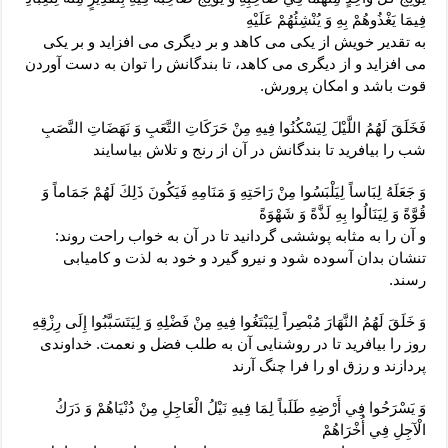
فِيمَا يَغْذُوهُمْ بِهِ وَ يُنْشِئُهُمْ عَلَيْهِ‏
به تقدير خويش از يكى مى ‏كاهد و بر ديگرى مى‏ افزايد و بر يكى
مى ‏افزايد و از ديگرى مى ‏كاهد، تا بندگانش را توان به دست آوردن
قوت باشد و امكان پرورش.
فَخَلَقَ لَهُمُ اللَّيْلَ لِيَسْكُنُوا فِيهِ مِنْ حَرَكَاتِ التَّعَبِ وَ نَهَضَاتِ النَّصَبِ‏
شب را بيافريد تا بندگانش در آن از رنج و تلاش بياسايند
وَ جَعَلَهُ لِبَاساً لِيَلْبَسُوا مِنْ رَاحَتِهِ وَ مَنَامِهِ فَيَكُونَ ذَلِكَ لَهُمْ جَمَاماً وَ
قُوَّةً وَ لِيَنَالُوا بِهِ لَذَّةً وَ شَهْوَةً
و آن را به مثابه پوششى گردانيد تا در آن به خواب راحت روند:
تنشان بدان آسوده شود و نيرو گيرد و خود به لذت و كاميابى
رسند.
وَ خَلَقَ لَهُمُ النَّهَارَ مُبْصِراً لِيَبْتَغُوا فِيهِ مِنْ فَضْلِهِ وَ لِيَتَسَبَّبُوا إِلَى رِزْقِهِ‏
روز را بيافريد تا در روشنايى آن به طلب فضل و نعمت. خداوندى
پردازند و رزق او را فرا چنگ آرند
وَ يَسْرَحُوا فِي أَرْضِهِ طَلَباً لِمَا فِيهِ نَيْلُ الْعَاجِلِ مِنْ دُنْيَاهُمْ وَ دَرَكُ
الْآجِلِ فِي أُخْرَاهُمْ‏