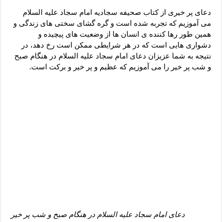
دعای رفع فقر و طلب رزق و روزی – آیه‌ جلب ثروت و برکت مال
دعای پر خیری از کتاب صحیفه سجادیه امام سجاد علیه السلام
لا حول ولا قوة الا بالله برای چشم زخم – دعای چشم زخم ماشاالله
می آموزیم که تجربه شده است و گره گشای سختی های زندگی و
همین طور رها کننده ی انسان ها از وضعیت های پیچیده و
دعای قوی رفع ترس – دعای مجرب برای آرامش قلب و رفع اضطراب
دشواری هایی است که در هر شرایطی ممکن است رخ دهد، در
دعا برای پولدار شدن در یک روز – دعای ثروت حضرت سلیمان
نتیجه به شما عزیزان دعای امام سجاد علیه السلام در هنگام صبح
و شب پر خیر را می آموزیم که عظیم و پر خیر و برکت است.
دعای امام سجاد علیه السلام در هنگام صبح و شب پر خیر