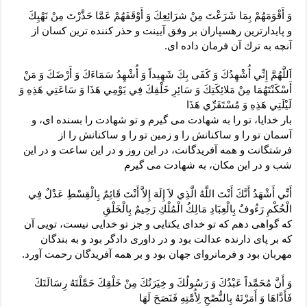
وَ أَقْوَمَهُمْ بِمَا شَرَعْتَ مِنْ شرَائِعِكَ وَ أَوْقَفَهُمْ عَمَّا حَذَّرْتَ مِنْ نَهْيِكَ‏
و پايدارترين رهسپاران بر وفق آيينت و حذر كننده ‏ترين كسان از
آنچه به ترك آن فرمان داده‏ اى.
اَللَّهُمَّ إِنِّي أُشْهِدُكَ وَ كَفَى بِكَ شَهِيداً وَ أُشْهِدُ سَمَاءَكَ وَ أَرْضَكَ وَ مَنْ
أَسْكَنْتَهُمَا مِنْ مَلائِكَتِكَ وَ سَائِرِ خَلْقِكَ فِي يَوْمِي هَذَا وَ سَاعَتِي هَذِهِ وَ
لَيْلَتِي هَذِهِ وَ مُسْتَقَرِّي هَذَا
بار خدايا، تو را به شهادت مى ‏گيرم و تو شهادت را بسنده ‏اى، و
آسمان تو را و ساكنانش را و زمين تو را و ساكنانش را از
فرشتگانت و همه آفريدگانت، در اين روز و در اين ساعت و در اين
شب و در اين مكان، به شهادت مى ‏گيرم‏
أَنِّي أَشْهَدُ أَنَّكَ أَنْتَ اللَّهُ الَّذِي لاَ إِلَهَ إِلاَّ أَنْتَ قَائِمٌ بِالْقِسْطِ عَدْلٌ فِي
الْحُكْمِ رَءُوفٌ بِالْعِبَادِ مَالِكُ الْمُلْكِ رَحِيمٌ بِالْخَلْقِ‏
كه گواهى دهم كه تو خداى يكتايى و جز تو خدايى نيست، تويى آن
كه بر پاى دارنده عدالت بود و در داورى دادگر بود و به بندگان
مهربان بود و فرمانرواى جهان بود و بر همه آفريدگان رحمت آورد.
وَ أَنَّ مُحَمَّداً عَبْدُكَ وَ رَسُولُكَ و خِيَرَتُكَ مِنْ خَلْقِكَ حَمَّلْتَهُ رِسَالَتَكَ
فَأَدَّاهَا وَ أَمَرْتَهُ بِالنُّصْحِ لِأُمَّتِهِ فَنَصَحَ لَهَا