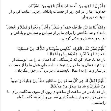
وَ أَجْزِلْ لَنَا فِيهِ مِنَ الْحَسَنَاتِ وَ أَخْلِنَا فِيهِ مِنَ السَّيِّئَاتِ‏
خداوندا، ما را در اين روز از حسنات پاداشى جزيل عنايت كن و از
سيئات دور بدار.
وَ امْلَأْ لَنَا مَا بَيْنَ طَرَفَيْهِ حَمْداً وَ شُكْراً وَ أَجْراً وَ ذُخْراً وَ فَضْلاً وَ إِحْسَاناً
بامداد و شامگاهش را براى ما پر از سپاس و ستايش و پاداش و
ثواب و بخشش و نيكى گردان.
اَللَّهُمَّ يَسِّرْ عَلَى الْكِرَامِ الْكَاتِبِينَ مَئُونَتَنَا وَ امْلَأْ لَنَا مِنْ حَسَنَاتِنَا
صَحَائِفَنَا وَ لاَ تُخْزِنَا عِنْدَهُمْ بِسُوءِ أَعْمَالِنَا
بار خدايا، چنان كن كه فرشتگانى كه اعمال ما را مى ‏نويسند از
نوشتن اعمال بد ما در رنج نيفتند. نامه ‏هاى عمل ما را از حسنات
پر ساز و ما را به اعمال ناپسندمان در نزد آنان خوار مگردان.
اَللَّهُمَّ اجْعَلْ لَنَا فِي كُلِّ سَاعَةٍ مِنْ سَاعَاتِهِ حَظّاً مِنْ عِبَادِكَ وَ نَصِيباً
مِنْ شُكْرِكَ وَ شَاهِدَ صِدْقٍ مِنْ مَلاَئِكَتِكَ‏
بار خدايا، در هر ساعت از ساعتهاى روز، از سوى بندگانت براى ما
حظى قرار ده و از سپاسگزارى نصيبى و از فرشتگانت گواه
راستينى.