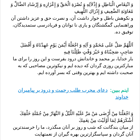
وَ انْتِقَاصِ الْبَاطِلِ وَ إِذْلاَلِهِ وَ نُصْرَةِ الْحَقِّ وَ إِعْزَازِهِ وَ إِرْشَادِ الضَّالِّ وَ
مُعَاوَنَةِ الضَّعِيفِ وَ إِدْرَاكِ اللَّهِيفِ‏
و نكوهش باطل و خوار داشت آن، و نصرت حق و عزيز داشتن آن
وراهنمايى گمگشتگان و يارى نا توانان و فريادرسى ستمديدگان،
توفيق ده.
اَللَّهُمَّ صَلِّ عَلَى مُحَمَّدٍ وَ آلِهِ وَ اجْعَلْهُ أَيْمَنَ يَوْمٍ عَهِدْنَاهُ وَ أَفْضَلَ
صَاحِبٍ صَحِبْنَاهُ وَ خَيْرَ وَقْتٍ ظَلِلْنَا فِيهِ‏
بار خدايا، بر محمد و خاندانش درود بفرست و اين روز را براى ما
مبارك‏ترين روزى گردان كه ديده ‏ايم و نيكوترين مصاحبى كه به
صحبت داشته ‏ايم و بهترين وقتى كه بسر آورده ‏ايم.
اینم ببین:
دعای مجرب طلب رحمت و درود بر پیامبران
خداوند
وَ اجْعَلْنَا مِنْ أَرْضَى مَنْ مَرَّ عَلَيْهِ اللَّيْلُ وَ النَّهَارُ مِنْ جُمْلَةِ خَلْقِكَ
أَشْكَرَهُمْ لِمَا أَوْلَيْتَ مِنْ نِعَمِكَ‏
از ميان بندگانت كه شب و روز بر آنان مى‏گذرد، ما را خرسندترين
آنان گردان و سپاسگزارترين بهره‏ گيران از نعمتهايت‏