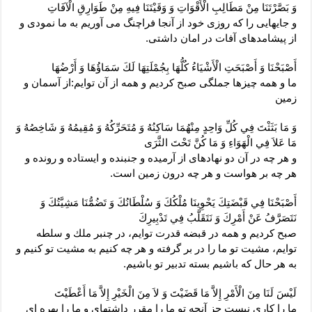
وَ بَصَّرْتَنَا مِنْ مَطَالِبِ الْأَقْوَاتِ وَ وَقَيْتَنَا فِيهِ مِنْ طَوَارِقِ الْآفَاتِ‏
و جايهايى را كه روزى خود از آنجا فراچنگ مى ‏آوريم به ما نمودى و
از پيشامدهاى آفات در امان داشتى.
أَصْبَحْنَا وَ أَصْبَحَتِ الْأَشْيَاءُ كُلُّهَا بِجُمْلَتِهَا لَكَ سَمَاؤُهَا وَ أَرْضُهَا
ما و همه چيزها جملگى صبح كرديم و همه از آن توايم:از آسمان و
زمين‏
وَ مَا بَثَثْتَ فِي كُلِّ وَاحِدٍ مِنْهُمَا سَاكِنُهُ وَ مُتَحَرِّكُهُ وَ مُقِيمُهُ وَ شَاخِصُهُ وَ
مَا عَلاَ فِي الْهَوَاءِ وَ مَا كُنَّ تَحْتَ الثَّرَى‏
و هر چه در آن دو نهاده‏اى از آرميده و جنبنده و ايستاده و رونده و
هر چه بر هواست و هر چه درون زمين است.
أَصْبَحْنَا فِي قَبْضَتِكَ يَحْوِينَا مُلْكُكَ وَ سُلْطَانُكَ وَ تَضُمُّنَا مَشِيَّتُكَ وَ
نَتَصَرَّفُ عَنْ أَمْرِكَ وَ نَتَقَلَّبُ فِي تَدْبِيرِكَ‏
صبح كرديم و همه در قبضه قدرت توايم، در چنبر ملك و سلطه
توايم، مشيت تو ما را در بر گرفته و هر چه كنيم به مشيت تو كنيم و
به هر حال كه باشيم بسته تدبير تو باشيم.
لَيْسَ لَنَا مِنَ الْأَمْرِ إِلاَّ مَا قَضَيْتَ وَ لاَ مِنَ الْخَيْرِ إِلاَّ مَا أَعْطَيْتَ‏
ما را كارى نيست جز آنچه تو ما را مقرر داشته‏اى و ما را بهره‏ اى