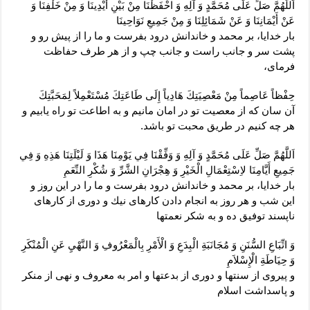
اَللَّهُمَّ صَلِّ عَلَى مُحَمَّدٍ وَ آلِهِ وَ احْفَظْنَا مِنْ بَيْنِ أَيْدِينَا وَ مِنْ خَلْفِنَا وَ
عَنْ أَيْمَانِنَا وَ عَنْ شَمَائِلِنَا وَ مِنْ جَمِيعِ نَوَاحِينَا
بار خدايا، بر محمد و خاندانش درود بفرست و ما را از پيش رو و
پشت سر و جانب راست و جانب چپ و از هر طرف حفاظت
فرماى،
حِفْظاً عَاصِماً مِنْ مَعْصِيَتِكَ هَادِياً إِلَى طَاعَتِكَ مُسْتَعْمِلاً لِمَحَبَّتِكَ‏
آن سان كه از معصيت تو در امان مانيم و به اطاعت تو راه يابيم و
هر چه كنيم در طريق محبت تو باشد.
اَللَّهُمَّ صَلِّ عَلَى مُحَمَّدٍ وَ آلِهِ وَ وَفِّقْنَا فِي يَوْمِنَا هَذَا وَ لَيْلَتِنَا هَذِهِ وَ فِي
جَمِيعِ أَيَّامِنَا لاِسْتِعْمَالِ الْخَيْرِ وَ هِجْرَانِ الشَّرِّ وَ شُكْرِ النِّعَمِ‏
بار خدايا، بر محمد و خاندانش درود بفرست و ما را در اين روز و
اين شب و هر روز به انجام دادن كارهاى نيك و دورى از كارهاى
ناپسند توفيق ده و به شكر نعمتها
وَ اتِّبَاعِ السُّنَنِ وَ مُجَانَبَةِ الْبِدَعِ وَ الْأَمْرِ بِالْمَعْرُوفِ وَ النَّهْيِ عَنِ الْمُنْكَرِ
وَ حِيَاطَةِ الْإِسْلاَمِ‏
و پيروى از سنتها و دورى از بدعتها و امر به معروف و نهى از منكر
و پاسداشت اسلام‏