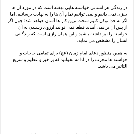
دعای رفع فقر و طلب رزق و روزی – آیه‌ جلب ثروت و برکت مال
در زندگی هر انسانی خواسته هایی نهفته است که در مورد آن ها
لا حول ولا قوة الا بالله برای چشم زخم – دعای چشم زخم ماشاالله
چیزی نمی دانیم و نمی توانیم تمام آن ها را به نهایت برسانیم. اما
اگر به خدا توکل کنیم سخت ترین کار ها آسان خواهد شد؛ چون اگر
دعای قوی رفع ترس – دعای مجرب برای آرامش قلب و رفع اضطراب
از پس آن بر نمی آمدید قطعا نمی توانید آرزوی رسیدن به آن
دعا برای پولدار شدن در یک روز – دعای ثروت حضرت سلیمان
خواسته را نیز داشته باشید و این همان رازی است که زندگانی
انسان را مشخص می نماید.
به همین منظور دعای امام زمان (عج) برای تمامی حاجات و
خواسته ها مجرب را در ادامه بخوانید که پر خیر و عظیم و سریع
التاثیر می باشد.