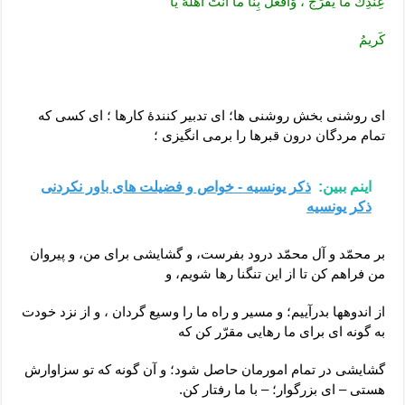
عِنْدِكَ ما يُفَرِّجُ ، وَافْعَلْ بِنا ما أَنْتَ أَهْلُهُ يا
كَريمُ
اى روشنى‏ بخش روشنى‏ ها؛ اى تدبير كنندۀ كارها ؛ اى كسى كه
تمام مردگان درون قبرها را برمى‏ انگيزى ؛
اینم ببین:
ذکر یونسیه - خواص و فضیلت های باور نکردنی
ذکر یونسیه
بر محمّد و آل محمّد درود بفرست، و گشايشى براى من، و پيروان
من فراهم كن تا از اين تنگنا رها شويم، و
از اندوه‏ها بدرآييم؛ و مسير و راه ما را وسيع گردان ، و از نزد خودت
به گونه ‏اى براى ما رهايى مقرّر كن كه
گشايشى در تمام امورمان حاصل شود؛ و آن گونه كه تو سزاوارش
هستى – اى بزرگوار؛ – با ما رفتار كن.