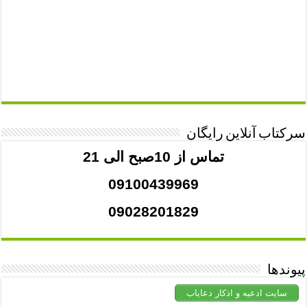
سرکتاب آنلاین رایگان
تماس از 10صبح الی 21
09100439969
09028201829
پیوندها
سایت ادعیه و اذکار دعایاب