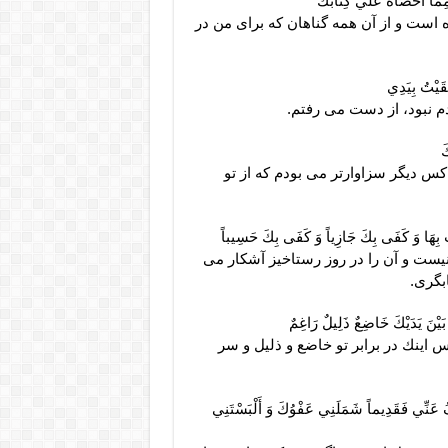
ِمَّا أَحْصَاهُ عَلَيَّ كِتَابُكَ‏
ه است و از آن همه گناهان كه براى من در
قَيْتُ بِيَدِي‏
دم نبود، از دست مى ‏رفتم.
‏
كس ديگر سزاوارتر مى‏ بودم كه از تو
ْتَ بِهَا وَ كَفَى بِكَ جَازِياً وَ كَفَى بِكَ حَسِيباً
نيست و آن را در روز رستاخيز آشكار مى‏
بگرى.
 بَيْنَ يَدَيْكَ خَاضِعٌ ذَلِيلٌ رَاغِمٌ‏
س اينك در برابر تو خاضع و ذليل و سر
ْفُ عَنِّي فَقَدِيماً شَمَلَنِي عَفْوُكَ وَ أَلْبَسْتَنِي