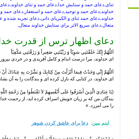
ثنای,دعای حمد و ستایش خدا,دعای حمد و ثنای خداوند,دعا
خداوند,دعای حمد و توحید,دعای حمد و استغفار,دعای حمد و 
خداوند,دعای حمد ثنای و الکبریای ذاتی,دعای تجربه شده و
متعال,دعای سریع الاثر برای ستایش خداوند متعال,
دعای اظهار ترس از قدرت خداون
اَللَّهُمَّ إِنَّكَ خَلَقْتَنِي سَوِيّاً وَ رَبَّيْتَنِي صَغِيراً وَ رَزَقْتَنِي مَكْفِيّاً
اى خداوند، مرا درست اندام و كامل آفريدى و در خردى بپرورد
اَللَّهُمَّ إِنِّي وَجَدْتُ فِيمَا أَنْزَلْتَ مِنْ كِتَابِكَ وَ بَشَّرْتَ بِهِ عِبَادَكَ أَنْ ق
اى خداوند، در كتابى كه نازل كرده ‏اى و بندگانت را به آن بشارت
بندگان من كه بر زيان خويش اسراف كرده‏ ايد، از رحمت خداو
را مى ‏آمرزد. »
اینم ببین:
دعا برای عاشق کردن شوهر