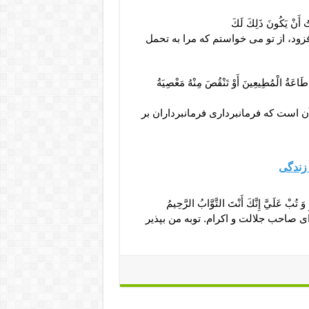
تُ أَنْ يَكُونَ ذَلِكَ لَكَ‏
ود، از تو مى ‏خواستم كه مرا به تحمل
 طَاعَةُ الْمُطِيعِينَ أَوْ تَنْقُصَ مِنْهُ مَعْصِيَةُ
آن است كه فرمانبردارى فرمانبرداران بر
 زندگی
َ تُبْ عَلَيَّ إِنَّكَ أَنْتَ التَّوَّابُ الرَّحِيمُ‏
 اى صاحب جلالت و اكرام. توبه من بپذير