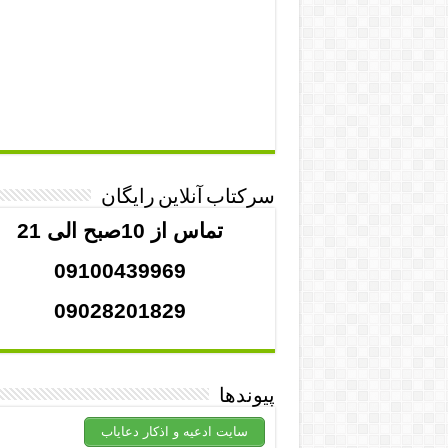
سرکتاب آنلاین رایگان
تماس از 10صبح الی 21
09100439969
09028201829
پیوندها
سایت ادعیه و اذکار دعایاب