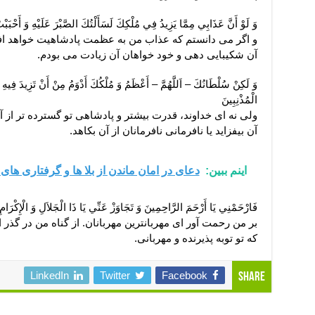
وَ لَوْ أَنَّ عَذَابِي مِمَّا يَزِيدُ فِي مُلْكِكَ لَسَأَلْتُكَ الصَّبْرَ عَلَيْهِ وَ أَحْبَبْ
و اگر مى ‏دانستم كه عذاب من به عظمت پادشاهيت خواهد افز
آن شكيبايى دهى و خود خواهان آن زيادت مى ‏بودم.
وَ لَكِنْ سُلْطَانُكَ – اَللَّهُمَّ – أَعْظَمُ وَ مُلْكُكَ أَدْوَمُ مِنْ أَنْ تَزِيدَ فِيهِ
الْمُذْنِبِينَ‏
ولى نه اى خداوند، قدرت بيشتر و پادشاهى تو گسترده ‏تر از 
آن بيفزايد يا نافرمانى نافرمانان از آن بكاهد.
اینم ببین:
دعای در امان ماندن از بلا ها و گرفتاری های
فَارْحَمْنِي يَا أَرْحَمَ الرَّاحِمِينَ وَ تَجَاوَزْ عَنِّي يَا ذَا الْجَلاَلِ وَ الْإِكْرَامِ و
بر من رحمت آور اى مهربان‏ترين مهربانان. از گناه من در گذر
كه تو توبه پذيرنده و مهربانى.
LinkedIn
Twitter
Facebook
Share