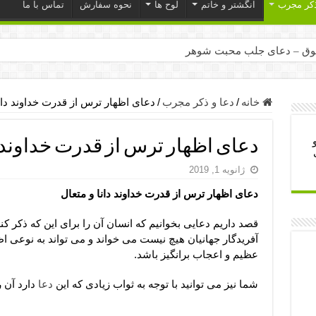
ذکر مجرب
انگشتر و خاتم
لوح ها
نحوه سفارش
تماس با ما
ق – دعای جلب محبت شوهر
ر – ذکرهای روزی‌ بخش
میل – دعای یا من اظهر الجمیل برای حاجت
خانه
/
دعا و ذکر مجرب
/
دعای اظهار ترس از قدرت خداوند دان
لت آن ها – ذکر مخصوص مستجاب الدعوه شدن
دعای اظهار ترس از قدرت خداوند د
ب – دعای ترس و بی خوابی کودکان
ژانویه 1, 2019
- دعای رفع مشکلات و طلب حاجت
دعای اظهار ترس از قدرت خداوند دانا و متعال
وزی – آیه‌ جلب ثروت و برکت مال
ای چشم زخم – دعای چشم زخم ماشاالله
قصد داریم دعایی بخوانیم که انسان آن را برای این که ذکر کن
آفریدگار جهانیان هیچ نیست می خواند و می تواند به نوعی ا
مجرب برای آرامش قلب و رفع اضطراب
عظیم و اعجاب برانگیز باشد.
 روز – دعای ثروت حضرت سلیمان
شما نیز می توانید با توجه به ثواب زیادی که این
دعا
دارد آن ر