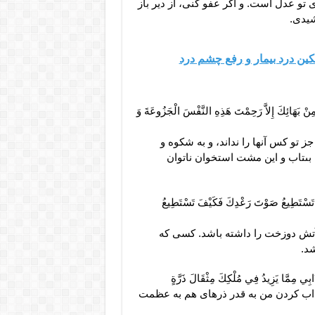
 تو عدل است. و اگر عفو كنى، از دير باز
شيدى.
ین درد بیمار و رفع چشم درد
ِنْ بَهَائِكَ إِلاَّ رَحِمْتَ هَذِهِ النَّفْسَ الْجَزُوعَةَ وَ
جز تو كس آنها را نداند، و به شكوه و
بى‏تاب و اين مشت استخوان ناتوان
اَ تَسْتَطِيعُ صَوْتَ رَعْدِكَ فَكَيْفَ تَسْتَطِيعُ
تش دوزخت را داشته باشد. كسى كه
د.
بِي مِمَّا يَزِيدُ فِي مُلْكِكَ مِثْقَالَ ذَرَّةٍ
ذاب كردن من به قدر ذره‏اى هم به عظمت