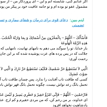
اگر عذابم كنى، شايسته آنم و اين – اى پروردگار من – از سوى
مشمول عفو تو بوده‏ ام و تو جامه عافيت خود بر پيكر من پو
اینم ببین:
دعای قوی برای درمان و شفای بیماری و تسک
تضمینی
فَأَسْأَلُكَ – اَللَّهُمَّ – بِالْمَخْزُونِ مِنْ أَسْمَائِكَ وَ بِمَا وَارَتْهُ الْحُجُبُ م
هَذِهِ الرِّمَّةَ الْهَلُوعَةَ
بار خدايا، تو را سوگند مى‏ دهم به نامهاى نهانيت، نامهايى كه 
جلالت كه در پس پرده ‏هاى عزت پوشيده شده كه بر اين جان 
رحمت آورى:
الَّتِي لاَ تَسْتَطِيعُ حَرَّ شَمْسِكَ فَكَيْفَ تَسْتَطِيعُ حَرَّ نَارِكَ وَ الَّتِي ل
صَوْتَ غَضَبِكَ‏
كسى كه طاقت تاب آفتابت را ندارد. پس چسان طاقت تاب آ
تحمل بانگ رعد تواش نيست. چگونه تحمل بانگ قهر تواش باش
فَارْحَمْنِيَ – اَللَّهُمَّ – فَإِنِّي امْرُؤٌ حَقِيرٌ وَ خَطَرِي يَسِيرٌ وَ لَيْسَ عَذَا
اى خداوند، بر من رحم كن، كه من مردى حقيرم و كم ارج. ع
پادشاهيت نخواهد افزود