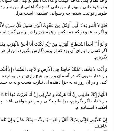
وَ قَدْ تَقَدَّمَ مِنِّي مَا قَدْ عَلِمْتَ وَ مَا أَنْتَ أَعْلَمُ بِهِ مِنِّي فَيَا سَوْأَتَا م
و تو خود دانى و بهتر از من دانى كه چه گناهانى از من سر زد
طومار تو ثبت شده، چه رسوايى عظيمى است مرا.
فَلَوْ لاَ الْمَوَاقِفُ الَّتِي أُؤَمِّلُ مِنْ عَفْوِكَ الَّذِي شَمِلَ كُلَّ شَيْ‏ءٍ لَأَلْ
و اگر به عفو تو كه همه كس و همه چيز را در بر مى ‏گيرد امي
وَ لَوْ أَنَّ أَحَداً اسْتَطَاعَ الْهَرَبَ مِنْ رَبِّهِ لَكُنْتُ أَنَا أَحَقَّ بِالْهَرَبِ مِنْكَ
اگر كسى را ياراى آن بود كه از پروردگارش بگريزد، من از هر 
بگريزم.
وَ أَنْتَ لاَ تَخْفَى عَلَيْكَ خَافِيَةٌ فِي الْأَرْضِ وَ لاَ فِي السَّمَاءِ إِلاَّ أَتَي
بار خدايا، تويى كه در آسمان و زمين هيچ رازى بر تو پوشيده 
كنى و در آن روز نه به جزا دهنده ‏اى نيازت هست و نه به حسا
اَللَّهُمَّ إِنَّكَ طَالِبِي إِنْ أَنَا هَرَبْتُ وَ مُدْرِكِي إِنْ أَنَا فَرَرْتُ فَهَا أَنَا ذَا
بار خدايا، اگر بگريزم، مرا طلب كنى و مرا در خواهى يافت. پ
افكنده ايستاده ‏ام.
إِنْ تُعَذِّبْنِي فَإِنِّي لِذَلِكَ أَهْلٌ وَ هُوَ – يَا رَبِّ – مِنْكَ عَدْلٌ وَ إِنْ تَع
عَافِيَتَكَ‏