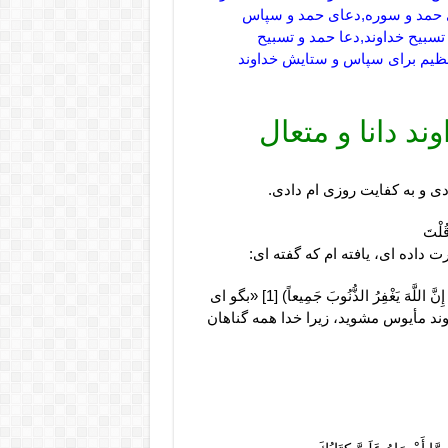
ی حمد و سوره,دعای حمد و سپاس
تسبیح خداوند,دعا حمد و تسبیح
 عظیم برای سپاس و ستایش خداوند
د دانا و متعال
ى و به كفايت روزى‏ ام دادى.
ُلْتَ‏
 داده‏ اى، يافته ‏ام كه گفته ‏اى:
(يَا عِبَادِيَ الَّذِينَ أَسْرَفُوا عَلَى أَنْفُسِهِمْ لاَ تَقْنَطُوا مِنْ رَحْمَةِ اللَّهِ إِنَّ اللَّهَ يَغْفِرُ الذُّنُوبَ جَمِيعاً) [1] «بگو اى
ند مأيوس مشويد، زيرا خدا همه گناهان