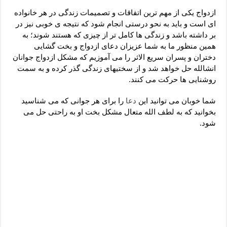
دعای رفع فقر و طلب رزق و روزی – آیه‌ جلب ثروت و برکت مال
ازدواج یکی از مهم ترین اتفاقات و تصمیمات زندگی در هر خانواده
لا حول ولا قوة الا بالله برای چشم زخم – دعای چشم زخم ماشاالله
ای است و باید به نحو درستی انجام شود که نتیجه ی خوبی نیز در
بر داشته باشد و زندگی ها کامل تر از چیزی که هستند شوند؛ به
دعای قوی رفع ترس – دعای مجرب برای آرامش قلب و رفع اضطراب
همین منظور ما به شما عزیزان دعای ازدواج و بخت گشایی
دعا برای پولدار شدن در یک روز – دعای ثروت حضرت سلیمان
دختران و پسران سریع الاثر را می آموزیم که مشکل ازدواج جوانان
انشالله حل خواهد شد و از سختیهای زندگی گذر کرده و به سمت
روشنایی ها حرکت می کنند.
شما خوبان می توانید این
دعا
را برای هر جوانی که می شناسید
بخوانید که به لطف الله متعال مشکل بخت او به راحتی حل می
شود.