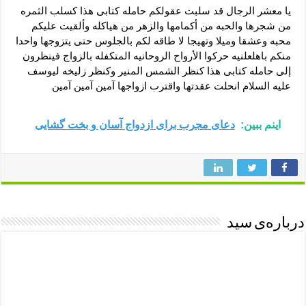
یا معشر الرجال قد سلبت عقولکم حامله کتابی هذا کسلب الثمره
من شجرها والحبه من أکمامها والزهر من هیاکله وألقیت علیکم
محبه وعشقا ومیلا وتهیجا لا طاقه لکم بالجلوس حتى یتزوجها واحدا
منکم باهلعلنیه حرکوا الأرواح الروحانیه المتکفله بالزواج فینظرون
إلى حامله کتابی هذا کنظر الشمس المنیر وکنظر زلیخه لیوسف
علیه السلام انحلت عقدتها واقترب ازواجها آمین آمین آمین
اینم ببین:
دعای مجرب برای ازدواج آسان و بخت گشایی
درباره‌ی سید