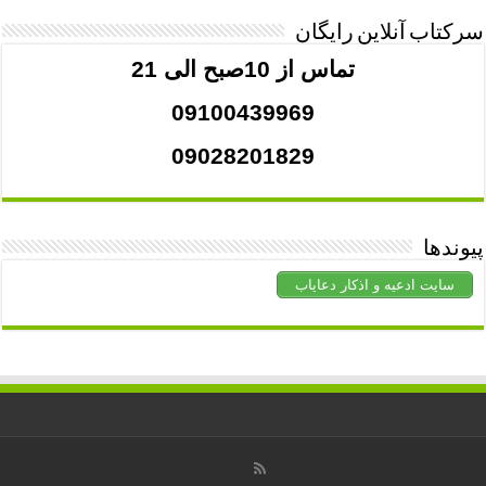
سرکتاب آنلاین رایگان
تماس از 10صبح الی 21
09100439969
09028201829
پیوندها
سایت ادعیه و اذکار دعایاب