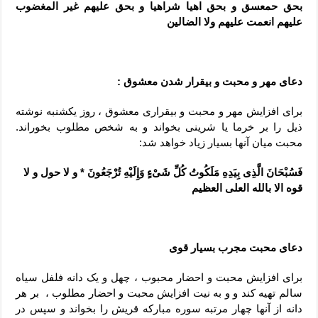
بحق حمعسق و بحق اهیا شراهیا و بحق علیهم غیر المغضوب
علیهم انعمت علیهم ولا الضالین
دعای مهر و محبت و بیقرار شدن معشوق :
برای افزایش مهر و محبت و بیقراری معشوق ، روز یکشنبه نوشته
ذیل را بر خرما یا شرینی بخواند و به شخص مطلوب بخوراند.
محبت میان آنها بسیار زیاد خواهد شد:
فَسُبْحَانَ الَّذِی بِیَدِهِ مَلَکُوتُ کُلِّ شَیْءٍ وَإِلَیْهِ تُرْجَعُونَ * و لا حول و لا
قوه الا بالله العلی العظیم
دعای محبت مجرب بسیار قوی
برای افزایش محبت و احضار محبوب ، چهل و یک دانه فلفل سیاه
سالم تهیه کند و و به نیت افزایش محبت و احضار مطلوب ، بر هر
دانه از آنها چهار مرتبه سوره مبارکه قریش را بخواند و سپس در