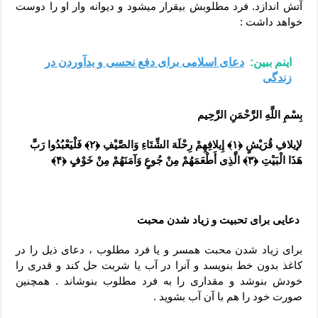
آتش اندازد. فرد مطلوبش بیقرار میشود و دیوانه وار او را دوست
خواهد داشت :
اینم ببین:
دعای اسلامی برای دفع نحسی و بدآوردن در
زندگی
بِسْمِ اللَّهِ الرَّحْمَنِ الرَّحِیم
لإیلافِ قُرَیْشٍ ﴿١﴾ إِیلافِهِمْ رِحْلَهَ الشِّتَاءِ وَالصَّیْفِ ﴿٢﴾ فَلْیَعْبُدُوا رَبَّ
هَذَا الْبَیْتِ ﴿٣﴾ الَّذِی أَطْعَمَهُمْ مِنْ جُوعٍ وَآمَنَهُمْ مِنْ خَوْفٍ ﴿۴﴾
دعایی برای تحبیت و زیاد شدن محبت
برای زیاد شدن محبت همسر و یا فرد مطلوب ، دعای ذیل را در
کاغذ بدون خط بنویسد و آنرا در آب یا شربت حل کند و قدری را
خودش بنوشد و مقداری را به فرد مطلوب بنوشاند . همچنین
صورت خود را هم با آن آب بشوید .