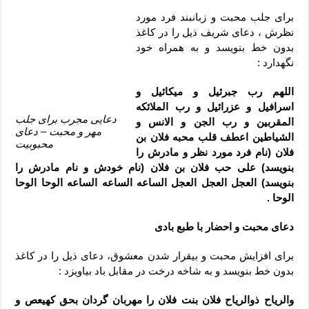
دعای رفع فقر و طلب رزق و روزی – آیه‌ جلب ثروت و برکت مال
برای جلب محبت و زبانبند فرد مورد
لا حول ولا قوة الا بالله برای چشم زخم – دعای چشم زخم ماشاالله
نظرش ، دعای شریف ذیل را در کاغذ
بدون خط بنویسد و به همراه خود
دعای قوی رفع ترس – دعای مجرب برای آرامش قلب و رفع اضطراب
نگهدارد :
دعا برای پولدار شدن در یک روز – دعای ثروت حضرت سلیمان
اللهم رب جبرئیل و میکائیل و
اسرافیل و عزرائیل و رب الملائکه
دعایی مجرب برای جلب
المقربین و رب الجن و الانس و
مهر و محبت – دعای
الشیاطین اعطف قلب محبه فلان بن
محبوبیت
فلان (نام فرد مورد نظر و مادرش را
بنویسد) علی حب فلان بن فلان (نام خودش و نام مادرش را
بنویسد) العجل العجل العجل الساعه الساعه الساعه الوحا الوحا
الوحا .
دعای محبت و احضار با طبع بادی
برای افزایش محبت و بیقرار شدن معشوق، دعای ذیل را در کاغذ
بدون خط بنویسد و به شاخه درخت در مقابل باد بیاویزد :
والریاح ذوالریاح فلان بنت فلان را مهربان گردان بحق کهیعص و