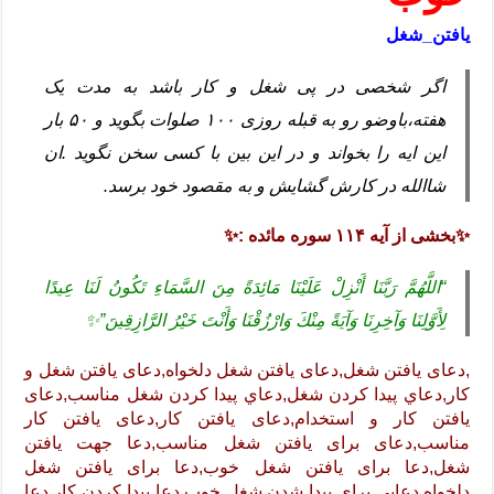
یافتن_شغل
اگر شخصی در پی شغل و کار باشد به مدت یک
هفته،باوضو رو به قبله روزی ۱۰۰ صلوات بگوید و ۵۰ بار
این ایه را بخواند و در این بین با کسی سخن نگوید .ان
شاالله در کارش گشایش و به مقصود خود برسد.
✨بخشی از آیه ۱۱۴ سوره مائده :✨
“اللَّهُمَّ رَبَّنَا أَنْزِلْ عَلَيْنَا مَائِدَةً مِنَ السَّمَاءِ تَكُونُ لَنَا عِيدًا
لِأَوَّلِنَا وَآخِرِنَا وَآيَةً مِنْكَ وَارْزُقْنَا وَأَنْتَ خَيْرُ الرَّازِقِينَ”✨
,دعای یافتن شغل,دعای یافتن شغل دلخواه,دعای یافتن شغل و
کار,دعاي پيدا كردن شغل,دعاي پيدا كردن شغل مناسب,دعای
یافتن کار و استخدام,دعای یافتن کار,دعای یافتن کار
مناسب,دعای برای یافتن شغل مناسب,دعا جهت یافتن
شغل,دعا برای یافتن شغل خوب,دعا برای یافتن شغل
دلخواه,دعایی برای پیدا شدن شغل خوب,دعا پیدا کردن کار,دعا