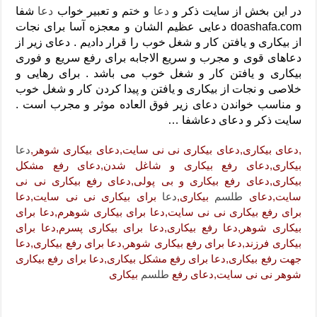
دعای رفع فقر و طلب رزق و روزی – آیه‌ جلب ثروت و برکت مال
در این بخش از سایت ذکر و
دعا
و ختم و تعبیر خواب
دعا
شفا
doashafa.com دعایی عظیم الشان و معجزه آسا برای نجات
لا حول ولا قوة الا بالله برای چشم زخم – دعای چشم زخم ماشاالله
از بیکاری و یافتن کار و شغل خوب را قرار دادیم . دعای زیر از
دعای قوی رفع ترس – دعای مجرب برای آرامش قلب و رفع اضطراب
دعاهای قوی و مجرب و سریع الاجابه برای رفع سریع و فوری
بیکاری و یافتن کار و شغل خوب می باشد . برای رهایی و
دعا برای پولدار شدن در یک روز – دعای ثروت حضرت سلیمان
خلاصی و نجات از بیکاری و یافتن و پیدا کردن کار و شغل خوب
و مناسب خواندن دعای زیر فوق العاده موثر و مجرب است .
سایت ذکر و دعای دعاشفا …
,دعای بیکاری,دعای بیکاری نی نی سایت,دعای بیکاری شوهر,
دعا
بیکاری,دعای رفع بیکاری و شاغل شدن,دعای رفع مشکل
بیکاری,دعای رفع بیکاری و بی پولی,دعای رفع بیکاری نی نی
سایت,دعای
طلسم
بیکاری,
دعا
برای بیکاری نی نی سایت,دعا
برای رفع بیکاری نی نی سایت,دعا برای بیکاری شوهرم,دعا برای
بیکاری شوهر,دعا رفع بیکاری,دعا برای بیکاری پسرم,دعا برای
بیکاری فرزند,دعا برای رفع بیکاری شوهر,دعا برای رفع بیکاری,دعا
جهت رفع بیکاری,دعا برای رفع مشکل بیکاری,دعا برای رفع بیکاری
شوهر نی نی سایت,دعای رفع
طلسم
بیکاری