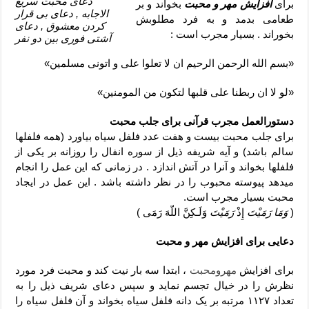
دعای محبت سریع
برای
افزایش مهر و محبت
بخواند و بر
الاجابه , دعای بی قرار
طعامی بدمد و به فرد مطلوبش
کردن معشوق , دعای
بخوراند . بسیار مجرب است :
آشتی فوری بین دو نفر
«بسم الله الرحمن الرحیم ان لا تعلوا علی و اتونی مسلمین»
«لو لا ان ربطنا علی قلبها لتکون من المومنین»
دستورالعمل مجرب قرآنی برای جلب محبت
برای جلب محبت بیست و هفت عدد فلفل سیاه بیاورد (همه فلفلها
سالم باشد) و آیه شریفه ذیل از سوره انفال را روزانه بر یکی از
فلفلها بخواند و آنرا در آتش اندازد . در زمانی که این عمل را انجام
میدهد پیوسته محبوب را در نظر داشته باشد . این عمل در ایجاد
محبت بسیار مجرب است.
(
وَمَا رَمَیْتَ
إِذْ
رَمَیْتَ
وَلَـکِنَّ اللّهَ رَمَى
)
دعایی برای افزایش مهر و محبت
برای افزایش
مهرومحبت
، ابتدا سه بار نیت کند و محبت فرد مورد
نظرش را در خیال تجسم نماید و سپس دعای شریف ذیل را به
تعداد ۱۱۲۷ مرتبه بر یک دانه فلفل سیاه بخواند و آن فلفل سیاه را