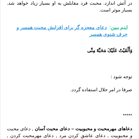
در آتش اندازد. محبت فرد مقابلش به او بسیار زیاد خواهد شد.
بسیار موثر است.
اینم ببین:
دعای معجزه گر برای افزایش محبت همسر و
حرف شنوی همسر
وَأَلْقَیْتُ عَلَیْکَ مَحَبَّهً مِنِّی
توجه شود :
صرفا در امر حلال استفاده گردد.
*****
دعاهای مهرمحبت و محبوبیت – دعای محبت آسان
,
دعای محبت
و محبوبیت
, دعای عاشق کردن مرد , دعای مهرمحبت کردن ,