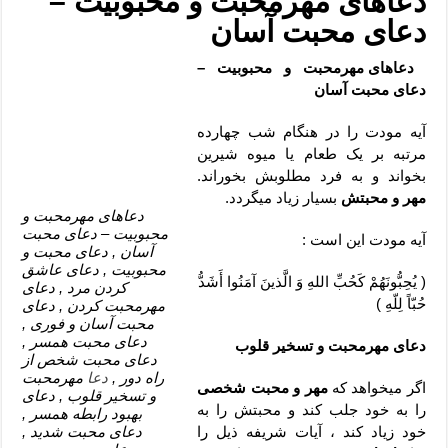
دعاهای مهرمحبت و محبوبیت –
دعای رفع فقر و طلب رزق و روزی – آیه‌ جلب ثروت و برکت مال
دعای محبت آسان
لا حول ولا قوة الا بالله برای چشم زخم – دعای چشم زخم ماشاالله
دعاهای مهرمحبت و محبوبیت –
دعای قوی رفع ترس – دعای مجرب برای آرامش قلب و رفع اضطراب
دعای محبت آسان
دعا برای پولدار شدن در یک روز – دعای ثروت حضرت سلیمان
آیه مودت را در هنگام شب چهارده
مرتبه بر یک طعام یا میوه شیرین
بخواند و به فرد مطلوبش بخوراند.
مهر و محبتش
بسیار زیاد میگردد.
دعاهای مهرمحبت و
محبوبیت – دعای محبت
آیه مودت این است :
آسان , دعای محبت و
محبوبیت , دعای عاشق
( یُحِبُّونَهُمْ کَحُبِّ اللهِ وَ الَّذینَ آمَنُوا أَشَدُّ
کردن مرد , دعای
حُبّاً لِلّهِ )
مهرمحبت کردن , دعای
محبت آسان و فوری ,
دعای محبت همسر ,
دعای مهرمحبت و تسخیر قلوب
دعای محبت شخص از
راه دور ,
دعا
مهرمحبت
اگر میخواهد که
مهر و محبت شخصی
و تسخیر قلوب , دعای
را به خود جلب کند و محبتش را به
بهبود رابطه همسر ,
خود زیاد کند ، آیات شریفه ذیل را
دعای محبت شدید ,