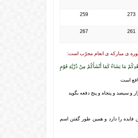
259
273
267
261
سوره ی مبارکه ی انعام مجرّب است:
ْدِکُمْ مَا یَشَاءُ کَمَا أَنْشَأَکُمْ مِنْ ذُرِّیَّةِ قَوْمٍ
نافع است
و سیصد و پنجاه و پنج دفعه بگوید
ین فایده را دارد و همین طور گفتن اسم