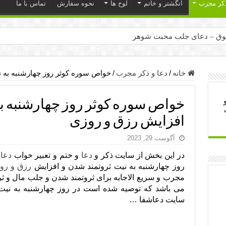
ذکر مجرب
انگشتر و خاتم
لوح ها
نحوه سفارش
تماس با ما
ق – دعای جلب محبت شوهر
ر – ذکرهای روزی‌ بخش
میل – دعای یا من اظهر الجمیل برای حاجت
خانه
/
دعا و ذکر مجرب
/
خواص سوره کوثر روز چهارشنبه به ن
لت آن ها – ذکر مخصوص مستجاب الدعوه شدن
خواص سوره کوثر روز چهارشنبه به
ب – دعای ترس و بی خوابی کودکان
افزایش رزق و روزی
- دعای رفع مشکلات و طلب حاجت
آگوست 29, 2023
وزی – آیه‌ جلب ثروت و برکت مال
در این بخش از سایت ذکر و
دعا
و ختم و تعبیر خواب
دعا
ای چشم زخم – دعای چشم زخم ماشاالله
روز چهارشنبه به نیت ثروتمند شدن و افزایش
رزق و رو
مجرب برای آرامش قلب و رفع اضطراب
مجرب و سریع الاجابه برای ثروتمند شدن و جلب مال و ث
 روز – دعای ثروت حضرت سلیمان
سایت دعاشفا …