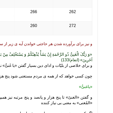
266
262
260
272
و نیز برای برآورده شدن هر حاجتی خواندن آیه ی زیر از 
«وَ رَبُّکَ الْغَنِیُّ ذُو الرَّحْمَةِ إِنْ یَشَأْ یُذْهِبْکُمْ وَ یَسْتَخْلِفْ مِنْ بَع
آخَرِینَ‌» (انعام/133)
و برای خلاصی از بلیّات و ادای دین بسیار گفتن «یا غَنیُّ» 
چون کسی خواهد که از همه ی مردم مستغنی شود پنج هزار 
«یاغنیُّ»
و گفتن «الغنیّ» تا پنج هزار و پانصد و پنج مرتبه نیز هم
«المُغنی» به معنی بی نیاز کننده