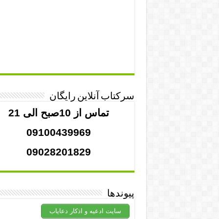
سرکتاب آنلاین رایگان
تماس از 10صبح الی 21
09100439969
09028201829
پیوندها
سایت ادعیه و اذکار دعایاب