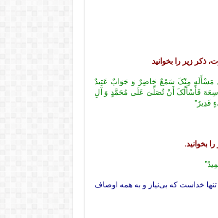
، ذکر زیر را بخوانید
لِّ مَسْأَلَهٍ مِنْکَ سَمْعٌ حَاضِرٌ وَ جَوَابٌ عَتِیدٌ
وَاسِعَهَ فَأَسْأَلُکَ أَنْ تُصَلِّیَ عَلَى مُحَمَّدٍ وَ آلِ
ءٍ قَدِیرٌ”
مِیدُ”
نها خداست که بی‌نیاز و به همه اوصاف