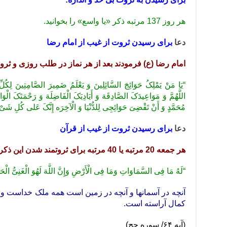
هر روز 137 مرتبه ذکر «یا واسع» را بخوانید.
دعا
برای رسیدن ثروت از غیب از امام رضا
امام رضا (ع) فرمودند
بعد از هر نماز در طلب روزی و ثروت
“یَا مَنْ یَمْلِکُ حَوَائِجَ السَّائِلِینَ وَ یَعْلَمُ ضَمِیرَ الصَّامِتِینَ لِکُ
اللَّهُمَّ وَ مَوَاعِیدَکَ الصَّادِقَهَ وَ أَیَادِیَکَ‏ الْفَاضِلَهَ وَ رَحْمَتَکَ‏ الْ
مُحَمَّدٍ وَ أَنْ تَقْضِیَ حَوَائِجِی لِلدُّنْیَا وَ الْآخِرَه إِنَّکَ‏ عَلى‏ کُلِ‏ شَیْ‏
دعا
برای رسیدن ثروت از غیب از قرآن
هر جمعه 20 مرتبه یا 40 مرتبه برای ثروتمند شدن این ذکر را بخوانید.
“لَهُ مَا فِی السَّمَاوَاتِ وَمَا فِی الْأَرْضِ وَإِنَّ اللَّهَ لَهُوَ الْغَنِیُّ الْحَ
آنچه در آسمانها و آنچه در زمین است همه ملک خداست و ت
کمال آراسته است.
(آیه ۶۴/ سوره حج)