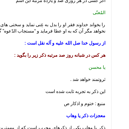
اگر کسی در هر روزی صد و یازده مرتبه این اسم
المُغنّی
را بخواند خداوند فقر او را بدل به غِنی نماید و سختی های 
نخواهد مگر آن که به او عطا فرماید و “مستجاب الدّعوه” گ
از رسول خدا صل الله علیه و آله نقل است :
هر کس در شبانه روز صد مرتبه ذکر زیر را بگوید :
یا محسن
ثروتمند خواهد شد .
این ذکر به تجربه ثابت شده است
منبع : ختوم و اذکار ص
معجزات ذکر یا وهاب
ذکر یا وهاب یکی از ذکرهای مجرب است که از مهمتری