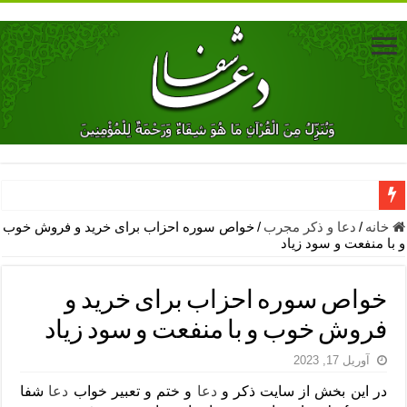
دعای جلب محبت فوری معشوق – دعای جلب محبت شوهر
خانه
/
دعا و ذکر مجرب
/
خواص سوره احزاب برای خرید و فروش خوب
و با منفعت و سود زیاد
دعای مشکل گشا برای رفع فقر – ذکرهای روزی‌ بخش
معجزات دعای یا من اظهر الجمیل – دعای یا من اظهر الجمیل برای حاج
خواص سوره احزاب برای خرید و
مهم ترین اذکار الهی و فضیلت آن ها – ذکر مخصوص مستجاب الدعوه ش
فروش خوب و با منفعت و سود زیاد
دعا برای ترس بچه ها در خواب – دعای ترس و بی خوابی کودکان
آوریل 17, 2023
نماز حاجت برای کار گشایی- دعای رفع مشکلات و طلب حاجت
در این بخش از سایت ذکر و
دعا
و ختم و تعبیر خواب
دعا
شفا