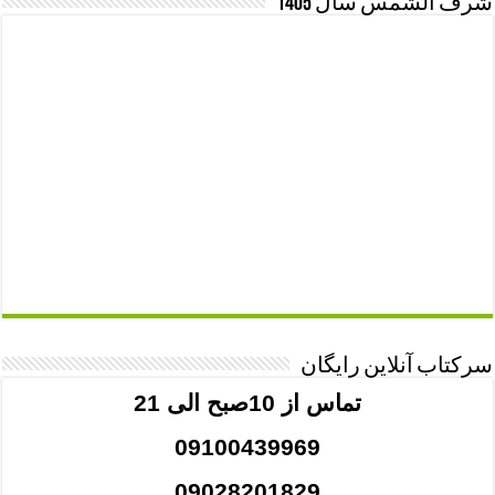
شرف الشمس سال 1405
سرکتاب آنلاین رایگان
تماس از 10صبح الی 21
09100439969
09028201829