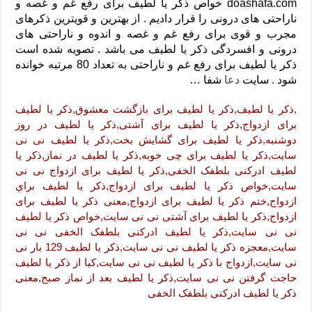
دعای رفع فقر و طلب رزق و روزی – آیه‌ جلب ثروت و برکت مال
doashafa.com خواص ذکر یا لطیف برای رفع غم و غصه و
ناراحتی های درونی را قرار دادیم . از بهترین و قویترین ذکرهای
لا حول ولا قوة الا بالله برای چشم زخم – دعای چشم زخم ماشاالله
مجرب و قوی برای رفع غم و غصه و اندوه و ناراحتی های
درونی و افسردگی ذکر یا لطیف می باشد . تصویه شده است
دعای قوی رفع ترس – دعای مجرب برای آرامش قلب و رفع اضطراب
ذکر یا لطیف برای رفع غم و ناراحتی به تعداد 80 مرتبه خوانده
دعا برای پولدار شدن در یک روز – دعای ثروت حضرت سلیمان
شود . سایت
دعا
شفا …
,ذکر یا لطیف,ذکر یا لطیف برای بازگشت معشوق,ذکر یا لطیف
برای ازدواج,ذکر یا لطیف برای آشتی,ذکر یا لطیف در روز
دوشنبه,ذکر یا لطیف برای گشایش بخت,ذکر یا لطیف نی نی
سایت,ذکر یا لطیف برای چی خوبه,ذکر یا لطیف در نماز,ذکر یا
لطیف ادرکنی بلطفک الخفی,ذکر یا لطیف برای ازدواج نی نی
سایت,خواص ذکر یا لطیف برای ازدواج,ذكر يا لطيف براي
ازدواج,ختم ذکر یا لطیف برای ازدواج,معنی ذکر یا لطیف برای
ازدواج,ذکر یا لطیف برای آشتی نی نی سایت,خواص ذکر یا لطیف
نی نی سایت,ذکر یا لطیف ادرکنی بلطفک الخفی نی نی
سایت,معجزه ذکر یا لطیف نی نی سایت,ذکر یا لطیف 129 بار نی
نی سایت,ازدواج با ذکر یا لطیف نی نی سایت,کیا از ذکر یا لطیف
حاجت گرفتن نی نی سایت,ذکر یا لطیف بعد از نماز صبح,معنی
ذکر یا لطیف ادرکنی بلطفک الخفی