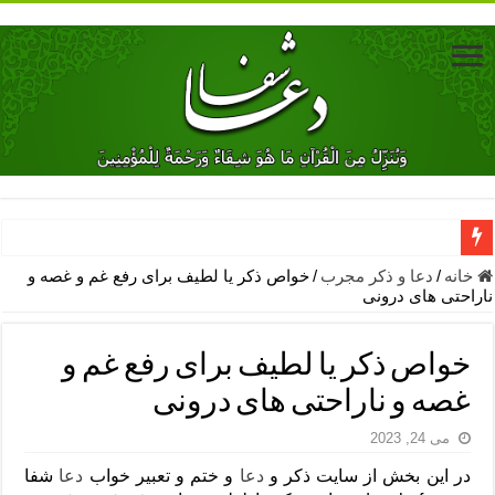
دعای جلب محبت فوری معشوق – دعای جلب محبت شوهر
خانه
/
دعا و ذکر مجرب
/
خواص ذکر یا لطیف برای رفع غم و غصه و
ناراحتی های درونی
دعای مشکل گشا برای رفع فقر – ذکرهای روزی‌ بخش
معجزات دعای یا من اظهر الجمیل – دعای یا من اظهر الجمیل برای حاج
خواص ذکر یا لطیف برای رفع غم و
مهم ترین اذکار الهی و فضیلت آن ها – ذکر مخصوص مستجاب الدعوه ش
غصه و ناراحتی های درونی
دعا برای ترس بچه ها در خواب – دعای ترس و بی خوابی کودکان
می 24, 2023
نماز حاجت برای کار گشایی- دعای رفع مشکلات و طلب حاجت
در این بخش از سایت ذکر و
دعا
و ختم و تعبیر خواب
دعا
شفا