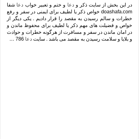
دعای رفع فقر و طلب رزق و روزی – آیه‌ جلب ثروت و برکت مال
در این بخش از سایت ذکر و
دعا
و ختم و تعبیر خواب
دعا
شفا
doashafa.com خواص ذکر یا لطیف برای ایمنی در سفر و رفع
لا حول ولا قوة الا بالله برای چشم زخم – دعای چشم زخم ماشاالله
خطرات و سالم رسیدن به مقصد را قرار دادیم . یکی دیگر از
دعای قوی رفع ترس – دعای مجرب برای آرامش قلب و رفع اضطراب
خواص و فضیلت های مهم ذکر یا لطیف برای محفوظ ماندن و
در امان ماندن در سفر و مسافرت از هرگونه خطرات و حوادث
دعا برای پولدار شدن در یک روز – دعای ثروت حضرت سلیمان
و بلایا و سلامت رسیدن به مقصد می باشد . سایت
دعا
786 …