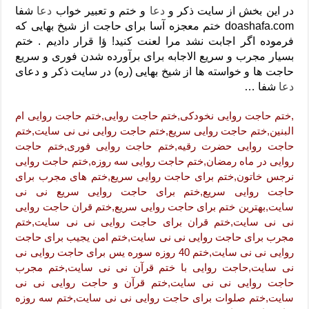
دعای رفع فقر و طلب رزق و روزی – آیه‌ جلب ثروت و برکت مال
در این بخش از سایت ذکر و
دعا
و ختم و تعبیر خواب
دعا
شفا
doashafa.com ختم معجزه آسا برای حاجت از شیخ بهایی که
لا حول ولا قوة الا بالله برای چشم زخم – دعای چشم زخم ماشاالله
فرموده اگر اجابت نشد مرا لعنت کنید! ؤا قرار دادیم . ختم
دعای قوی رفع ترس – دعای مجرب برای آرامش قلب و رفع اضطراب
بسیار مجرب و سریع الاجابه برای برآورده شدن فوری و سریع
حاجت ها و خواسته ها از شیخ بهایی (ره) در سایت ذکر و دعای
دعا برای پولدار شدن در یک روز – دعای ثروت حضرت سلیمان
دعا
شفا …
,ختم حاجت روایی نخودکی,ختم حاجت روایی,ختم حاجت روایی ام
البنین,ختم حاجت روایی سریع,ختم حاجت روایی نی نی سایت,ختم
حاجت روایی حضرت رقیه,ختم حاجت روایی فوری,ختم حاجت
روایی در ماه رمضان,ختم حاجت روایی سه روزه,ختم حاجت روایی
نرجس خاتون,ختم برای حاجت روایی سریع,ختم های مجرب برای
حاجت روایی سریع,ختم برای حاجت روایی سریع نی نی
سایت,بهترین ختم برای حاجت روایی سریع,ختم قران حاجت روایی
نی نی سایت,ختم قران برای حاجت روایی نی نی سایت,ختم
مجرب برای حاجت روایی نی نی سایت,ختم امن یجیب برای حاجت
روایی نی نی سایت,ختم 40 روزه سوره یس برای حاجت روایی نی
نی سایت,حاجت روایی با ختم قرآن نی نی سایت,ختم مجرب
حاجت روایی نی نی سایت,ختم قرآن و حاجت روایی نی نی
سایت,ختم صلوات برای حاجت روایی نی نی سایت,ختم سه روزه