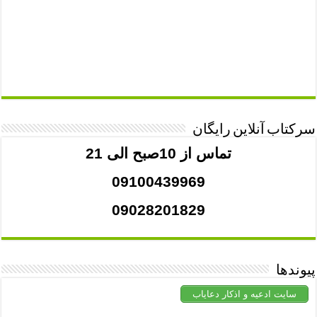
سرکتاب آنلاین رایگان
تماس از 10صبح الی 21
09100439969
09028201829
پیوندها
سایت ادعیه و اذکار دعایاب