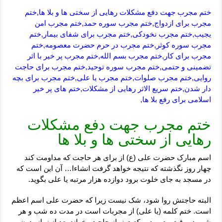
ختم مجرب جهت دفع مشکلات رهایی از سختی ها و بلا ها,ختم
مجرب برای ازدواج,ختم مجرب سوره حمد,ختم مجرب امن
یجیب,ختم مجرب نخودکی,ختم مجرب برای شفای بیمار,ختم
مجرب سوره کوثر,ختم مجرب در حرم حضرت معصومه,ختم
مجرب برای کار,ختم مجرب بسم الله,ختم مجرب پر خیر با اثر
تضمینی و حتمی,ختم مجرب سوره توحید,ختم مجرب برای حاجت
روایی,ختم مجرب صلوات,ختم مجرب یا علی,ختم مجرب برای بچه
دار شدن,ختم سریع الاثر رهایی از مشکلات,ختم های پر خیر
اسلامی برای رفع بلا ها,
ختم مجرب جهت دفع مشکلات
رهایی از سختی ها و بلا ها
اسم مبارک حضرت علی (ع) از برای هر حاجت که مداومت کند
چهار روز نگذشته که نتیجه خواهد گرفت انشاءا… آن این است که
در مسجد به جای خلوت برود دوازده هزار مرتبه یا علی بگوید.
البته حاجتش روا شود، شک نیست زیرا که حضرت علی اسم اعظم
است. ختم کلمه (یا علی) از مجربات است در مدت ده شب و هر
شب در وقت معین دو رکعت نماز حاجت بخواند بعد از نماز بدون