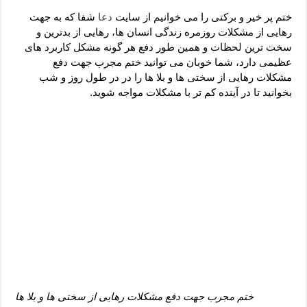
دعای رفع فقر و طلب رزق و روزی – آیه‌ جلب ثروت و برکت مال
ختم پر خیر و برکتی را می خوانیم از سایت
دعا
شفا که به جهت
لا حول ولا قوة الا بالله برای چشم زخم – دعای چشم زخم ماشاالله
رهایی از مشکلات روزمره زندگی انسان ها، رهایی از بدترین و
سخت ترین لحظات و همین طور دفع هر گونه مشکل کاربرد های
دعای قوی رفع ترس – دعای مجرب برای آرامش قلب و رفع اضطراب
عظیمی دارد، شما خوبان می توانید ختم مجرب جهت دفع
دعا برای پولدار شدن در یک روز – دعای ثروت حضرت سلیمان
مشکلات رهایی از سختی ها و بلا ها را در در طول روز و شب
بخوانید تا در آینده کم تر با مشکلات مواجه شوید.
ختم مجرب جهت دفع مشکلات رهایی از سختی ها و بلا ها