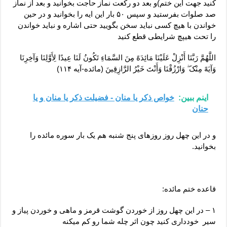
کنید جهت این ختم)و بعد دو رکعت نماز حاجت بخوانید و بعد از نماز
صد صلوات بفرستید و سپس ۵۰ بار این ایه را بخوانید و در حین
خواندن با هیچ کسی نباید سخن بگویید حتی اشاره و نباید خواندن
را تحت هیپچ شرایطی قطع کنید
اللَّهُمَّ رَبَّنَا أَنْزِلْ عَلَیْنَا مَائِدَهً مِنَ السَّمَاءِ تَکُونُ لَنَا عِیدًا لِأَوَّلِنَا وَآخِرِنَا
وَآیَهً مِنْکَ ۖ وَارْزُقْنَا وَأَنْتَ خَیْرُ الرَّازِقِینَ (مائده-آیه ۱۱۴)
اینم ببین:
خواص ذکر یا منان - فضیلت ذکر یا منان و یا
حنان
و در این چهل روز روزهای پنج شنبه هم یک بار سوره مائده را
بخوانید.
قاعده ختم مائده:
۱ – در این چهل روز از خوردن گوشت قرمز و ماهی و خوردن پیاز و
سیر خودداری کنید چون اثر چله شما رو کم میکنه