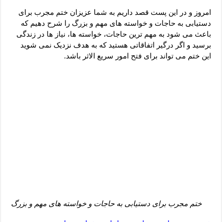
دعای رفع فقر و طلب رزق و روزی – آیه‌ جلب ثروت و برکت مال
امروز و در این پست قصد داریم به شما عزیزان ختم مجرب برای
لا حول ولا قوة الا بالله برای چشم زخم – دعای چشم زخم ماشاالله
دستیابی به حاجات و خواسته های مهم و بزرگ را شرح دهیم که
باعث می شود به مهم ترین حاجات، خواسته ها، نیاز ها در زندگی
دعای قوی رفع ترس – دعای مجرب برای آرامش قلب و رفع اضطراب
برسید و اگر درگیر اتفاقاتی هستید که به هدف نزدیک نمی شوید
دعا برای پولدار شدن در یک روز – دعای ثروت حضرت سلیمان
این ختم می تواند برای فتح امور سریع الاثر باشد.
ختم مجرب برای دستیابی به حاجات و خواسته های مهم و بزرگ