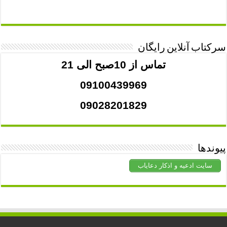
سرکتاب آنلاین رایگان
تماس از 10صبح الی 21
09100439969
09028201829
پیوندها
سایت ادعیه و اذکار دعایاب