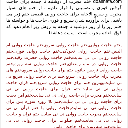
دعای رفع فقر و طلب رزق و روزی – آیه‌ جلب ثروت و برکت مال
doashafa.com ختم مجرب از دوشنبه تا جمعه برای حاجت
گرفتن فوری و تضمینی را قرار دادیم . از ختم های بسیار
لا حول ولا قوة الا بالله برای چشم زخم – دعای چشم زخم ماشاالله
مجرب و سریع الاجابه برای حاجت روایی قطعی ختم زیر می
باشد . برای برآورده شدن سریع و فوری حاجت ها و خواسته ها
دعای قوی رفع ترس – دعای مجرب برای آرامش قلب و رفع اضطراب
ختم زیر را از روز دوشنبه تا جمعه به روش زیر انجام دهید که
دعا برای پولدار شدن در یک روز – دعای ثروت حضرت سلیمان
فوق العاده مجرب است . سایت دعاشفا …
,ختم حاجت روایی,ختم حاجت روایی سریع,ختم حاجت روایی ام
البنین,ختم حاجت روایی نخودکی,ختم حاجت روایی فوری,ختم
حاجت روایی نی نی سایت,ختم حاجت روایی حضرت رقیه,ختم
حاجت روایی در ماه رمضان,ختم حاجت روایی سه روزه,ختم
حاجت روایی نرجس خاتون,ختم برای حاجت روایی سریع,ختم های
مجرب برای حاجت روایی سریع,ختم برای حاجت روایی سریع نی
نی سایت,بهترین ختم برای حاجت روایی سریع,ختم قران حاجت
روایی نی نی سایت,ختم قران برای حاجت روایی نی نی
سایت,ختم مجرب برای حاجت روایی نی نی سایت,ختم امن یجیب
برای حاجت روایی نی نی سایت,ختم 40 روزه سوره یس برای
حاجت روایی نی نی سایت,حاجت روایی با ختم قرآن نی نی
سایت,ختم مجرب حاجت روایی نی نی سایت,ختم قرآن و حاجت
روایی نی نی سایت,ختم صلوات برای حاجت روایی نی نی
سایت,ختم سه روزه برای حاجت روایی