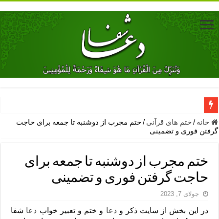
دعای جلب محبت فوری معشوق – دعای جلب محبت شوهر
خانه
/
ختم های قرآنی
/
ختم مجرب از دوشنبه تا جمعه برای حاجت
گرفتن فوری و تضمینی
دعای مشکل گشا برای رفع فقر – ذکرهای روزی‌ بخش
معجزات دعای یا من اظهر الجمیل – دعای یا من اظهر الجمیل برای حاج
ختم مجرب از دوشنبه تا جمعه برای
مهم ترین اذکار الهی و فضیلت آن ها – ذکر مخصوص مستجاب الدعوه ش
حاجت گرفتن فوری و تضمینی
دعا برای ترس بچه ها در خواب – دعای ترس و بی خوابی کودکان
جولای 7, 2023
نماز حاجت برای کار گشایی- دعای رفع مشکلات و طلب حاجت
در این بخش از سایت ذکر و
دعا
و ختم و تعبیر خواب
دعا
شفا