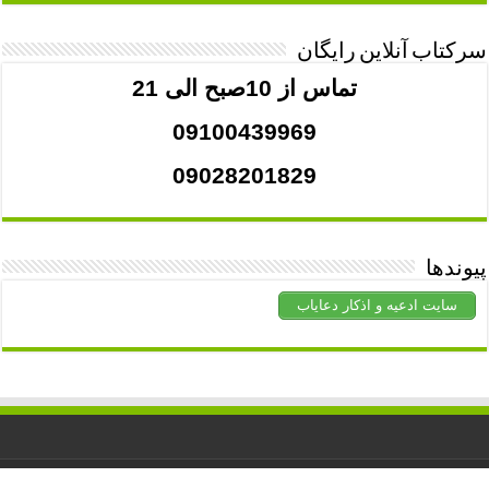
سرکتاب آنلاین رایگان
تماس از 10صبح الی 21
09100439969
09028201829
پیوندها
سایت ادعیه و اذکار دعایاب