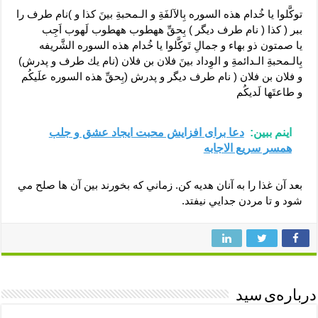
توكَّلوا يا خُدام هذه السوره بِالآلفَةِ و الـمحبةِ بينَ كذا و )نام طرف را
ببر ( كذا ( نام طرف ديگر ) بِحقِّ ههطوب ههطوب لَهوب اَجِب
يا صمتون ذو بهاء و جمالِ تَوكَّلوا يا خُدام هذه السوره الشَّريفه
بِالـمحبةِ الـدائمةِ و الوِداد بينَ فلان بن فلان (نام يك طرف و پدرش)
و فلان بن فلان ( نام طرف ديگر و پدرش (بِحقِّ هذه السوره علَيكُم
و طاعتَها لَديكُم
اینم ببین:
دعا برای افزایش محبت ایجاد عشق و جلب
همسر سریع الاجابه
بعد آن غذا را به آنان هديه كن. زماني كه بخورند بين آن ها صلح مي
شود و تا مردن جدايي نيفتد.
درباره‌ی سید