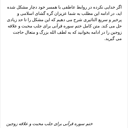
دعای رفع فقر و طلب رزق و روزی – آیه‌ جلب ثروت و برکت مال
اگر خدایی نکرده در روابط عاطفی با همسر خود دچار مشکل شده
لا حول ولا قوة الا بالله برای چشم زخم – دعای چشم زخم ماشاالله
اید، در ادامه این مطلب به شما عزیزان گره گشای اسلامی و
پرخیر و سریع التاثیری شرح می دهیم که این مشکل را تا حد زیادی
دعای قوی رفع ترس – دعای مجرب برای آرامش قلب و رفع اضطراب
حل می کند. متن کامل ختم سوره قرآنی برای جلب محبت و علاقه
دعا برای پولدار شدن در یک روز – دعای ثروت حضرت سلیمان
زوجین را در ادامه بخوانید که به لطف الله بزرگ و متعال حاجت
می گیرید.
ختم سوره قرآنی برای جلب محبت و علاقه زوجین