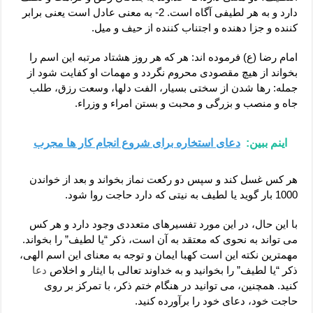
دارد و به هر لطیفی آگاه است. 2- به معنی عادل است یعنی برابر
کننده و جزا دهنده و اجتناب کننده از حیف و میل.
امام رضا (ع) فرموده اند: هر که هر روز هشتاد مرتبه این اسم را
بخواند از هیچ مقصودی محروم نگردد و مهمات او کفایت شود از
جمله: رها شدن از سختی بسیار، الفت دلها، وسعت رزق، طلب
جاه و منصب و بزرگی و محبت و بستن امراء و وزراء.
اینم ببین:
دعای استخاره برای شروع انجام کار ها مجرب
هر کس غسل کند و سپس دو رکعت نماز بخواند و بعد از خواندن
1000 بار گوید یا لطیف به نیتی که دارد حاجت روا شود.
با این حال، در این مورد تفسیرهای متعددی وجود دارد و هر کس
می تواند به نحوی که معتقد به آن است، ذکر “یا لطیف” را بخواند.
مهمترین نکته این است کهبا ایمان و توجه به معنای این اسم الهی،
ذکر “یا لطیف” را بخوانید و به خداوند تعالی با ایثار و اخلاص
دعا
کنید. همچنین، می توانید در هنگام ختم ذکر، با تمرکز بر روی
حاجت خود، دعای خود را برآورده کنید.