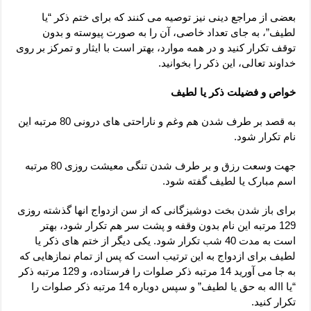
بعضی از مراجع دینی نیز توصیه می کنند که برای ختم ذکر “یا
لطیف”، به جای تعداد خاصی، آن را به صورت پیوسته و بدون
توقف تکرار کنید و در همه موارد، بهتر است با ایثار و تمرکز بر روی
خداوند تعالی، این ذکر را بخوانید.
خواص و فضیلت ذکر یا لطیف
به قصد بر طرف شدن هم وغم و ناراحتی های درونی 80 مرتبه این
نام تکرار شود.
جهت وسعت رزق و بر طرف شدن تنگی معیشت روزی 80 مرتبه
اسم مبارک یا لطیف گفته شود.
برای باز شدن بخت دوشیزگانی که از سن ازدواج انها گذشته روزی
129 مرتبه این نام بدون وقفه و پشت سر هم تکرار شود، بهتر
است به مدت 40 شب تکرار شود. یکی دیگر از ختم های ذکر یا
لطیف برای ازدواج به این ترتیب است که پس از تمام نمازهایی که
به جا می آورید 14 مرتبه ذکر صلوات را فرستاده، و 129 مرتبه ذکر
“یا االه به حق یا لطیف” و سپس دوباره 14 مرتبه ذکر صلوات را
تکرار کنید.