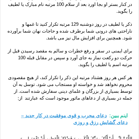
در کنار بستر او بجا اورد بعد از سلام 100 مرتبه نام مبارک یا لطیف
را بگوید.
ذکر یا لطیف در روز دوشنبه 129 مرتبه تکرار کنید تا غمها و
ناراحتی های درونی شما برطرف شده و حاجات نهان شما برآورده
شود. همچنین برای افزایش مال نیز می باشد.
برای ایمنی در سفر و رفع خطرات و سالم به مقصد رسیدن قبل از
حرکت دو رکعت نماز به جای آورد و سپس در مقابل قبله 100
مرتبه اسم یا لطیف را بگوید.
هر کس هر روز هشتاد مرتبه این ذکر را تکرار کند، از هیچ مقصودی
محروم نخواهد شد و خواسته او مستجاب می شود. توسل به آن
توسط بسیاری از بزرگان و علمای دینی سفارش شده است. از
جمله در بسیاری از دعاهای ماثور موجود است که عبارتند از:
اینم ببین:
دعای مجرب و قوی موفقیت در کار جدید –
دعای گشایش رزق و روزی
اللَّهُمَّ إِنِّی أَسْأَلُکَ بِمَنِّکَ الْکَرِیمِ وَ فَضْلِکَ الْعَظِیمِ أَنْ تَغْفِرَ لِی وَ