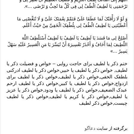
تَرْحَمَنِی یَا لَطِیفُ‏ الْطُفْ لِی فِی کُلِّ مَا تُحِبُّ وَ تَرْضَى …».
وَ لَوْ لَا رَأْفَتُکَ لَمَا عَطَفَا عَلَیَّ فَتَمِّمْ نِعْمَتَکَ عَلَیَّ وَ لَا تُنَغِّصْنِی مَا
أَعْطَیْتَنِی یَا لَطِیفُ‏ الْطُفْ‏ لِی بِلُطْفِکَ الْخَفِیِّ مِنْ حَیْثُ أَعْلَم‏.
أَصْلِحْ لِی مَا فَسَدَ یَا لَطِیفُ‏ یَا لَطِیفُ‏ یَا لَطِیفُ‏ أَسْتَلْطِفُ اللَّهَ
اللَّطِیفَ لِمَا أَخَافُ وَ أَحْذَرُ تَعْسِیرَهُ أَنْ تُیَسِّرَ یَا مَنِ الْعَسِیرُ عَلَیْهِ سَهْلٌ
یَسِیرٌ …»
ختم ذکر یا لطیف برای حاجت روایی – خواص و فضیلت ذکر یا
لطیف, خواص ذکر یا لطیف یا خبیر,خواص ذکر یا لطیف ادرکنی
بلطفک الخفی,خواص ذکر یا لطیف,خواص ذکر یا لطیف برای
ازدواج,خواص ذکر یا لطیف یا کبیر,خواص ذکر یا لطیف ارحم
عبدک الضعیف,خواص ذکر یا لطیف یا ودود,خواص ذکر یا عزیز
یا لطیف,خواص ذکر یا کریم یا لطیف,خواص ذکر یا لطیف
چیست,خواص ذکر لطیف
برگرفته از سایت
دعاگو