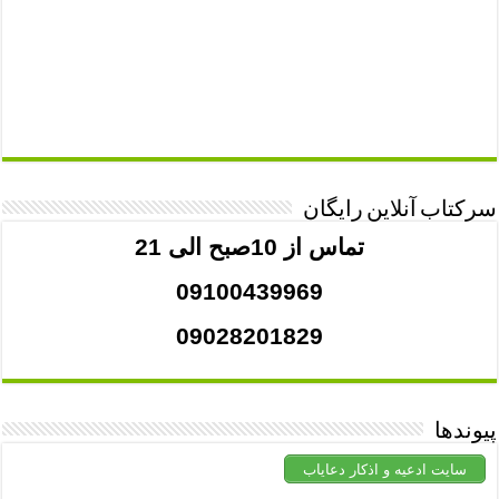
سرکتاب آنلاین رایگان
تماس از 10صبح الی 21
09100439969
09028201829
پیوندها
سایت ادعیه و اذکار دعایاب