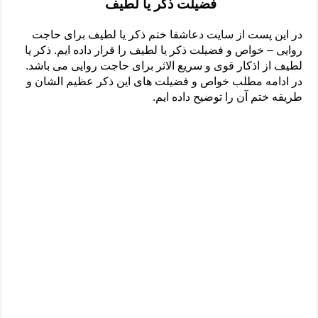
فضیلت ذکر یا لطیف
دعای رفع فقر و طلب رزق و روزی – آیه‌ جلب ثروت و برکت مال
لا حول ولا قوة الا بالله برای چشم زخم – دعای چشم زخم ماشاالله
در این پست از سایت دعاشفا ختم ذکر یا لطیف برای حاجت
روایی – خواص و فضیلت ذکر یا لطیف را قرار داده ایم. ذکر یا
دعای قوی رفع ترس – دعای مجرب برای آرامش قلب و رفع اضطراب
لطیف از اذکار قوی و سریع الاثر برای حاجت روایی می باشد.
دعا برای پولدار شدن در یک روز – دعای ثروت حضرت سلیمان
در ادامه مطلب خواص و فضیلت های این ذکر عظیم الشان و
طریقه ختم آن را توضیح داده ایم.