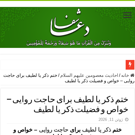
دعای جلب محبت فوری معشوق – دعای جلب محبت شوهر
خانه
/
احادیث معصومین علیهم السلام
/
ختم ذکر یا لطیف برای حاجت
روایی – خواص و فضیلت ذکر یا لطیف
دعای مشکل گشا برای رفع فقر – ذکرهای روزی‌ بخش
معجزات دعای یا من اظهر الجمیل – دعای یا من اظهر الجمیل برای حاج
ختم ذکر یا لطیف برای حاجت روایی –
مهم ترین اذکار الهی و فضیلت آن ها – ذکر مخصوص مستجاب الدعوه ش
خواص و فضیلت ذکر یا لطیف
دعا برای ترس بچه ها در خواب – دعای ترس و بی خوابی کودکان
ژوئن 11, 2026
نماز حاجت برای کار گشایی- دعای رفع مشکلات و طلب حاجت
ختم
ذکر یا لطیف
برای
حاجت روایی
– خواص و