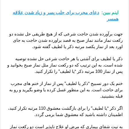
اینم ببین:
دعای مجرب برای جلب پسر و زیاد شدن علاقه
همسر
جهت برآورده شدن حاجت شرعی که از هیچ طریقی حل نشده دو
رکعت نماز مانند نماز صبح به قصد براورده شدن حاجت به جای
اورد بعد از نماز یکصد مرتبه ذکر یا لطیف گفته شود.
ذکر یا لطیف برای آشتی یا هر حاجت شرعی حل نشده توصیه
شده است. به این ترتیب که دو رکعت نماز مثل نماز صبح بخوانید و
پس از نماز 100 مرتبه ذکر “یا لطیف” را تکرار کنید.
ختم یک دور تسبیح “ذکر یا لطیف” پس از نماز از ختم های مجرب
برای حاجت است. به این منظور غسل کرده یا وضو بگیرید و رو به
قبله بنشینید.
اگر ذکر “یا لطیف” را برای بازگشت معشوق 110 مرتبه تکرار کنید،
اطمینان داشته باشید که معشوق شما برمی گردد.
به نیت شفای بیماری که مرض او علاج ناپذیر است دو رکعت نماز