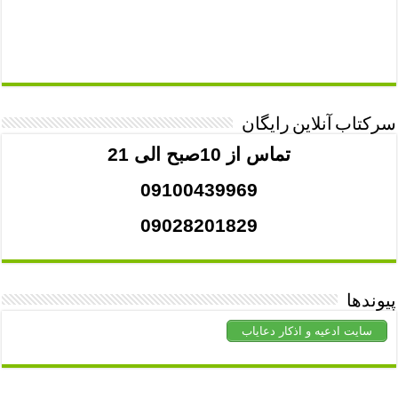
سرکتاب آنلاین رایگان
تماس از 10صبح الی 21
09100439969
09028201829
پیوندها
سایت ادعیه و اذکار دعایاب