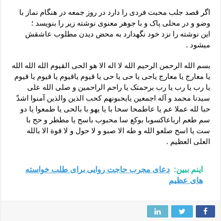
دعای رفع فقر و طلب رزق و روزی – آیه‌ جلب ثروت و برکت مال
اگر قصد جلب محبت فردی را دارد در روز جمعه در هنگام نماز با
لا حول ولا قوة الا بالله برای چشم زخم – دعای چشم زخم ماشاالله
وضو و در محلی پاک و با جوهر معنوی نوشته زیر را بنویسد ؛
این نوشته را نزد خود نگهدارد به محض دیدن مطلوب عاشقش
دعای قوی رفع ترس – دعای مجرب برای آرامش قلب و رفع اضطراب
میشود .
دعا برای پولدار شدن در یک روز – دعای ثروت حضرت سلیمان
بسم الله الرحمن الرحیم الله لا اله الا هو الحی القیوم الله الله الله
یا معارج یا معارج یاحی یا حی یا حی یا قیوم یاقیوم یا قیوم یا قیوم
یا رب یا رب یا رب برحمتک یا راحم الراحمین و صلی الله علی
سیدنا محمد و آله اجمعین یایحبونهم کحب الذین والذین آمنوا اشدّ
حبا لله عملا عم یا عاطمحا سحا با یا یهو با بالحی یا طمعوا یا دو
سم طعم ارباعاکسوبا بوکع سا محبوب باسح یا مططر و حح با
ست یا اسح صلعو الله و طه الا صبو و لا حول و لا قوة الا بالله
العلی العظیم .
اینم ببین:
دعای مجرب حاجت روایی برای طلب خواسته
های عظیم