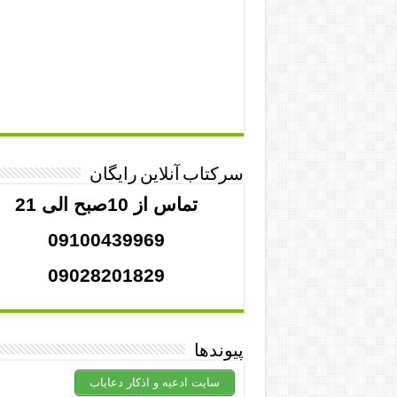
سرکتاب آنلاین رایگان
تماس از 10صبح الی 21
09100439969
09028201829
پیوندها
سایت ادعیه و اذکار دعایاب