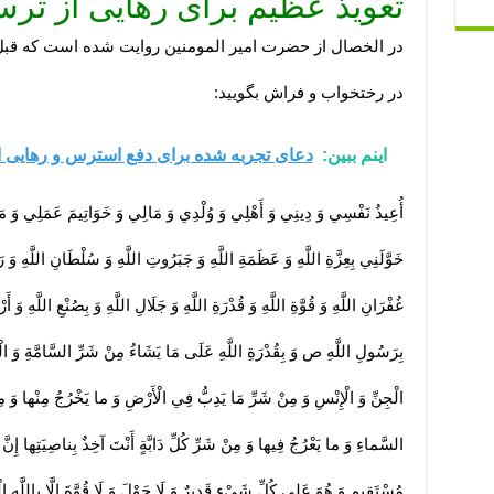
تعویذ عظیم برای رهایی از ت
در الخصال از حضرت امیر المومنین روایت شده است که قبل ا
در رختخواب و فراش بگویید:
اینم ببین:
دعای تجربه شده برای دفع استرس و رهایی 
أُعِيذُ نَفْسِي وَ دِينِي وَ أَهْلِي وَ وُلْدِي وَ مَالِي وَ خَوَاتِيمَ عَمَلِي وَ مَا
خَوَّلَنِي بِعِزَّةِ اللَّهِ وَ عَظَمَةِ اللَّهِ وَ جَبَرُوتِ اللَّهِ وَ سُلْطَانِ اللَّهِ وَ رَحْ
غُفْرَانِ اللَّهِ وَ قُوَّةِ اللَّهِ وَ قُدْرَةِ اللَّهِ وَ جَلَالِ اللَّهِ وَ بِصُنْعِ اللَّهِ وَ أَر
بِرَسُولِ اللَّهِ ص وَ بِقُدْرَةِ اللَّهِ عَلَى مَا يَشَاءُ مِنْ شَرِّ السَّامَّةِ وَ الْه
الْجِنِّ وَ الْإِنْسِ وَ مِنْ شَرِّ مَا يَدِبُّ فِي الْأَرْضِ وَ ما يَخْرُجُ مِنْها وَ م
السَّماءِ وَ ما يَعْرُجُ فِيها وَ مِنْ شَرِّ كُلِّ دَابَّةٍ أَنْتَ آخِذٌ بِناصِيَتِها إِ
مُسْتَقِيمٍ وَ هُوَ عَلى‏ كُلِّ شَيْ‏ءٍ قَدِيرٌ وَ لَا حَوْلَ وَ لَا قُوَّةَ إِلَّا بِاللَّهِ ال