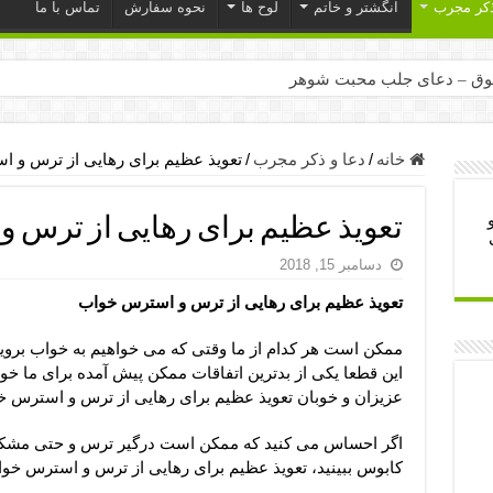
ذکر مجرب
انگشتر و خاتم
لوح ها
نحوه سفارش
تماس با ما
ق – دعای جلب محبت شوهر
ر – ذکرهای روزی‌ بخش
میل – دعای یا من اظهر الجمیل برای حاجت
خانه
/
دعا و ذکر مجرب
/
تعویذ عظیم برای رهایی از ترس و 
لت آن ها – ذکر مخصوص مستجاب الدعوه شدن
تعویذ عظیم برای رهایی از ترس 
ب – دعای ترس و بی خوابی کودکان
دسامبر 15, 2018
- دعای رفع مشکلات و طلب حاجت
تعویذ عظیم برای رهایی از ترس و استرس خواب
وزی – آیه‌ جلب ثروت و برکت مال
ای چشم زخم – دعای چشم زخم ماشاالله
ممکن است هر کدام از ما وقتی که می خواهیم به خواب بروی
این قطعا یکی از بدترین اتفاقات ممکن پیش آمده برای ما خوا
مجرب برای آرامش قلب و رفع اضطراب
عزیزان و خوبان تعویذ عظیم برای رهایی از ترس و استرس خ
 روز – دعای ثروت حضرت سلیمان
اگر احساس می کنید که ممکن است درگیر ترس و حتی مشکلی 
کابوس ببینید، تعویذ عظیم برای رهایی از ترس و استرس خوا