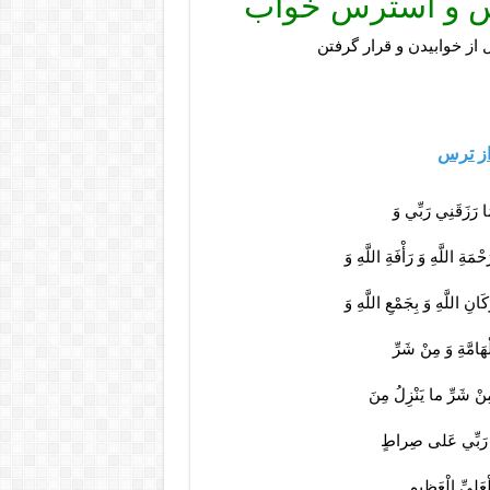
رس و استرس خواب
ز خوابیدن و قرار گرفتن
از ترس
 رَزَقَنِي رَبِّي وَ
مَةِ اللَّهِ وَ رَأْفَةِ اللَّهِ وَ
ْكَانِ اللَّهِ وَ بِجَمْعِ اللَّهِ وَ
َامَّةِ وَ مِنْ شَرِّ
ِنْ شَرِّ ما يَنْزِلُ مِنَ
نَّ رَبِّي عَلى‏ صِراطٍ
ْعَلِيِّ الْعَظِيمِ