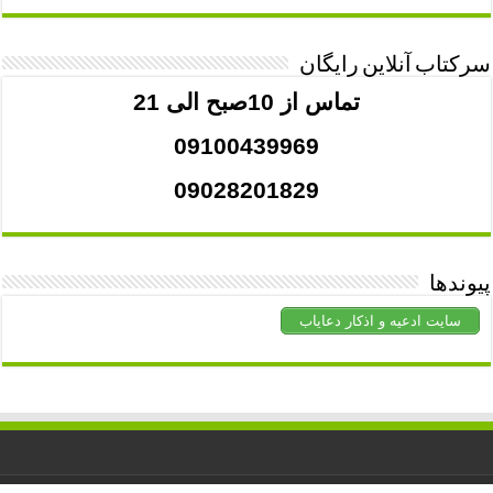
سرکتاب آنلاین رایگان
تماس از 10صبح الی 21
09100439969
09028201829
پیوندها
سایت ادعیه و اذکار دعایاب