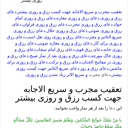
روزی بیشتر
تعقیب مجرب و سریع الاجابه جهت کسب رزق و روزی بیشتر,دعای
رزق و روزی,دعای رزق و روزی مغازه,دعای رزق و روزی امام
جواد,دعای رزق و روزی مجرب,دعای رزق و روزی فراوان,دعای
رزق و روزی صوتی,دعای رزق و روزی حلال,دعای رزق و روزی
سریع التاثیر و مجرب,دعای رزق و روزی روی نعل اسب,دعای رزق
و روزی برای کار,دعای رزق و روزی مغازه صوتی,دعای رزق و
روزی خانه,دعای رزق قوی,دعای رزق امام سجاد,دعای رزق و
روزی خاک مورچه,دعای رزق و روزی بعد از نماز صبح,دعای رزق و
روزی در مفاتیح الجنان,دعای رزق و برکت,دعای رزق و روزی برای
ماشین,دعای رزق و روز,دعای سریع التاثیر جهت کسب روزی
بیشتر,
دعای مجرب
و سریع الاثر زیاد شدن رزق و روزی,
تعقیب مجرب و سریع الاجابه
جهت کسب رزق و روزی بیشتر
این
دعا
را بعد از هر نماز واجب بخوانید:
يا مَنْ يَمْلِكُ حَوآئِجَ السَّآئِلينَ، وَيَعْلَمُ ضَميرَ الصَّامِتينَ، لِكُلِّ مَسْأَلَةٍ
مِنْكَ سَمْعٌ حاضِرٌ وَجَوابٌ