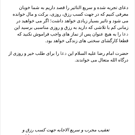
دعای رفع فقر و طلب رزق و روزی – آیه‌ جلب ثروت و برکت مال
دعای تجربه شده و سریع التاثیر را قصد داریم به شما خوبان
لا حول ولا قوة الا بالله برای چشم زخم – دعای چشم زخم ماشاالله
معرفی کنیم که در جهت کسب رزق، روزی، برکت و مال خوانده
می شود و تاثیر بسیار زیادی خواهد داشت؛ اگر می خواهید در
دعای قوی رفع ترس – دعای مجرب برای آرامش قلب و رفع اضطراب
زمانی کم با تلاشی که دارید به رزق و روزی مناسبی برسید این
دعا برای پولدار شدن در یک روز – دعای ثروت حضرت سلیمان
دعا
را به هیچ عنوان پس از نماز های واجب فراموش نکنید که
قطعا کارگشای سختی های زندگی خواهد بود.
حضرت امام رضا عليه السلام این
دعا
را برای طلب خیر و روزی از
درگاه الله متعال می خواندند.
تعقیب مجرب و سریع الاجابه جهت کسب رزق و