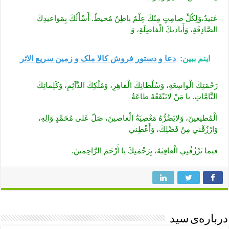
عَتيدٌ،وَلِكُلِّ صامِتٍ مِنْكَ عِلْمٌ باطِنٌ مُحيطٌ. أَسْأَلُكَ بِمَواعيدِكَ
الصَّادِقَةِ، وَأَياديكَ الْفاضِلَةِ، وَ
اینم ببین:
دعا و دستور فروش کالا ملک و زمین سریع الاثر
رَحْمَتِكَ الْواسِعَةِ، وَسُلْطانِكَ الْقاهِرِ، وَمُلْكِكَ الدَّآئِمِ، وَكَلِماتِكَ
التَّامَّاتِ. يا مَنْ لاتَنْفَعُهُ طاعَةُ
الْمُطيعينَ، وَلايَضُرُّهُ مَعْصِيَةُ الْعاصينَ، صَلّ‏ عَلى مُحَمَّدٍ وَالِهِ،
وَارْزُقْني مِنْ فَضْلِكَ، وَأَعْطِني
فيما تَرْزُقُنِي الْعافِيَةَ، بِرَحْمَتِكَ يا أَرْحَمَ الرَّاحِمينَ.
درباره‌ی سید