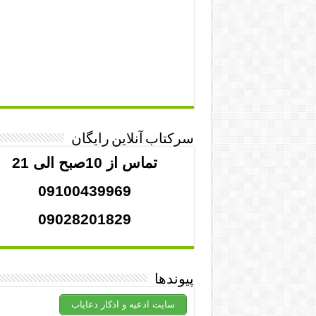
سرکتاب آنلاین رایگان
تماس از 10صبح الی 21
09100439969
09028201829
پیوندها
سایت ادعیه و اذکار دعایاب