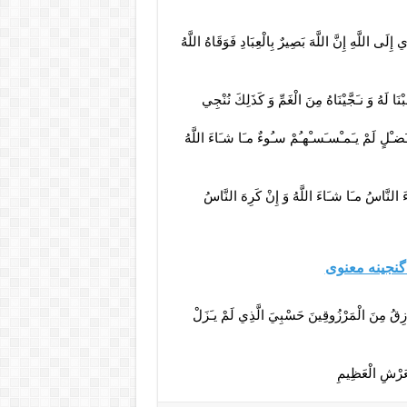
إِلَى اللَّهِ إِنَّ اللَّهَ بَصِيرٌ بِالْعِبَادِ فَوَقَاهُ اللَّهُ
َا لَهُ وَ نـَجَّيْنَاهُ مِنَ الْغَمِّ وَ كَذَلِكَ نُنْجِي
وَ فـَضـْلٍ لَمْ يـَمـْسـَسـْهـُمْ سـُوءٌ مـَا شـَاءَ اللَّهُ
َاءَ النَّاسُ مـَا شـَاءَ اللَّهُ وَ إِنْ كَرِهَ النَّاسُ
گنجینه معنوی
زِقُ مِنَ الْمَرْزُوقِينَ حَسْبِيَ الَّذِي لَمْ يـَزَلْ
الْعَرْشِ الْعَظِيمِ