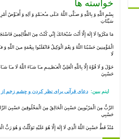
خواسته ها
بِسْمِ اللَّهِ وَ بِاللَّهِ وَ صـَلَّى اللَّهُ عـَلَى مـُحـَمَّدٍ وَ آلِهِ وَ أُفـَوِّضُ أَمْرِي 
سَيِّئَاتِ
مَا مَكَرُوا لَا إِلَهَ إِلَّا أَنْتَ سُبْحَانَكَ إِنِّي كُنْتُ مِنَ الظَّالِمِينَ فَاسْتَجَبْن
الْمُؤْمِنِينَ حَسْبُنَا اللَّهُ وَ نِعْمَ الْوَكِيلُ فَانْقَلَبُوا بِنِعْمَةٍ مـِنَ اللَّهِ 
لَا
حَوْلَ وَ لَا قُوَّةَ إِلَّا بِاللَّهِ الْعَلِيِّ الْعـَظـِيـمِ مـَا شـَاءَ اللَّهُ لَا مـَا شـ
حَسْبِيَ
اینم ببین:
دعای قرآنی برای نظر کردن و چشم زخم از 
الرَّبُّ مِنَ الْمَرْبُوبِينَ حَسْبِيَ الْخَالِقُ مِنَ الْمَخْلُوقِينَ حَسْبِيَ الرَّا
حَسْبِي
مُنْذُ قَطُّ حَسْبِيَ اللَّهُ الَّذِي لَا إِلَهَ إِلَّا هُوَ عَلَيْهِ تَوَكَّلْتُ وَ هُوَ رَبُّ 