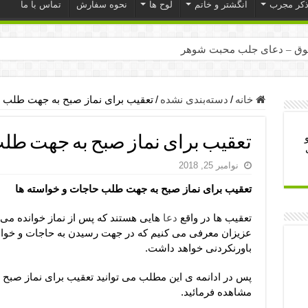
ذکر مجرب
انگشتر و خاتم
لوح ها
نحوه سفارش
تماس با ما
ق – دعای جلب محبت شوهر
ر – ذکرهای روزی‌ بخش
میل – دعای یا من اظهر الجمیل برای حاجت
خانه
/
دسته‌بندی نشده
/
تعقیب برای نماز صبح به جهت طلب ح
لت آن ها – ذکر مخصوص مستجاب الدعوه شدن
تعقیب برای نماز صبح به جهت طلب
ب – دعای ترس و بی خوابی کودکان
نوامبر 25, 2018
- دعای رفع مشکلات و طلب حاجت
تعقیب برای نماز صبح به جهت طلب حاجات و خواسته ها
وزی – آیه‌ جلب ثروت و برکت مال
ای چشم زخم – دعای چشم زخم ماشاالله
تعقیب ها در واقع
دعا
هایی هستند که پس از نماز خوانده می ش
عزیزان معرفی می کنیم که در جهت رسیدن به حاجات و خواس
مجرب برای آرامش قلب و رفع اضطراب
باورنکردنی خواهد داشت.
 روز – دعای ثروت حضرت سلیمان
پس در ادانمه ی این مطلب می توانید تعقیب برای نماز صبح
مشاهده فرمائید.