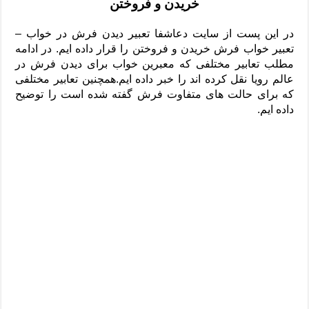
خریدن و فروختن
دعای رفع فقر و طلب رزق و روزی – آیه‌ جلب ثروت و برکت مال
لا حول ولا قوة الا بالله برای چشم زخم – دعای چشم زخم ماشاالله
در این پست از سایت دعاشفا تعبیر دیدن فرش در خواب –
تعبیر خواب فرش خریدن و فروختن را قرار داده ایم. در ادامه
دعای قوی رفع ترس – دعای مجرب برای آرامش قلب و رفع اضطراب
مطلب تعابیر مختلفی که معبرین خواب برای دیدن فرش در
دعا برای پولدار شدن در یک روز – دعای ثروت حضرت سلیمان
عالم رویا نقل کرده اند را خبر داده ایم.همچنین تعابیر مختلفی
که برای حالت های متفاوت فرش گفته شده است را توضیح
داده ایم.