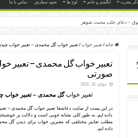
ذکر مجرب
انگشتر و خاتم
لوح ها
نحوه سفارش
تماس با ما
ق – دعای جلب محبت شوهر
ر – ذکرهای روزی‌ بخش
میل – دعای یا من اظهر الجمیل برای حاجت
خانه
/
تعبیر خواب
/
تعبیر خواب گل محمدی – تعبیر خواب چ
لت آن ها – ذکر مخصوص مستجاب الدعوه شدن
تعبیر خواب گل محمدی – تعبیر خ
ب – دعای ترس و بی خوابی کودکان
صورتی
- دعای رفع مشکلات و طلب حاجت
جولای 31, 2025
وزی – آیه‌ جلب ثروت و برکت مال
تعبیر خواب
گل محمدی – تعبیر خواب چ
ای چشم زخم – دعای چشم زخم ماشاالله
مجرب برای آرامش قلب و رفع اضطراب
در این پست از سایت دعاشفا تعبیر خواب گل محمدی – تعب
داده ایم. به طور کلی نشانه خوبی است و دلالت بر خوشبخ
 روز – دعای ثروت حضرت سلیمان
مطلب تعابیر مختلفی که معبرین خواب برای دیدن گل محمدی
داده ایم.