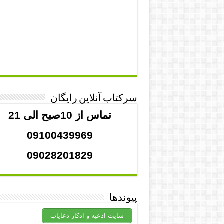
سرکتاب آنلاین رایگان
تماس از 10صبح الی 21
09100439969
09028201829
پیوندها
سایت ادعیه و اذکار دعایاب