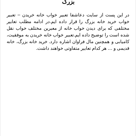
بزرگ
دعای رفع فقر و طلب رزق و روزی – آیه‌ جلب ثروت و برکت مال
لا حول ولا قوة الا بالله برای چشم زخم – دعای چشم زخم ماشاالله
در این پست از سایت دعاشفا تعبیر خواب خانه خریدن – تعبیر
خواب خرید خانه بزرگ را قرار داده ایم.در ادامه مطلب تعابیر
دعای قوی رفع ترس – دعای مجرب برای آرامش قلب و رفع اضطراب
مختلفی که برای دیدن خواب خانه از معبرین مختلف خواب نقل
دعا برای پولدار شدن در یک روز – دعای ثروت حضرت سلیمان
شده است را توضیح داده ایم.
تعبیر خواب خانه خریدن به موفقیت،
کامیابی و همچنین مال فراوان اشاره دارد. خرید خانه بزرگ، خانه
قدیمی و … هر کدام تعابیر متفاوتی خواهند داشت.