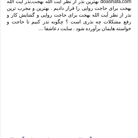
دعای رفع فقر و طلب رزق و روزی – آیه‌ جلب ثروت و برکت مال
doashafa.com بهترین نذر از نظر آیت الله بهجت,نذر آیت الله
بهحت برای حاجت روایی را قرار دادیم . بهترین و مجرب ترین
لا حول ولا قوة الا بالله برای چشم زخم – دعای چشم زخم ماشاالله
نذر از نظر آیت الله بهجت برای حاجت روایی و گشایش کار و
رفع مشکلات چه نذری است ؟ چگونه نذر کنیم تا حاجت و
دعای قوی رفع ترس – دعای مجرب برای آرامش قلب و رفع اضطراب
خواسته هایمان برآورده شود . سایت دعاشفا …
دعا برای پولدار شدن در یک روز – دعای ثروت حضرت سلیمان