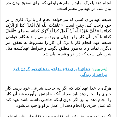
انجام دهد یا ترک نماید و تمام شرایطی که برای صحیح بودن نذر
بیان شد، در عهد نیز معتبر است.
صیغه عهد برای کسی که می‌خواهد انجام کار یا ترک کاری را بر
خود واجب کند، چنین است: «عاهَدْتُ اللّه اَنْ اَفْعَلَ کذا اَوْ اَتْرُک
کذا» یا «عَلَیَّ عَهْدُ اللّهِ اَنْ اَفْعَلَ کذا اَوْ اَتْرُک کذا»، به جای «اَفْعَلَ
کذا» تا آخر، آن کار را به زبان بیاورد، و می‌تواند هنگام خواندن
صیغه عهد، انجام کار یا ترک آن کار را مشروط به تحقق امر
دیگری نماید و یا به‌طور مطلق بگوید. و شرایط عهدکننده مثل
شرایطی است که در نذر و قسم بیان شد.
اینم ببین:
دعای فوری دفع مزاحم - دعای دور کردن فرد
مزاحم از زندگی
هرگاه با خدا عهد کند که اگر به حاجت شرعی خود برسد کار
خیری را انجام دهد باید بعد از آنکه حاجتش برآورده شد آن کار
را انجام دهد، و نیز اگر بدون اینکه حاجتی داشته باشد عهد کند
که عمل خیری را انجام دهد، آن عمل بر او واجب می‌شود.
اگر به عهد خود وفا نکند باید کفاره بدهد و کفاره آن بنابر احتیاط