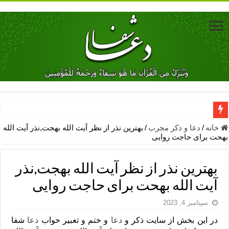
دعای جلب محبت فوری معشوق – دعای جلب محبت شوهر
خانه
/
دعا و ذکر مجرب
/
بهترین نذر از نظر آیت الله بهجت,نذر آیت الله
بهحت برای حاجت روایی
دعای مشکل گشا برای رفع فقر – ذکرهای روزی‌ بخش
معجزات دعای یا من اظهر الجمیل – دعای یا من اظهر الجمیل برای حاج
بهترین نذر از نظر آیت الله بهجت,نذر
مهم ترین اذکار الهی و فضیلت آن ها – ذکر مخصوص مستجاب الدعوه ش
آیت الله بهحت برای حاجت روایی
دعا برای ترس بچه ها در خواب – دعای ترس و بی خوابی کودکان
سپتامبر 4, 2023
نماز حاجت برای کار گشایی- دعای رفع مشکلات و طلب حاجت
در این بخش از سایت ذکر و
دعا
و ختم و تعبیر خواب
دعا
شفا