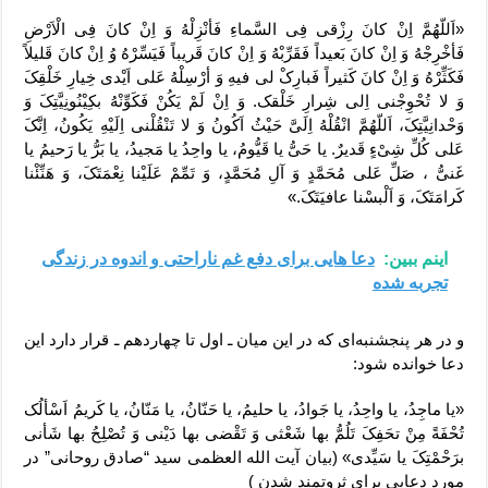
«اَللّهُمَّ اِنْ کانَ رِزْقی فِی السَّماءِ فَأنْزِلْهُ وَ اِنْ کانَ فِی الْاَرْضِ
فَأخْرِجْهُ وَ اِنْ کانَ بَعیداً فَقَرِّبْهُ وَ اِنْ کانَ قَریباً فَیَسِّرْهُ وُ اِنْ کانَ قَلیلاً
فَکَثِّرْهُ وَ اِنْ کانَ کَثیراً فَبارِکْ لی فیهِ وَ أرْسِلْهُ عَلی اَیْدی خِیارِ خَلْقِکَ
وَ لا تُحْوِجْنی اِلی شِرارِ خَلْقک. وَ اِنْ لَمْ یَکُنْ فَکَوِّنْهُ بکِیْنُونِیَّتِکَ وَ
وَحْدانِیَّتِکَ، اَللّهُمَّ انْقُلْهُ اِلَیَّ حَیْثُ اَکُونُ وَ لا تَنْقُلْنی اِلَیْهِ یَکُونُ، اِنَّکَ
عَلی کُلِّ شِیْءٍ قَدیرٌ. یا حَیُّ یا قَیُّومُ، یا واحِدُ یا مَجیدُ، یا بَرُّ یا رَحیمُ یا
غَنیُّ ، صَلِّ عَلی مُحَمَّدٍ وَ آلِ مُحَمَّدٍ، وَ تَمِّمْ عَلَیْنا نِعْمَتَکَ، وَ هَنِّئْنا
کَرامَتَکَ، وَ اَلْبسْنا عافیَتَکَ.»
اینم ببین:
دعا هایی برای دفع غم ناراحتی و اندوه در زندگی
تجربه شده
و در هر پنجشنبه‌ای که در این میان ـ اول تا چهاردهم ـ قرار دارد این
دعا خوانده شود:
«یا ماجِدُ، یا واحِدُ، یا جَوادُ، یا حلیمُ، یا حَنّانُ، یا مَنّانُ، یا کَریمُ اَسْألُک
تُحْفَةً مِنْ تحَفِکَ تَلُمُّ بها شَعْثی وَ تَقْضی بها دَیْنی وَ تُصْلِحُ بها شَأنی
برَحْمْتِکَ یا سَیِّدی» (بیان آیت الله العظمی سید “صادق روحانی” در
مورد دعایی برای ثروتمند شدن )