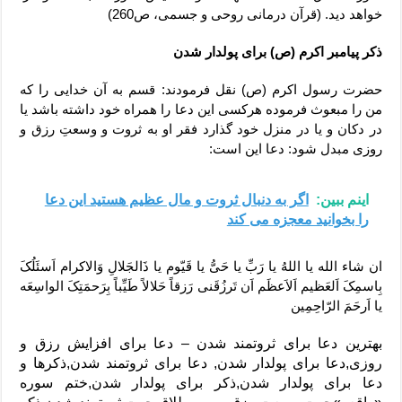
خواهد دید. (قرآن درمانی روحی و جسمی، ص260)
ذکر پیامبر اکرم (ص) برای پولدار شدن
حضرت رسول اکرم (ص) نقل فرمودند: قسم به آن خدایی را که
من را مبعوث فرموده هرکسی این دعا را همراه خود داشته باشد یا
در دکان و یا در منزل خود گذارد فقر او به ثروت و وسعتِ رزق و
روزی مبدل شود: دعا این است:
اینم ببین:
اگر به دنبال ثروت و مال عظیم هستید این دعا
را بخوانید معجزه می کند
ان شاء الله یا اللهُ یا رَبِّ یا حَیُّ یا قَیّوم یا ذَالجَلالِ وَالاکرام اَسئَلُکَ
بِاسمِکَ اَلعَظیم اَلاَعظَم اَن تَرزُقَنی رَزقاً حَلالاً طَیِّباً بِرَحمَتِکَ الواسِعَه
یا اَرحَمَ الرّاحِمِین
بهترین دعا برای ثروتمند شدن – دعا برای افزایش رزق و
روزی,دعا برای پولدار شدن, دعا برای ثروتمند شدن,ذکرها و
دعا برای پولدار شدن,ذکر برای پولدار شدن,ختم سوره