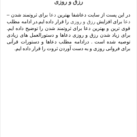
رزق و روزی
دعای رفع فقر و طلب رزق و روزی – آیه‌ جلب ثروت و برکت مال
لا حول ولا قوة الا بالله برای چشم زخم – دعای چشم زخم ماشاالله
در این پست از سایت دعاشفا بهترین
دعا
برای ثروتمند شدن –
دعا
برای افزایش
رزق و روزی
را قرار داده ایم.در ادامه مطلب
دعای قوی رفع ترس – دعای مجرب برای آرامش قلب و رفع اضطراب
قوی ترین و بهترین دعا برای ثروتمند شدن را توضیح داده ایم.
دعا برای پولدار شدن در یک روز – دعای ثروت حضرت سلیمان
برای زیاد شدن رزق و روزی دعاها و دستورالعمل های زیادی
توصیه شده است . درادامه مطلب دعاها و دستورات قرآنی
برای فروانی روزی و به دست آوردن ثروت را قرار داده ایم.