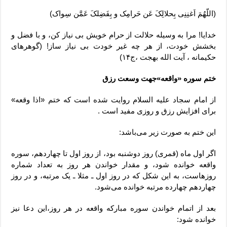
(اللّهُمَ اَغنِنِی بِحلالِکَ عَن حَرامِک و بِفَضِلکَ عَمَّن سِواک)
خدایا! مرا به وسیله حلالت از حرام خویش بی نیاز کن، و با فضل و
بخشش خودت، از هر چه غیر خودت بی نیاز ساز! (گوهرهای
حکیمانه ، آیت الله بهجت ،ج۱۴)
ختم سوره «واقعه»جهت وسعت رزق
از امام سجاد علیه السلام روایت شده است که ختم «اذا وقعه»
برای افزایش رزق و روزی مفید است .
این ختم به صورت زیر می‌‌باشد:
اگر اول ماه (قمری) روز دوشنبه بود، از روز اول تا چهاردهم، سوره
واقعه خوانده شود، و مقدار خواندن هر روز به تعداد شماره
روزهاست، به این شکل که در روز اول ـ مثلا ـ یک مرتبه، و در روز
چهاردهم چهارده مرتبه خوانده می‌شود.
بعد از اتمام خواندن سوره مبارکه واقعه در هر روز،این دعا نیز
خوانده شود: