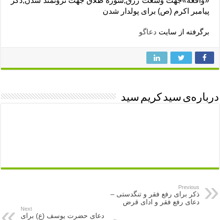
«واقعه»جهت وسعت رزق,سوره طلاق جهت ثروتمند شدن,ذکر
پیامبر اکرم (ص) برای پولدار شدن
برگرفته از سایت
دعاگو
درباره‌ی سید کریم سید
Previous
ذکر برای رفع فقر و تنگدستی –
دعای رفع فقر و ادای قرض
Next
دعای حضرت یوسف (ع) برای