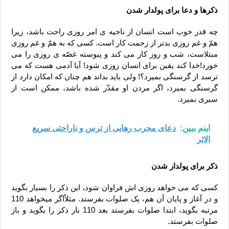
ذکرها و دعا برای پولدار شدن
چه قدر خوب است انسان از ناحیه ى امر روزى راحت باشد، زیرا
همّ و غم روزى بدتر از زحمت کار است. کسى که به همّ و غم روزى
مبتلاست، شب و روز کار مى کند و پیوسته غصّه ى روزى را مى
خورد!خدا کند یقین براى انسان روزى شود! آیا آدمى هست که مى
ترسد از گرسنگى بمیرد؟! ولى باید بداند هم چنان که امکان دارد از
گرسنگى بمیرد، اگر مردن او مقدّر شده باشد، ممکن است از
سیرى بمیرد.
اینم ببین:
دعای مجرب رهایی از ترس و ناراحتی سریع
الاثر
ذکر برای پولدار شدن
کسی که می خواهد روزی اش فراوان شود، این ذکر را بسیار بگوید
و در آغاز و پایان آن هم، یک صلوات بفرستد. مثلاًاگر میخواهد 110
مرتبه بگوید، ابتدا صلوات بفرستد بعد 110 بار ذکر را بگوید و باز
صلوات بفرستد.