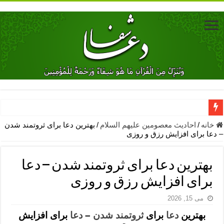
دعای جلب محبت فوری معشوق – دعای جلب محبت شوهر
خانه
/
احادیث معصومین علیهم السلام
/
بهترین دعا برای ثروتمند شدن
– دعا برای افزایش رزق و روزی
دعای مشکل گشا برای رفع فقر – ذکرهای روزی‌ بخش
معجزات دعای یا من اظهر الجمیل – دعای یا من اظهر الجمیل برای حاج
بهترین دعا برای ثروتمند شدن – دعا
مهم ترین اذکار الهی و فضیلت آن ها – ذکر مخصوص مستجاب الدعوه ش
برای افزایش رزق و روزی
دعا برای ترس بچه ها در خواب – دعای ترس و بی خوابی کودکان
می 15, 2026
نماز حاجت برای کار گشایی- دعای رفع مشکلات و طلب حاجت
بهترین
دعا
برای
ثروتمند شدن
–
دعا
برای افزایش