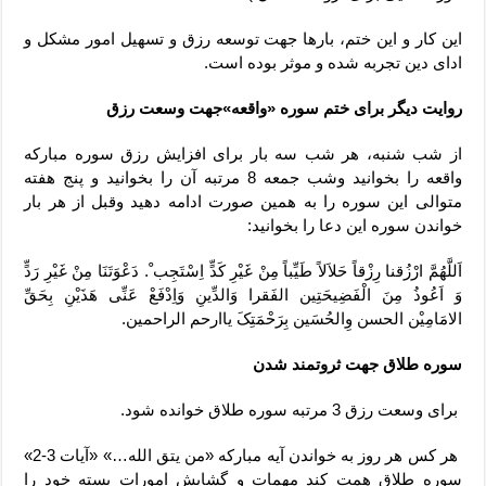
این کار و این ختم، بارها جهت توسعه رزق و تسهیل امور مشکل و
ادای دین تجربه شده و موثر بوده است.
روایت دیگر برای ختم سوره «واقعه»جهت وسعت رزق
از شب شنبه، هر شب سه بار برای افزایش رزق سوره مبارکه
واقعه را بخوانید وشب جمعه 8 مرتبه آن را بخوانید و پنج هفته
متوالی این سوره را به همین صورت ادامه دهید وقبل از هر بار
خواندن سوره این دعا را بخوانید:
اَللَّهُمَّ ارْزُقنا رِزْقاً حَلاَلاً طَیِّباً مِنْ غَیْرِ کَدٍّ اِسْتَجِب ْ. دَعْوَتَنَا مِنْ غَیْرِ رَدٍّ
وَ اَعُوذُ مِنَ الْفَضِیحَتِین الفَقرا وَالدِّینِ وَاِدْفَعْ عَنِّی هَذَیْنِ بِحَقِّ
الامَامِیْن الحسن وِالحُسَین بِرَحْمَتِکَ یاارحم الراحمین.
سوره طلاق جهت ثروتمند شدن
برای وسعت رزق 3 مرتبه سوره طلاق خوانده شود.
هر کس هر روز به خواندن آیه مبارکه «من یتق الله…» «آیات 3-2»
سوره طلاق همت کند مهمات و گشایش امورات بسته خود را