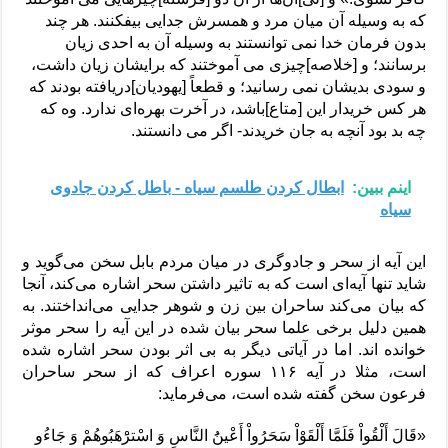
که به وسیله آن میان مرد و همسرش جدایی بیفکنند. هر چند
بدون فرمان خدا نمی ‏توانستند به وسیله آن به احدی زیان
برسانند؛ و [خلاصه‏]چیزی می‏ آموختند که برایشان زیان داشت،
و سودی بدیشان نمی‏ رسانید؛ و قطعاً [یهودیان‏]دریافته بودند که
هر کس خریدار این [متاع‏]باشد، در آخرت بهره‏‌ای ندارد. وه که
چه بد بود آنچه به جان خریدند- اگر می‏ دانستند.
اینم ببین:
ابطال کردن طلسم سیاه - باطل کردن جادوی
سیاه
این آیه از سحر و جادوگری در میان مردم بابل سخن می‌گوید و
شاید تنها آیه‌ای است که به تاثیر داشتن سحر اشاره می‌کند، آنجا
که بیان می‌کند ساحران بین زن و شوهر جدایی می‌انداختند. به
همین دلیل برخی علما سحر بیان شده در این آیه را سحر موثر
خوانده اند. اما در آیاتی دیگر به بی اثر بودن سحر اشاره شده
است، مثلا در آیه ۱۱۶ سوره اعراف که از سحر ساحران
فرعون سخن گفته شده است، می‌فرماید:
«قَالَ أَلْقُواْ فَلَمَّا أَلْقَوْاْ سَحَرُواْ أَعْینُ‏َ النَّاسِ وَ اسْترَْهَبُوهُمْ وَ جَاءُو