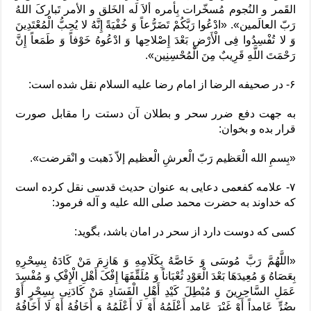
القَمر و النُجوم مُسخّرات بِأمره ألاَ لَه الخَلق و الأمر تَبارکَ اللهُ
رَبّ العالَمین». «ادْعُوا رَبَّکُمْ تَضَرُّعاً وَ خُفْیَةً إِنَّهُ لا یُحِبُّ الْمُعْتَدِینَ
وَ لا تُفْسِدُوا فِی الْأَرْضِ بَعْدَ إِصْلاحِها وَ ادْعُوهُ خَوْفاً وَ طَمَعاً إِنَّ
رَحْمَتَ اللَّهِ قَرِیبٌ مِنَ الْمُحْسِنِین». ‏
۶- در صحیفه الرضا از امام رضا علیه السلام نقل شده است:
به جهت دفع ضرر سحر و بطلان آن دستت را مقابل صورت
قرار بده و بخوان:
«بِسمِ الله الْعَظیم رَبّ الْعرشِ الْعظیم إلاّ ذَهبت و انْقرضت».
۷- علامه کفعمی دعایی به عنوان حدیث قدسی نقل کرده است
که خداوند به حضرت محمد صلی الله علیه و آله فرمود:
کسی که دوست دارد از سحر در امان باشد، بگوید:
«اللَّهُمَّ رَبَّ مُوسَی وَ خَاصَّهُ بِکَلَامِهِ وَ هَازِمَ مَنْ کَادَهُ بِسِحْرِهِ
بِعَصَاهُ وَ مُعِیدَهَا بَعْدَ الْعَوْدِ ثُعْبَاناً وَ مُلَقِّفَهَا إِفْکَ أَهْلِ الْإِفْکِ وَ مُفْسِدَ
عَمَلِ السَّاحِرِینَ وَ مُبْطِلَ کَیْدِ أَهْلِ الْفَسَادِ مَنْ کَادَنِی بِسِحْرٍ أَوْ
بِضُرٍّ عَامِداً أَوْ غَیْرَ عَامِدٍ أَعْلَمُهُ أَوْ لَا أَعْلَمُهُ وَ أَخَافُهُ أَوْ لَا أَخَافُهُ