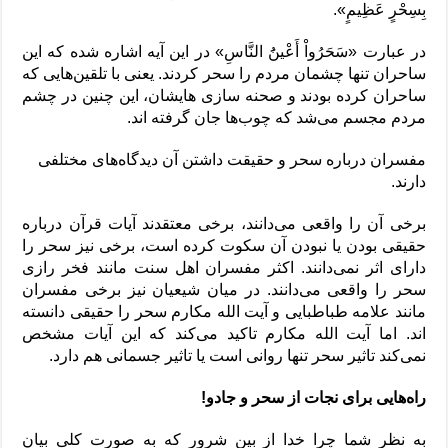
بِسِحْرٍ عَظِیمٍ».
در عبارت «سَحَرُواْ أَعْینُ‏َ النَّاسِ» در این آیه اشاره شده که این
ساحران تنها چشمان مردم را سحر کردند. یعنی با تلقین‌هایی که
ساحران کرده بودند و صحنه سازی هایشان، این چنین در چشم
مردم مجسم می‌شد که چوب‌ها جان گرفته اند.
مفسران درباره سحر و حقیقت داشتن آن دیدگاه‌های مختلفی
دارند.
برخی آن را واقعی می‌دانند، برخی معتقدند آیات قرآن درباره
حقیقی بودن یا نبودن آن سکوت کرده است، برخی نیز سحر را
دارای اثر نمی‌دانند. اکثر مفسران اهل سنت مانند فخر رازی
سحر را واقعی می‌دانند. در میان شیعیان نیز برخی مفسران
مانند علامه طباطبایی و آیت الله مکارم سحر را حقیقی دانسته
اند. اما آیت الله مکارم تاکید می‌کند که این آیات مشخص
نمی‌کند تاثیر سحر تنها روانی است یا تاثیر جسمانی هم دارد.
راه‌هایی برای نجات از سحر و جادو!
به نظر شما چرا خدا از بین شرور که به صورت کلی بیان