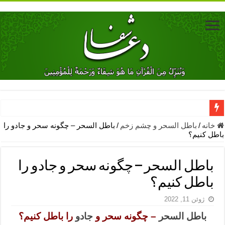
دعای جلب محبت فوری معشوق – دعای جلب محبت شوهر
خانه
/
باطل السحر و چشم زخم
/
باطل السحر – چگونه سحر و جادو را
باطل کنیم؟
دعای مشکل گشا برای رفع فقر – ذکرهای روزی‌ بخش
معجزات دعای یا من اظهر الجمیل – دعای یا من اظهر الجمیل برای حاج
باطل السحر – چگونه سحر و جادو را
مهم ترین اذکار الهی و فضیلت آن ها – ذکر مخصوص مستجاب الدعوه ش
باطل کنیم؟
دعا برای ترس بچه ها در خواب – دعای ترس و بی خوابی کودکان
ژوئن 11, 2022
نماز حاجت برای کار گشایی- دعای رفع مشکلات و طلب حاجت
باطل السحر
– چگونه سحر و
جادو
را باطل کنیم؟