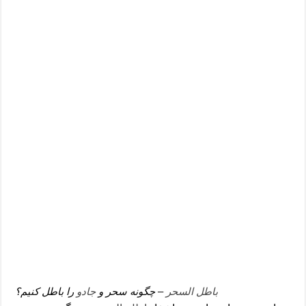
دعای رفع فقر و طلب رزق و روزی – آیه‌ جلب ثروت و برکت مال
لا حول ولا قوة الا بالله برای چشم زخم – دعای چشم زخم ماشاالله
دعای قوی رفع ترس – دعای مجرب برای آرامش قلب و رفع اضطراب
دعا برای پولدار شدن در یک روز – دعای ثروت حضرت سلیمان
باطل السحر
– چگونه سحر و
جادو
را باطل کنیم؟