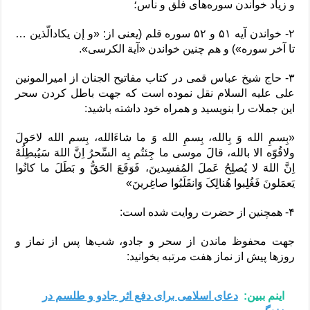
و زیاد خواندن سوره‌های فلق و ناس؛
۲- خواندن آیه ۵۱ و ۵۲ سوره قلم (یعنی از: «و إن یکادالّذین …
تا آخر سوره») و هم چنین خواندن «آیة الکرسی».
۳- حاج شیخ عباس قمی در کتاب مفاتیح الجنان از امیرالمونین
علی علیه السلام نقل نموده است که جهت باطل کردن سحر
این جملات را بنویسید و همراه خود داشته باشید:
«بِسمِ الله وَ بِالله، بِسمِ الله وَ ما شاءَالله، بِسم الله لاحَولَ
ولاقُوّه الا بالله، قالَ موسی ما جِئتُم بِه السِّحرُ اِنَّ اللهَ سَیُبطِلُهُ
اِنَّ اللهَ لا یُصلِحُ عَملَ المُفسِدینَ، فَوَقَعَ الحَقُّ و بَطَلَ ما کانُوا
یَعمَلونَ فَغُلِبوا هُنالِکَ وَانقَلَبُوا صاغِرینَ»
۴- همچنین از حضرت روایت شده است:
جهت محفوظ ماندن از سحر و جادو، شب‌ها پس از نماز و
روز‌ها پیش از نماز هفت مرتبه بخوانید:
اینم ببین:
دعای اسلامی برای دفع اثر جادو و طلسم در