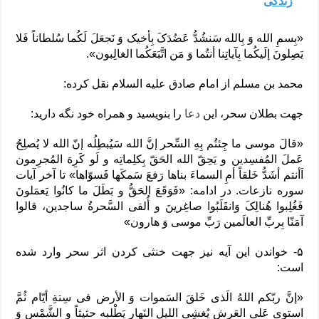
زندگی
«بِسمِ الله وَ بِالله سَنشُدُّ عَضُدَکَ بِأخیک وَ نَجعَلَ لَکُما سُلطاناً فَلا
یَصِلونَ إلَیکُما بِآیاتِنا أنتُما وَ مَن اتَّبَعَکُما الغالِبون».
محمد بن مسلم از امام صادق علیه السلام نقل کرده:
جهت بطلان سحر، این
دعا
را بنویسید و همراه خود نگه دارید:
«قالَ موسی ما جِئتُم بِهِ السِّحر إنَّ الله سَیُبطِلُه إنّ الله لا یُصلِحُ
عَملَ المُفسِدین و یَحِقّ الله الحَقّ بِکلِماتِه و لَو کَرِهَ المُجرِمون
اَأنتم أشَدُّ خَلقاً أمِ السماءَ بنا‌ها رَفعَ سَمکَها فَسوّاها» تا آخر آیات
سوره نازعات. در ادامه: «فَوَقَعَ الحَقُّ و بَطَلَ ما کانُوا یَعمَلونَ
فَغُلِبوا هُنالِکَ وَانقَلَبُوا صاغِرینَ و أُلقی السَّحرةُ ساجدین، قالوا
آمَنّا بِربِّ العالَمین رَبِّ موسی وَ هارون»
۵- خواندن این آیه نیز جهت خنثی کردن اثر سحر وارد شده
است:
«إنَّ ربّکم اللهُ الَذی خَلقَ السَموات وَ الأرض فی سِتةِ أیّام ثُمَّ
استوی عَلی العَرش یُغشِی اللیل النَهار یَطْلبه حثیثاً و الشَّمْس وَ