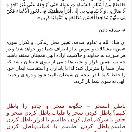
فَاقْطَعْ مِنْ أَسْبَابِ السَّمَاوَاتِ عَمَلَهُ حَتَّی تُرْجِعَهُ عَنِّی غَیْرَ نَافِذٍ وَ
لَا ضَارٍّ لِی وَ لَا شَامِتٍ بِی إِنِّی أَدْرَأُ بِعَظَمَتِکَ فِی نُحُورِ الْأَعْدَاءِ فَکُنْ
لِی مِنْهُمْ مُدَافِعاً أَحْسَنَ مُدَافَعَةٍ وَ أَتَمَّهَا یَا کَرِیم‏».
۸- صدقه دادن
ان شاء الله با تداوم صدقه، تغییر محل زندگی، و تکرار سوره
«یس» مشکلات و نفوس بد از اطراف شما دور خواهد شد؛ و در
هر صورت به خداوند و حاکمیت اراده الهی همچنان معتقد باشید
چه بسا همین فراز و نشیب‌ها دامی از سوی شیطان باشد که
ایمان شما را متزلزل کند؛ لذا با پایداری و استقامت ایمان خود
را حفظ کنید تا در نتیجه آن شیطان ناامید شود و در‌های رحمت
الهی به سوی شما باز گردد.
باطل السحر – چگونه سحر و جادو را باطل
کنیم؟,باطل كردن سحر با قلياب,باطل كردن سحر و
جادو با سرکه,باطل كردن
طلسم
با ادرار,باطل كردن
طلسم
,باطل كردن
طلسم
با قلياب,باطل كردن