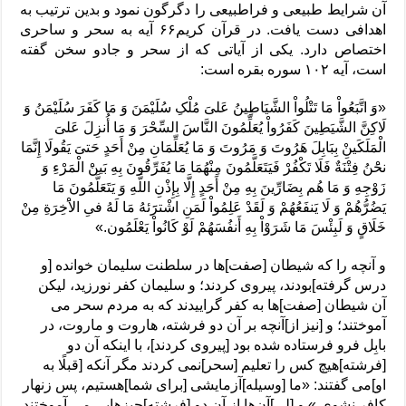
آن شرایط طبیعی و فراطبیعی را دگرگون نمود و بدین ترتیب به
اهدافی دست یافت. در قرآن کریم۶۶ آیه به سحر و ساحری
اختصاص دارد. یکی از آیاتی که از سحر و جادو سخن گفته
است، آیه ۱۰۲ سوره بقره است:
«وَ اتَّبَعُواْ مَا تَتْلُواْ الشَّیَاطِینُ عَلیَ‏ مُلْکِ سُلَیْمَنَ وَ مَا کَفَرَ سُلَیْمَنُ وَ
لَاکِنَّ الشَّیَطِینَ کَفَرُواْ یُعَلِّمُونَ النَّاسَ السِّحْرَ وَ مَا أُنزِلَ عَلیَ
الْمَلَکَینْ‏ِ بِبَابِلَ هَرُوتَ وَ مَرُوتَ وَ مَا یُعَلِّمَانِ مِنْ أَحَدٍ حَتیَ‏ یَقُولَا إِنَّمَا
نحَْنُ فِتْنَةٌ فَلَا تَکْفُرْ فَیَتَعَلَّمُونَ مِنْهُمَا مَا یُفَرِّقُونَ بِهِ بَینْ‏َ الْمَرْءِ وَ
زَوْجِهِ وَ مَا هُم بِضَارِّینَ بِهِ مِنْ أَحَدٍ إِلَّا بِإِذْنِ اللَّهِ وَ یَتَعَلَّمُونَ مَا
یَضُرُّهُمْ وَ لَا یَنفَعُهُمْ وَ لَقَدْ عَلِمُواْ لَمَنِ اشْترََئهُ مَا لَهُ فیِ الاَْخِرَةِ مِنْ
خَلَاقٍ وَ لَبِئْسَ مَا شَرَوْاْ بِهِ أَنفُسَهُمْ لَوْ کَانُواْ یَعْلَمُون.»
و آنچه را که شیطان [صفت‏]ها در سلطنت سلیمان خوانده [و
درس گرفته‏]بودند، پیروی کردند؛ و سلیمان کفر نورزید، لیکن
آن شیطان [صفت‏]ها به کفر گراییدند که به مردم سحر می‏
آموختند؛ و [نیز از]آنچه بر آن دو فرشته، هاروت و ماروت، در
بابِل فرو فرستاده شده بود [پیروی کردند]، با اینکه آن دو
[فرشته‏]هیچ کس را تعلیم [سحر]نمی‏ کردند مگر آنکه [قبلًا به
او]می‏ گفتند: «ما [وسیله‏]آزمایشی [برای شما]هستیم، پس زنهار
کافر نشوی.» و [لی‏]آن‌ها از آن دو [فرشته‏]چیز‌هایی می‏ آموختند