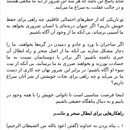
شاید پاسخ این باشد که هر سه این شرور از دید ما مخفی هستند
و در حالت غفلت، به سراغ ما می‌آیند.
تو تاریکی که از خطر‌های احتمالی غافلیم، چه راهی برای حفظ
خویش داریم؟ اگر حیوان درنده‌ای یا انسان شروری بخواهد به
ما آسیبی برساند، بی آنکه ما از وجود آن آگاه باشیم.
اگر ساحران با ورد و جادو و دمیدن در گره‌ها بخواهند، ما را
دچار مشکل سازند بی آنکه ما از اصل سحر و راه ابطال آن
خبری داشته باشیم؛ اگر برادر یا دوستانمان نسبت به ما
حسادت بورزند و بخواهند ضرری به ما برسانند، بی آنکه از نیت
سوء او آگاه باشیم؛ در برابر این شرور نهان چه کاری از دست
ما بر می‌آید و چه راهی برای نجات خویشتن از شر آنان سراغ
داریم؟
اینجا فرصت مناسبی است تا ناتوانی خویش را با همه وجود در
یابیم و به دنبال پناهگاه حقیقی باشیم.
راهکار‌هایی برای ابطال سحر و
طلسم
۱ ـ. پناه بردن به خداوند (گفتن اعوذ بالله من الشیطان الرجیم)