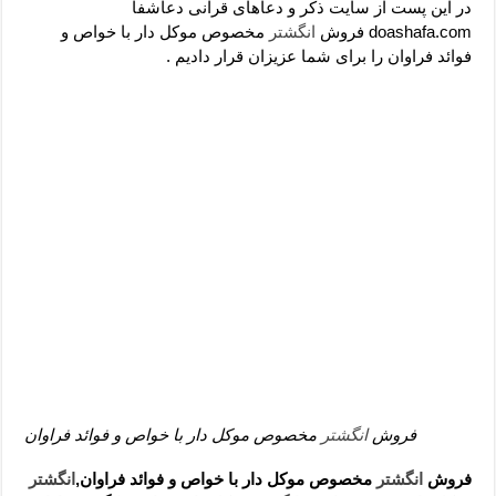
دعای رفع فقر و طلب رزق و روزی – آیه‌ جلب ثروت و برکت مال
در این پست از سایت ذکر و دعاهای قرآنی دعاشفا
doashafa.com فروش
انگشتر
مخصوص موکل دار با خواص و
لا حول ولا قوة الا بالله برای چشم زخم – دعای چشم زخم ماشاالله
فوائد فراوان را برای شما عزیزان قرار دادیم .
دعای قوی رفع ترس – دعای مجرب برای آرامش قلب و رفع اضطراب
دعا برای پولدار شدن در یک روز – دعای ثروت حضرت سلیمان
فروش
انگشتر
مخصوص موکل دار با خواص و فوائد فراوان
فروش
انگشتر
مخصوص موکل دار با خواص و فوائد فراوان,
انگشتر