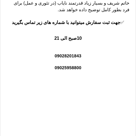
خاتم شریف و بسیار زیاد قدرتمند نایاب (در تئوری و عمل) برای
فرد بطور کامل توضیح داده خواهد شد.
✅
جهت ثبت سفارش میتوانید با شماره های زیر تماس بگیرید
10صبح الی 21
09028201843
09025958800
انگشتر و گردنبند موکل دار ثروت و مهر و محبت , فروش
انگشتر مخصوص موکل دار با خواص و فوائد فراوان,انگشتر
موکل دار,فروش زیباترین انگشتر موکل دار,سفارش انگشتر
دارای موکل,قیمت و هزینه انگشتر موکل دار,انگشتر خوش
دست و زیبای موکل دار,انگشتر موکل دار با خواص فراوان –
انگشتر موکل دارافزایش رزق و روزی با انگشتر موکل دار,جلب
مهر و محبت با انگشتر موکل دار,موکل دار برای کار