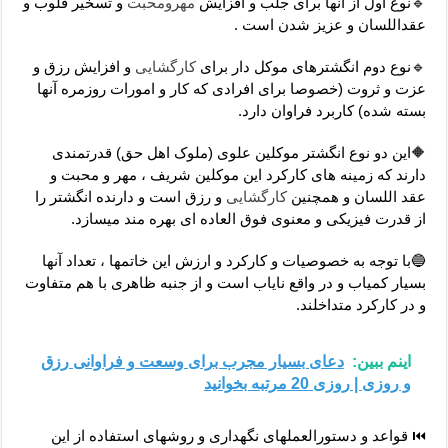
🔹نوع اول از آنها برای جلب و افزایش
مهرومحبت
و تسخیر قلوب و
عقداللسان و عزیز شدن است .
🔹نوع دوم انگشترهای موکل دار برای
کارگشایی
و افزایش رزق و
عزت و ثروت (خصوصا برای افرادی که کار و امورات روزمره آنها
بسته شده) کاربرد فراوان دارد.
🔶این دو نوع انگشتر موکلین علوی (ملوک اهل حق) قدرتمندی
دارند که زمینه های کارکرد این موکلین شریف ، مهر و محبت و
عقد اللسان و همچنین
کارگشایی
و رزق است و دارنده انگشتر را
از قدرت فیزیکی و معنوی فوق العاده ای بهره مند میسازد.
🔵با توجه به خصوصیات و کارکرد و ارزش این خاتمها ، تعداد آنها
بسیار کمیاب و در واقع نایاب است و از جنبه ظاهری با هم متفاوت
و در کارکرد متداخلند.
اینم ببین:
دعای بسیار مجرب برای وسعت و فراوانی رزق
و روزی | روزی 20 مرتبه بخوانید
⏮ قواعد و دستورالعملهای نگهداری و روشهای استفاده از این